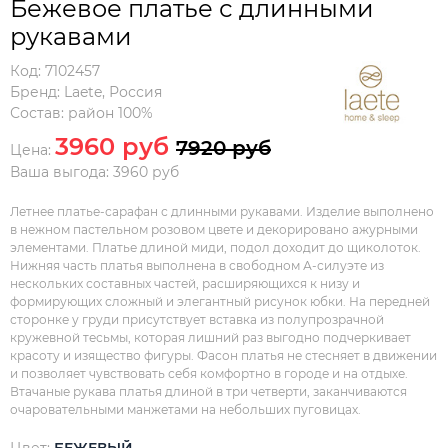
Бежевое платье с длинными
рукавами
Код:
7102457
Бренд:
Laete
,
Россия
Состав:
район 100%
3960 руб
7920 руб
Цена:
Ваша выгода: 3960 руб
Летнее платье-сарафан с длинными рукавами. Изделие выполнено
в нежном пастельном розовом цвете и декорировано ажурными
элементами. Платье длиной миди, подол доходит до щиколоток.
Нижняя часть платья выполнена в свободном А-силуэте из
нескольких составных частей, расширяющихся к низу и
формирующих сложный и элегантный рисунок юбки. На передней
сторонке у груди присутствует вставка из полупрозрачной
кружевной тесьмы, которая лишний раз выгодно подчеркивает
красоту и изящество фигуры. Фасон платья не стесняет в движении
и позволяет чувствовать себя комфортно в городе и на отдыхе.
Втачаные рукава платья длиной в три четверти, заканчиваются
очаровательными манжетами на небольших пуговицах.
Цвет:
БЕЖЕВЫЙ