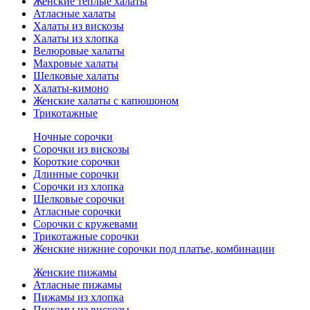
Женские теплые халаты
Атласные халаты
Халаты из вискозы
Халаты из хлопка
Велюровые халаты
Махровые халаты
Шелковые халаты
Халаты-кимоно
Женские халаты с капюшоном
Трикотажные
Ночные сорочки
Сорочки из вискозы
Короткие сорочки
Длинные сорочки
Сорочки из хлопка
Шелковые сорочки
Атласные сорочки
Сорочки с кружевами
Трикотажные сорочки
Женские нижние сорочки под платье, комбинации
Женские пижамы
Атласные пижамы
Пижамы из хлопка
Пижамы из вискозы