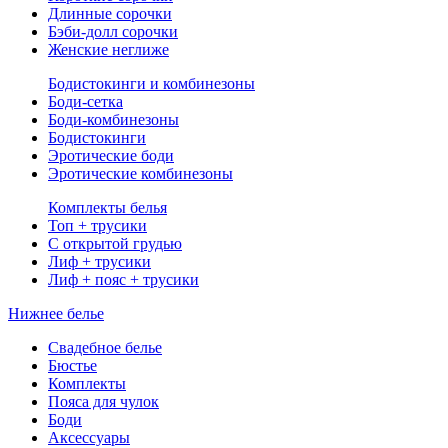
Длинные сорочки
Бэби-долл сорочки
Женские неглиже
Бодистокинги и комбинезоны
Боди-сетка
Боди-комбинезоны
Бодистокинги
Эротические боди
Эротические комбинезоны
Комплекты белья
Топ + трусики
С открытой грудью
Лиф + трусики
Лиф + пояс + трусики
Нижнее белье
Свадебное белье
Бюстье
Комплекты
Пояса для чулок
Боди
Аксессуары