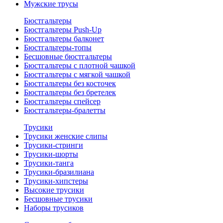
Мужские трусы
Бюстгальтеры
Бюстгальтеры Push-Up
Бюстгальтеры балконет
Бюстгальтеры-топы
Бесшовные бюстгальтеры
Бюстгальтеры с плотной чашкой
Бюстгальтеры с мягкой чашкой
Бюстгальтеры без косточек
Бюстгальтеры без бретелек
Бюстгальтеры спейсер
Бюстгальтеры-бралетты
Трусики
Трусики женские слипы
Трусики-стринги
Трусики-шорты
Трусики-танга
Трусики-бразилиана
Трусики-хипстеры
Высокие трусики
Бесшовные трусики
Наборы трусиков