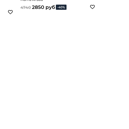
2850 руб
4740
-40%
2090 
3480