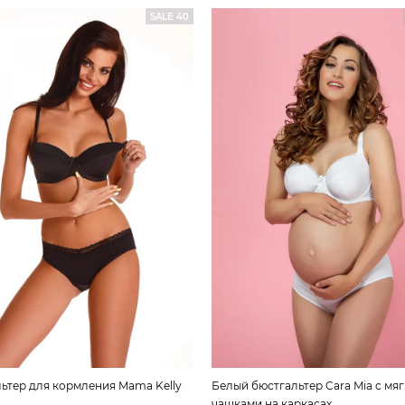
SALE 40
ьтер для кормления Mama Kelly
Белый бюстгальтер Cara Mia с мя
чашками на каркасах