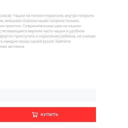
ркасах. Чашки на тонком поролоне, внутри покрыты
м, внешняя сторона чашек покрыта тонким,
ым принтом. Соединительные швы на чашках
стегивающаяся верхняя часть чашки и удобное
мфортно приступить к кормлению ребенка, не снимая
ть каждую чашку одной рукой. Бретели
мая застежка.
КУПИТЬ