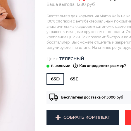
Ваша выгода: 1280 руб
Бюстгальтер для кормления Mama Kelly на ка
100% хлопком с антибактериальным покрытие
эластичным жаккардовым сатином с цветочн
украшены изящным кружевом в тон ткани. От
крепление Quick-Click позволит быстро и ко
бюстгальтер. Вы сможете отцепить и закрепи
регулируются по длине. На спинке регулируе
Цвет:
ТЕЛЕСНЫЙ
Как определить размер?
65D
65E
Бесплатная доставка от 5000 руб
СОБРАТЬ КОМПЛЕКТ