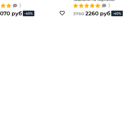
3
3
070 руб
2260 руб
3760
-40%
-40%