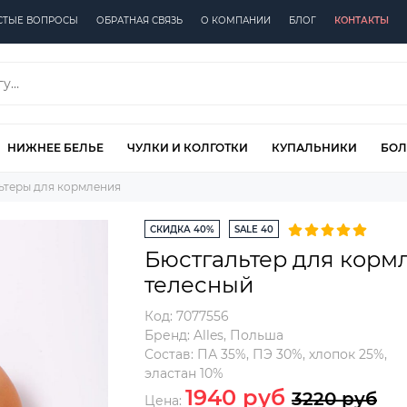
СТЫЕ ВОПРОСЫ
ОБРАТНАЯ СВЯЗЬ
О КОМПАНИИ
БЛОГ
КОНТАКТЫ
НИЖНЕЕ БЕЛЬЕ
ЧУЛКИ И КОЛГОТКИ
КУПАЛЬНИКИ
БОЛ
ьтеры для кормления
СКИДКА 40%
SALE 40
Бюстгальтер для корм
телесный
Код:
7077556
Бренд:
Alles
,
Польша
Состав:
ПА 35%, ПЭ 30%, хлопок 25%,
эластан 10%
1940 руб
3220 руб
Цена: