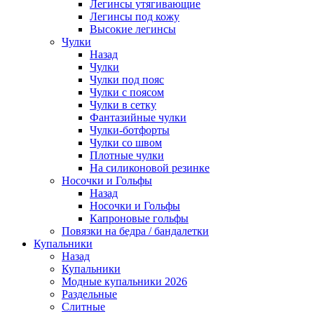
Легинсы утягивающие
Легинсы под кожу
Высокие легинсы
Чулки
Назад
Чулки
Чулки под пояс
Чулки с поясом
Чулки в сетку
Фантазийные чулки
Чулки-ботфорты
Чулки со швом
Плотные чулки
На силиконовой резинке
Носочки и Гольфы
Назад
Носочки и Гольфы
Капроновые гольфы
Повязки на бедра / бандалетки
Купальники
Назад
Купальники
Модные купальники 2026
Раздельные
Слитные