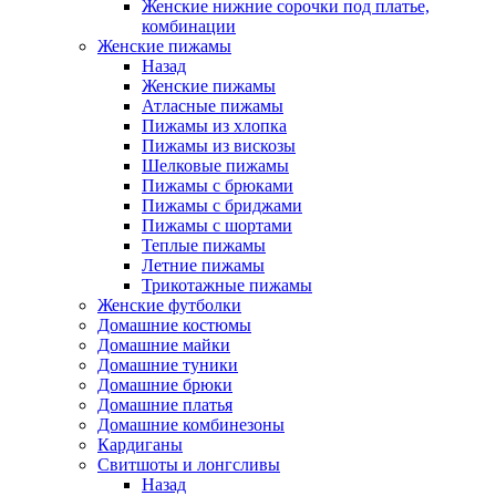
Женские нижние сорочки под платье,
комбинации
Женские пижамы
Назад
Женские пижамы
Атласные пижамы
Пижамы из хлопка
Пижамы из вискозы
Шелковые пижамы
Пижамы с брюками
Пижамы с бриджами
Пижамы с шортами
Теплые пижамы
Летние пижамы
Трикотажные пижамы
Женские футболки
Домашние костюмы
Домашние майки
Домашние туники
Домашние брюки
Домашние платья
Домашние комбинезоны
Кардиганы
Свитшоты и лонгсливы
Назад