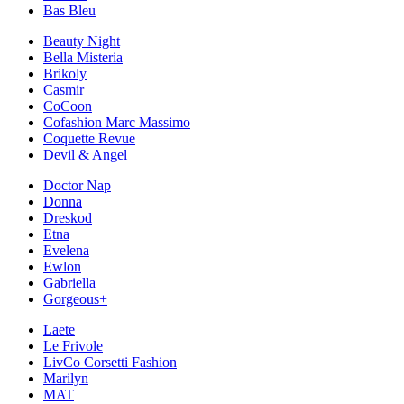
Bas Bleu
Beauty Night
Bella Misteria
Brikoly
Casmir
CoCoon
Cofashion Marc Massimo
Coquette Revue
Devil & Angel
Doctor Nap
Donna
Dreskod
Etna
Evelena
Ewlon
Gabriella
Gorgeous+
Laete
Le Frivole
LivCo Corsetti Fashion
Marilyn
MAT