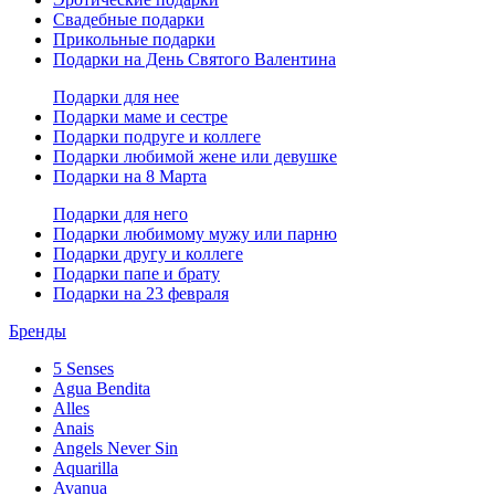
Свадебные подарки
Прикольные подарки
Подарки на День Святого Валентина
Подарки для нее
Подарки маме и сестре
Подарки подруге и коллеге
Подарки любимой жене или девушке
Подарки на 8 Марта
Подарки для него
Подарки любимому мужу или парню
Подарки другу и коллеге
Подарки папе и брату
Подарки на 23 февраля
Бренды
5 Senses
Agua Bendita
Alles
Anais
Angels Never Sin
Aquarilla
Avanua