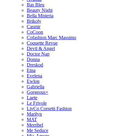
Bas Bleu
Beauty Night
Bella Misteria
Brikoly
Casmir
CoCoon
Cofashion Marc Massimo
Coquette Revue
Devil & Angel
Doctor Nap
Donna
Dreskod
Etna
Evelena
Ewlon
Gabriella
Gorgeous+
Laete
Le Frivole
LivCo Corsetti Fashion
Marilyn
MAT
Merribel
Me Seduce
Mia-Amore