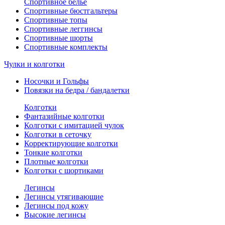
Спортивное белье
Спортивные бюстгальтеры
Спортивные топы
Спортивные леггинсы
Спортивные шорты
Спортивные комплекты
Чулки и колготки
Носочки и Гольфы
Повязки на бедра / бандалетки
Колготки
Фантазийные колготки
Колготки с имитацией чулок
Колготки в сеточку
Корректирующие колготки
Тонкие колготки
Плотные колготки
Колготки с шортиками
Легинсы
Легинсы утягивающие
Легинсы под кожу
Высокие легинсы