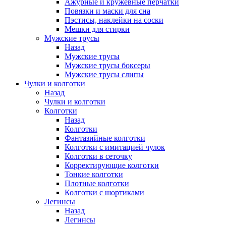
Ажурные и кружевные перчатки
Повязки и маски для сна
Пэстисы, наклейки на соски
Мешки для стирки
Мужские трусы
Назад
Мужские трусы
Мужские трусы боксеры
Мужские трусы слипы
Чулки и колготки
Назад
Чулки и колготки
Колготки
Назад
Колготки
Фантазийные колготки
Колготки с имитацией чулок
Колготки в сеточку
Корректирующие колготки
Тонкие колготки
Плотные колготки
Колготки с шортиками
Легинсы
Назад
Легинсы