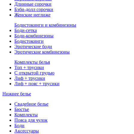
Длинные сорочки
Бэби-долл сорочки
Женские неглиже
Бодистокинги и комбинезоны
Боди-сетка
Боди-комбинезоны
Бодистокинги
Эротические боди
Эротические комбинезоны
Комплекты белья
Топ + трусики
С открытой грудью
Лиф + трусики
Лиф + пояс + трусики
Нижнее белье
Свадебное белье
Бюстье
Комплекты
Пояса для чулок
Боди
Аксессуары