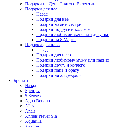
Подарки на День Святого Валентина
Подарки для нее
Назад
Подарки для нее
Подарки маме и сестре
Подарки подруге и коллеге
Подарки любимой жене или девушке
Подарки на 8 Марта
Подарки для него
Назад
Подарки для него
Подарки любимому мужу или парню
Подарки другу и коллеге
Подарки папе и брату
Подарки на 23 февраля
Бренды
Назад
Бренды
5 Senses
Agua Bendita
Alles
Anais
Angels Never Sin
Aquarilla
Avanua