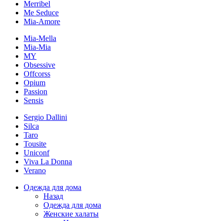
Merribel
Me Seduce
Mia-Amore
Mia-Mella
Mia-Mia
MY
Obsessive
Offcorss
Opium
Passion
Sensis
Sergio Dallini
Silca
Taro
Tousite
Uniconf
Viva La Donna
Verano
Одежда для дома
Назад
Одежда для дома
Женские халаты