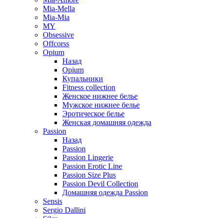
Mia-Mella
Mia-Mia
MY
Obsessive
Offcorss
Opium
Назад
Opium
Купальники
Fitness collection
Женское нижнее белье
Мужское нижнее белье
Эротическое белье
Женская домашняя одежда
Passion
Назад
Passion
Passion Lingerie
Passion Erotic Line
Passion Size Plus
Passion Devil Collection
Домашняя одежда Passion
Sensis
Sergio Dallini