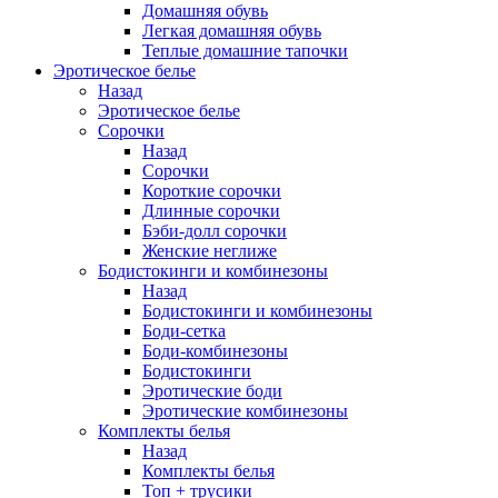
Домашняя обувь
Легкая домашняя обувь
Теплые домашние тапочки
Эротическое белье
Назад
Эротическое белье
Сорочки
Назад
Сорочки
Короткие сорочки
Длинные сорочки
Бэби-долл сорочки
Женские неглиже
Бодистокинги и комбинезоны
Назад
Бодистокинги и комбинезоны
Боди-сетка
Боди-комбинезоны
Бодистокинги
Эротические боди
Эротические комбинезоны
Комплекты белья
Назад
Комплекты белья
Топ + трусики