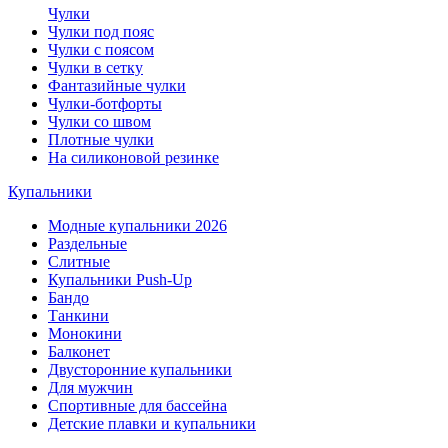
Чулки
Чулки под пояс
Чулки с поясом
Чулки в сетку
Фантазийные чулки
Чулки-ботфорты
Чулки со швом
Плотные чулки
На силиконовой резинке
Купальники
Модные купальники 2026
Раздельные
Слитные
Купальники Push-Up
Бандо
Танкини
Монокини
Балконет
Двусторонние купальники
Для мужчин
Спортивные для бассейна
Детские плавки и купальники