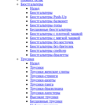
Бюстгальтеры
Назад
Бюстгальтеры
Бюстгальтеры Push-Up
Бюстгальтеры балконет
Бюстгальтеры-топы
Бесшовные бюстгальтеры
Бюстгальтеры с плотной чашкой
Бюстгальтеры с мягкой чашкой
Бюстгальтеры без косточек
Бюстгальтеры без бретелек
Бюстгальтеры спейсер
Бюстгальтеры-бралетты
Трусики
Назад
Трусики
Трусики женские слипы
Трусики-стринги
Трусики-шорты
Трусики-танга
Трусики-бразилиана
Трусики-хипстеры
Высокие трусики
Бесшовные трусики