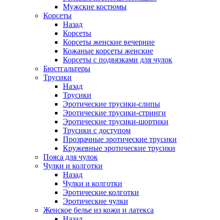
Мужские костюмы
Корсеты
Назад
Корсеты
Корсеты женские вечерние
Кожаные корсеты женские
Корсеты с подвязками для чулок
Бюстгальтеры
Трусики
Назад
Трусики
Эротические трусики-слипы
Эротические трусики-стринги
Эротические трусики-шортики
Трусики с доступом
Прозрачные эротические трусики
Кружевные эротические трусики
Пояса для чулок
Чулки и колготки
Назад
Чулки и колготки
Эротические колготки
Эротические чулки
Женское белье из кожи и латекса
Назад