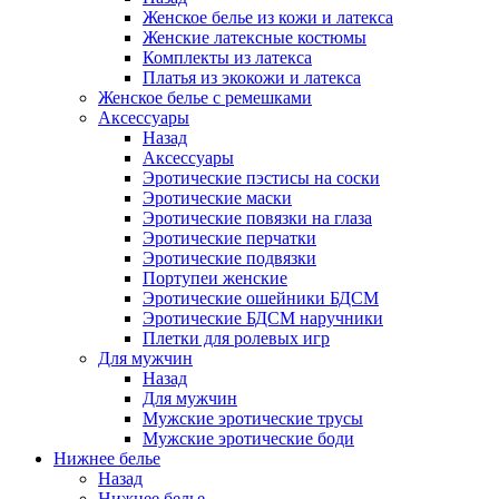
Женское белье из кожи и латекса
Женские латексные костюмы
Комплекты из латекса
Платья из экокожи и латекса
Женское белье с ремешками
Аксессуары
Назад
Аксессуары
Эротические пэстисы на соски
Эротические маски
Эротические повязки на глаза
Эротические перчатки
Эротические подвязки
Портупеи женские
Эротические ошейники БДСМ
Эротические БДСМ наручники
Плетки для ролевых игр
Для мужчин
Назад
Для мужчин
Мужские эротические трусы
Мужские эротические боди
Нижнее белье
Назад
Нижнее белье