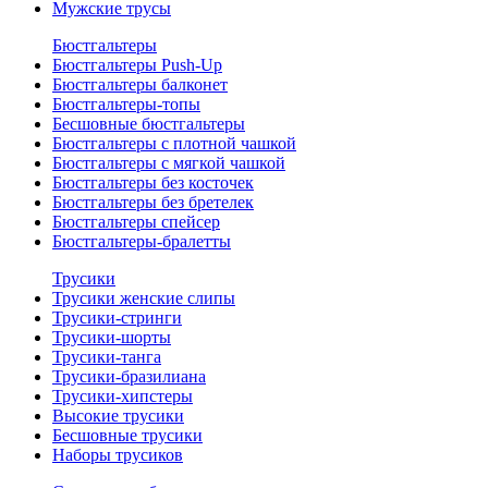
Мужские трусы
Бюстгальтеры
Бюстгальтеры Push-Up
Бюстгальтеры балконет
Бюстгальтеры-топы
Бесшовные бюстгальтеры
Бюстгальтеры с плотной чашкой
Бюстгальтеры с мягкой чашкой
Бюстгальтеры без косточек
Бюстгальтеры без бретелек
Бюстгальтеры спейсер
Бюстгальтеры-бралетты
Трусики
Трусики женские слипы
Трусики-стринги
Трусики-шорты
Трусики-танга
Трусики-бразилиана
Трусики-хипстеры
Высокие трусики
Бесшовные трусики
Наборы трусиков