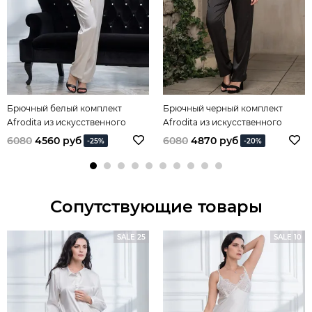
Брючный белый комплект
Брючный черный комплект
Afrodita из искусственного
Afrodita из искусственного
шёлка
шёлка
6080
4560 руб
6080
4870 руб
-25%
-20%
Сопутствующие товары
SALE 25
SALE 10