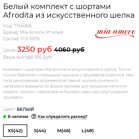
Белый комплект с шортами
Afrodita из искусственного шелка
Код:
7145066
Бренд:
Mia-Amore
,
Италия
Состав:
ПЭ 100%
3250 руб
4060 руб
Цена:
Ваша выгода: 810 руб
Комплект с шортами Mia-Amore из искусственного шелка. Топ на
тонких бретелях с отрезными чашками с кружевной отделкой. Низ
топа декорирован кружевной вставкой, кромка основного
материала вырезана по форме кружева для придания легкости
модели. Шорты с карманами в боковых швах, низ шорт украшен
кружевом.
Цвет:
БЕЛЫЙ
Как определить размер?
XS(42)
S(44)
M(46)
L(48)