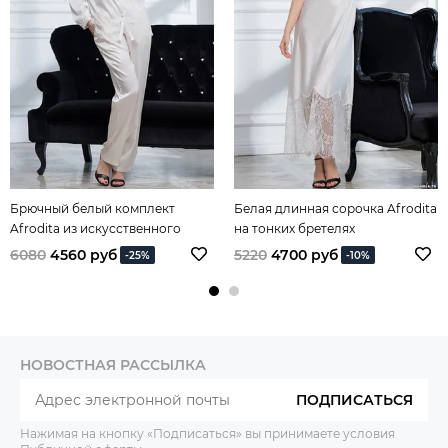
Брючный белый комплект
Белая длинная сорочка Afrodita
Afrodita из искусственного
на тонких бретелях
шёлка
6080
4560 руб
5220
4700 руб
-25%
-10%
НОВОСТНАЯ РАССЫЛКА
ПОДПИСАТЬСЯ
Нажимая на кнопку «Подписаться» вы принимаете условия