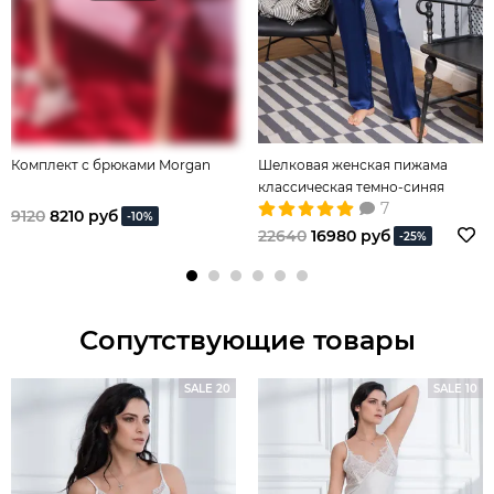
Комплект с брюками Morgan
Шелковая женская пижама
классическая темно-синяя
7
9120
8210 руб
-10%
22640
16980 руб
-25%
Сопутствующие товары
SALE 20
SALE 10