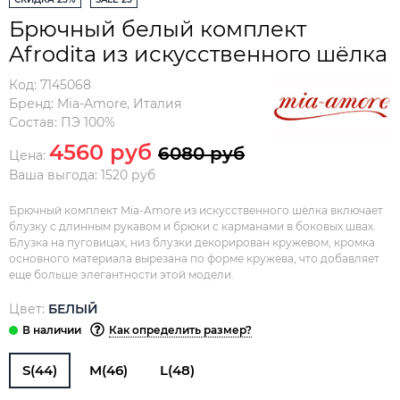
Брючный белый комплект
Afrodita из искусственного шёлка
Код:
7145068
Бренд:
Mia-Amore
,
Италия
Состав:
ПЭ 100%
4560 руб
6080 руб
Цена:
Ваша выгода: 1520 руб
Брючный комплект Mia-Amore из искусственного шёлка включает
блузку с длинным рукавом и брюки с карманами в боковых швах.
Блузка на пуговицах, низ блузки декорирован кружевом, кромка
основного материала вырезана по форме кружева, что добавляет
еще больше элегантности этой модели.
Цвет:
БЕЛЫЙ
Как определить размер?
S(44)
M(46)
L(48)