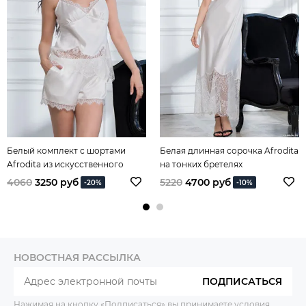
Белый комплект с шортами
Белая длинная сорочка Afrodita
Afrodita из искусственного
на тонких бретелях
шелка
4060
3250 руб
5220
4700 руб
-20%
-10%
НОВОСТНАЯ РАССЫЛКА
ПОДПИСАТЬСЯ
Нажимая на кнопку «Подписаться» вы принимаете условия