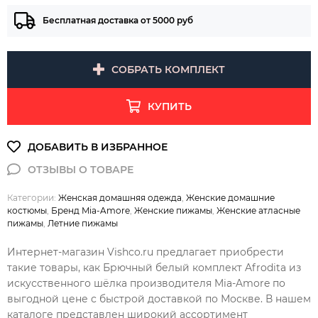
Бесплатная доставка от 5000 руб
СОБРАТЬ КОМПЛЕКТ
КУПИТЬ
Категории:
Женская домашняя одежда
,
Женские домашние
костюмы
,
Бренд Mia-Amore
,
Женские пижамы
,
Женские атласные
пижамы
,
Летние пижамы
Интернет-магазин Vishco.ru предлагает приобрести
такие товары, как Брючный белый комплект Afrodita из
искусственного шёлка производителя Mia-Amore по
выгодной цене с быстрой доставкой по Москве. В нашем
каталоге представлен широкий ассортимент