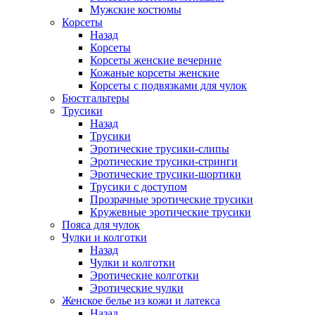
Мужские костюмы
Корсеты
Назад
Корсеты
Корсеты женские вечерние
Кожаные корсеты женские
Корсеты с подвязками для чулок
Бюстгальтеры
Трусики
Назад
Трусики
Эротические трусики-слипы
Эротические трусики-стринги
Эротические трусики-шортики
Трусики с доступом
Прозрачные эротические трусики
Кружевные эротические трусики
Пояса для чулок
Чулки и колготки
Назад
Чулки и колготки
Эротические колготки
Эротические чулки
Женское белье из кожи и латекса
Назад