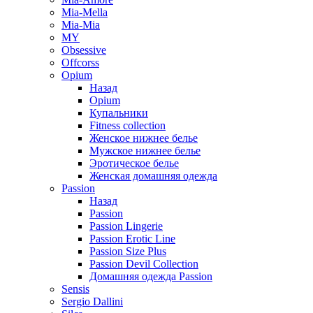
Mia-Mella
Mia-Mia
MY
Obsessive
Offcorss
Opium
Назад
Opium
Купальники
Fitness collection
Женское нижнее белье
Мужское нижнее белье
Эротическое белье
Женская домашняя одежда
Passion
Назад
Passion
Passion Lingerie
Passion Erotic Line
Passion Size Plus
Passion Devil Collection
Домашняя одежда Passion
Sensis
Sergio Dallini