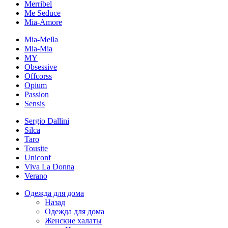
Merribel
Me Seduce
Mia-Amore
Mia-Mella
Mia-Mia
MY
Obsessive
Offcorss
Opium
Passion
Sensis
Sergio Dallini
Silca
Taro
Tousite
Uniconf
Viva La Donna
Verano
Одежда для дома
Назад
Одежда для дома
Женские халаты