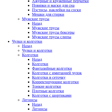
Ажурные и кружевные перчатки
Повязки и маски для сна
Пэстисы, наклейки на соски
Мешки для стирки
Мужские трусы
Назад
Мужские трусы
Мужские трусы боксеры
Мужские трусы слипы
Чулки и колготки
Назад
Чулки и колготки
Колготки
Назад
Колготки
Фантазийные колготки
Колготки с имитацией чулок
Колготки в сеточку
Корректирующие колготки
Тонкие колготки
Плотные колготки
Колготки с шортиками
Легинсы
Назад
Легинсы