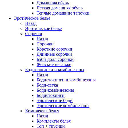
Домашняя обувь
Легкая домашняя обувь
Теплые домашние тапочки
Эротическое белье
Назад
Эротическое белье
Сорочки
Назад
Сорочки
Короткие сорочки
Длинные сорочки
Бэби-долл сорочки
Женские неглиже
Бодистокинги и комбинезоны
Назад
Бодистокинги и комбинезоны
Боди-сетка
Боди-комбинезоны
Бодистокинги
Эротические боди
Эротические комбинезоны
Комплекты белья
Назад
Комплекты белья
Топ + трусики