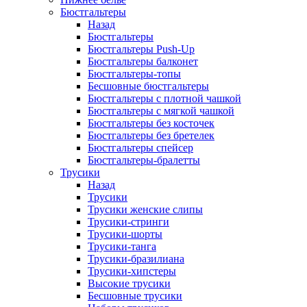
Бюстгальтеры
Назад
Бюстгальтеры
Бюстгальтеры Push-Up
Бюстгальтеры балконет
Бюстгальтеры-топы
Бесшовные бюстгальтеры
Бюстгальтеры с плотной чашкой
Бюстгальтеры с мягкой чашкой
Бюстгальтеры без косточек
Бюстгальтеры без бретелек
Бюстгальтеры спейсер
Бюстгальтеры-бралетты
Трусики
Назад
Трусики
Трусики женские слипы
Трусики-стринги
Трусики-шорты
Трусики-танга
Трусики-бразилиана
Трусики-хипстеры
Высокие трусики
Бесшовные трусики