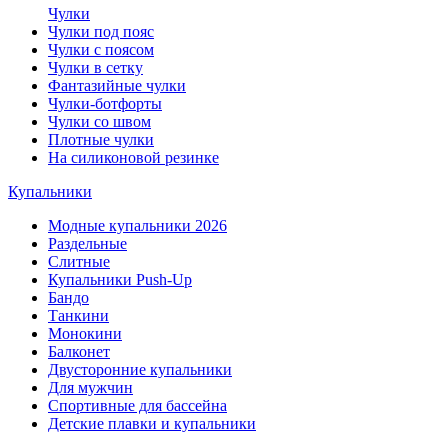
Чулки
Чулки под пояс
Чулки с поясом
Чулки в сетку
Фантазийные чулки
Чулки-ботфорты
Чулки со швом
Плотные чулки
На силиконовой резинке
Купальники
Модные купальники 2026
Раздельные
Слитные
Купальники Push-Up
Бандо
Танкини
Монокини
Балконет
Двусторонние купальники
Для мужчин
Спортивные для бассейна
Детские плавки и купальники