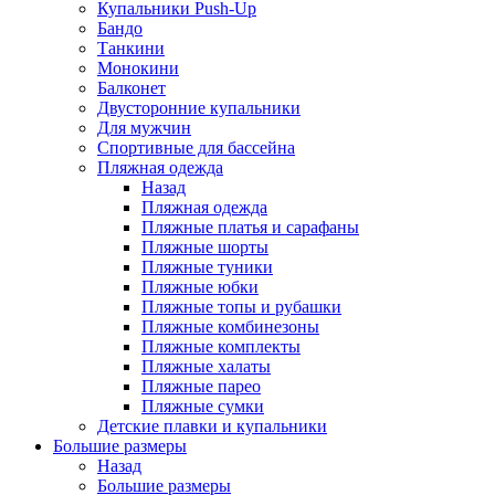
Купальники Push-Up
Бандо
Танкини
Монокини
Балконет
Двусторонние купальники
Для мужчин
Спортивные для бассейна
Пляжная одежда
Назад
Пляжная одежда
Пляжные платья и сарафаны
Пляжные шорты
Пляжные туники
Пляжные юбки
Пляжные топы и рубашки
Пляжные комбинезоны
Пляжные комплекты
Пляжные халаты
Пляжные парео
Пляжные сумки
Детские плавки и купальники
Большие размеры
Назад
Большие размеры