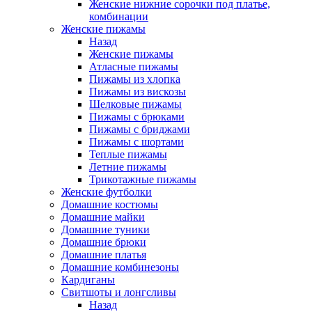
Женские нижние сорочки под платье,
комбинации
Женские пижамы
Назад
Женские пижамы
Атласные пижамы
Пижамы из хлопка
Пижамы из вискозы
Шелковые пижамы
Пижамы с брюками
Пижамы с бриджами
Пижамы с шортами
Теплые пижамы
Летние пижамы
Трикотажные пижамы
Женские футболки
Домашние костюмы
Домашние майки
Домашние туники
Домашние брюки
Домашние платья
Домашние комбинезоны
Кардиганы
Свитшоты и лонгсливы
Назад