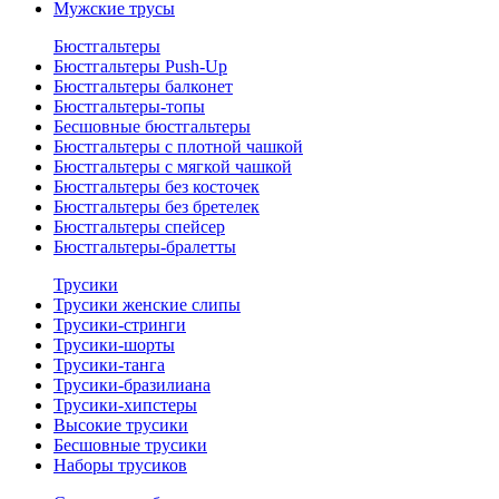
Мужские трусы
Бюстгальтеры
Бюстгальтеры Push-Up
Бюстгальтеры балконет
Бюстгальтеры-топы
Бесшовные бюстгальтеры
Бюстгальтеры с плотной чашкой
Бюстгальтеры с мягкой чашкой
Бюстгальтеры без косточек
Бюстгальтеры без бретелек
Бюстгальтеры спейсер
Бюстгальтеры-бралетты
Трусики
Трусики женские слипы
Трусики-стринги
Трусики-шорты
Трусики-танга
Трусики-бразилиана
Трусики-хипстеры
Высокие трусики
Бесшовные трусики
Наборы трусиков