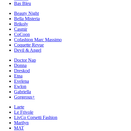
Bas Bleu
Beauty Night
Bella Misteria
Brikoly
Casmir
CoCoon
Cofashion Marc Massimo
Coquette Revue
Devil & Angel
Doctor Nap
Donna
Dreskod
Etna
Evelena
Ewlon
Gabriella
Gorgeous+
Laete
Le Frivole
LivCo Corsetti Fashion
Marilyn
MAT