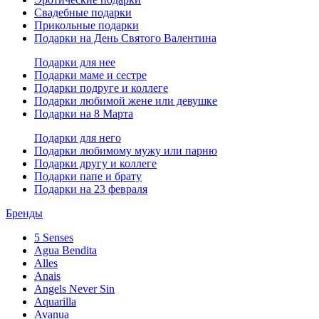
Свадебные подарки
Прикольные подарки
Подарки на День Святого Валентина
Подарки для нее
Подарки маме и сестре
Подарки подруге и коллеге
Подарки любимой жене или девушке
Подарки на 8 Марта
Подарки для него
Подарки любимому мужу или парню
Подарки другу и коллеге
Подарки папе и брату
Подарки на 23 февраля
Бренды
5 Senses
Agua Bendita
Alles
Anais
Angels Never Sin
Aquarilla
Avanua