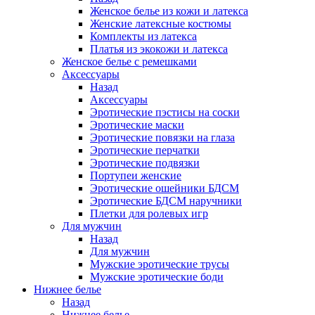
Женское белье из кожи и латекса
Женские латексные костюмы
Комплекты из латекса
Платья из экокожи и латекса
Женское белье с ремешками
Аксессуары
Назад
Аксессуары
Эротические пэстисы на соски
Эротические маски
Эротические повязки на глаза
Эротические перчатки
Эротические подвязки
Портупеи женские
Эротические ошейники БДСМ
Эротические БДСМ наручники
Плетки для ролевых игр
Для мужчин
Назад
Для мужчин
Мужские эротические трусы
Мужские эротические боди
Нижнее белье
Назад
Нижнее белье