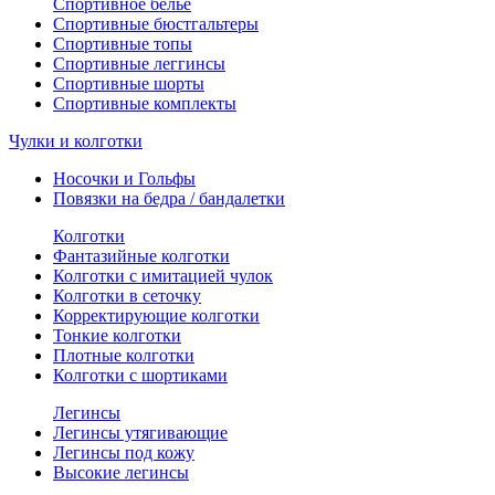
Спортивное белье
Спортивные бюстгальтеры
Спортивные топы
Спортивные леггинсы
Спортивные шорты
Спортивные комплекты
Чулки и колготки
Носочки и Гольфы
Повязки на бедра / бандалетки
Колготки
Фантазийные колготки
Колготки с имитацией чулок
Колготки в сеточку
Корректирующие колготки
Тонкие колготки
Плотные колготки
Колготки с шортиками
Легинсы
Легинсы утягивающие
Легинсы под кожу
Высокие легинсы