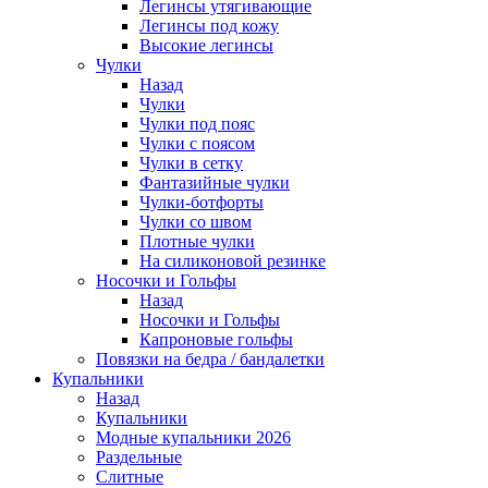
Легинсы утягивающие
Легинсы под кожу
Высокие легинсы
Чулки
Назад
Чулки
Чулки под пояс
Чулки с поясом
Чулки в сетку
Фантазийные чулки
Чулки-ботфорты
Чулки со швом
Плотные чулки
На силиконовой резинке
Носочки и Гольфы
Назад
Носочки и Гольфы
Капроновые гольфы
Повязки на бедра / бандалетки
Купальники
Назад
Купальники
Модные купальники 2026
Раздельные
Слитные