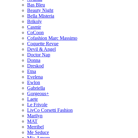
Bas Bleu
Beauty Night
Bella Misteria
Brikoly
Casmir
CoCoon
Cofashion Marc Massimo
Coquette Revue
Devil & Angel
Doctor Nap
Donna
Dreskod
Etna
Evelena
Ewlon
Gabriella
Gorgeous+
Laete
Le Frivole
LivCo Corsetti Fashion
Marilyn
MAT
Merribel
Me Seduce
Mia-Amore