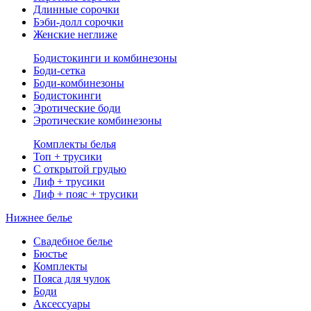
Длинные сорочки
Бэби-долл сорочки
Женские неглиже
Бодистокинги и комбинезоны
Боди-сетка
Боди-комбинезоны
Бодистокинги
Эротические боди
Эротические комбинезоны
Комплекты белья
Топ + трусики
С открытой грудью
Лиф + трусики
Лиф + пояс + трусики
Нижнее белье
Свадебное белье
Бюстье
Комплекты
Пояса для чулок
Боди
Аксессуары