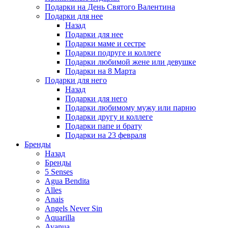
Подарки на День Святого Валентина
Подарки для нее
Назад
Подарки для нее
Подарки маме и сестре
Подарки подруге и коллеге
Подарки любимой жене или девушке
Подарки на 8 Марта
Подарки для него
Назад
Подарки для него
Подарки любимому мужу или парню
Подарки другу и коллеге
Подарки папе и брату
Подарки на 23 февраля
Бренды
Назад
Бренды
5 Senses
Agua Bendita
Alles
Anais
Angels Never Sin
Aquarilla
Avanua