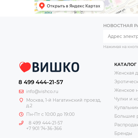
НОВОСТНАЯ 
Нажимая на кноп
КАТАЛОГ
Женская 
8 499 444-21-57
Эротическ
Женское 
info@vishco.ru
Чулки и к
Москва
, 1-й Нагатинский проезд,
д.2
Купальни
Пн-Пт с 10:00 до 19:00
Большие 
8 499 444-21-57
Распрода
+7 901 74-36-366
Бренды