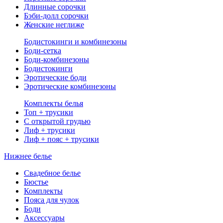
Длинные сорочки
Бэби-долл сорочки
Женские неглиже
Бодистокинги и комбинезоны
Боди-сетка
Боди-комбинезоны
Бодистокинги
Эротические боди
Эротические комбинезоны
Комплекты белья
Топ + трусики
С открытой грудью
Лиф + трусики
Лиф + пояс + трусики
Нижнее белье
Свадебное белье
Бюстье
Комплекты
Пояса для чулок
Боди
Аксессуары