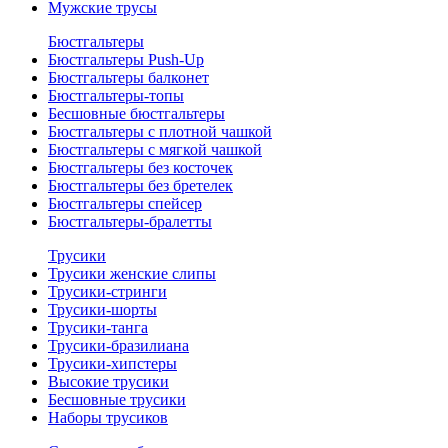
Мужские трусы
Бюстгальтеры
Бюстгальтеры Push-Up
Бюстгальтеры балконет
Бюстгальтеры-топы
Бесшовные бюстгальтеры
Бюстгальтеры с плотной чашкой
Бюстгальтеры с мягкой чашкой
Бюстгальтеры без косточек
Бюстгальтеры без бретелек
Бюстгальтеры спейсер
Бюстгальтеры-бралетты
Трусики
Трусики женские слипы
Трусики-стринги
Трусики-шорты
Трусики-танга
Трусики-бразилиана
Трусики-хипстеры
Высокие трусики
Бесшовные трусики
Наборы трусиков