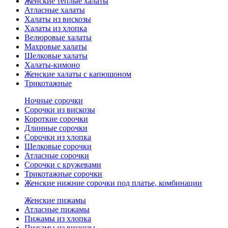
Женские теплые халаты
Атласные халаты
Халаты из вискозы
Халаты из хлопка
Велюровые халаты
Махровые халаты
Шелковые халаты
Халаты-кимоно
Женские халаты с капюшоном
Трикотажные
Ночные сорочки
Сорочки из вискозы
Короткие сорочки
Длинные сорочки
Сорочки из хлопка
Шелковые сорочки
Атласные сорочки
Сорочки с кружевами
Трикотажные сорочки
Женские нижние сорочки под платье, комбинации
Женские пижамы
Атласные пижамы
Пижамы из хлопка
Пижамы из вискозы