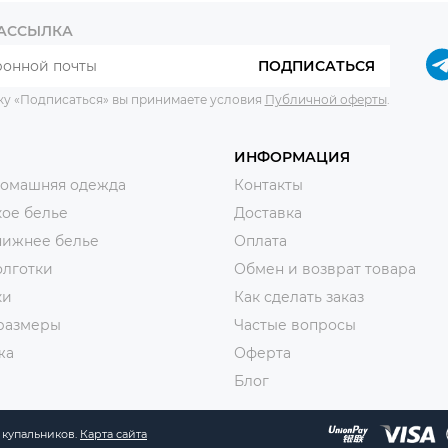
РАССЫЛКА
ПОДПИСАТЬСЯ
ку «Подписаться» вы принимаете условия
Публичной оферты
.
ИНФОРМАЦИЯ
домашняя одежда
Контакты
ое белье
Доставка
нижнее белье
Оплата
олготки
Обмен и возврат товара
ки
Как сделать заказ
размеры
Частые вопросы
жа
Оферта
Блог
и купальников.
Карта сайта