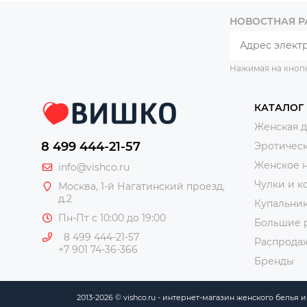
НОВОСТНАЯ 
Нажимая на кноп
КАТАЛОГ
Женская 
8 499 444-21-57
Эротическ
Женское 
info@vishco.ru
Чулки и к
Москва
, 1-й Нагатинский проезд,
д.2
Купальни
Пн-Пт с 10:00 до 19:00
Большие 
8 499 444-21-57
Распрода
+7 901 74-36-366
Бренды
2013-2026 © vishco.ru - интернет-магазин женского белья 