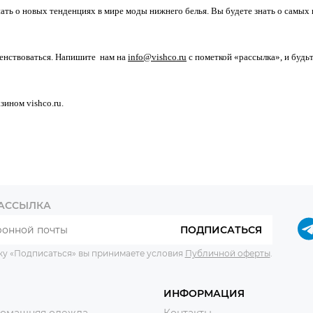
ать о новых тенденциях в мире моды нижнего белья. Вы будете знать о самых
шенствоваться. Напишите нам на
info@vishco.ru
с пометкой «рассылка», и будь
ином vishco.ru.
РАССЫЛКА
ПОДПИСАТЬСЯ
ку «Подписаться» вы принимаете условия
Публичной оферты
.
ИНФОРМАЦИЯ