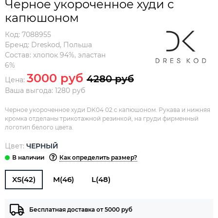
Черное укороченное худи с
капюшоном
Код:
7088955
Бренд:
Dreskod
,
Польша
Состав:
хлопок 94%, эластан
6%
3000 руб
4280 руб
Цена:
Ваша выгода: 1280 руб
Черное укороченное худи DK04 02 с капюшоном. Рукава и нижняя
кромка отделаны трикотажной резинкой, на груди фирменный
логотип белого цвета.
Цвет:
ЧЕРНЫЙ
Как определить размер?
XS(42)
M(46)
L(48)
Бесплатная доставка от 5000 руб