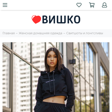
Главная
Женская домашняя одежда
Свитшоты и лонгсливы