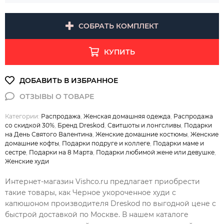
СОБРАТЬ КОМПЛЕКТ
КУПИТЬ
Категории:
Распродажа
,
Женская домашняя одежда
,
Распродажа
со скидкой 30%
,
Бренд Dreskod
,
Свитшоты и лонгсливы
,
Подарки
на День Святого Валентина
,
Женские домашние костюмы
,
Женские
домашние кофты
,
Подарки подруге и коллеге
,
Подарки маме и
сестре
,
Подарки на 8 Марта
,
Подарки любимой жене или девушке
,
Женские худи
Интернет-магазин Vishco.ru предлагает приобрести
такие товары, как Черное укороченное худи с
капюшоном производителя Dreskod по выгодной цене с
быстрой доставкой по Москве. В нашем каталоге