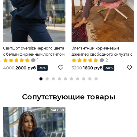
Свитшот oversize черного цвета
Элегантный коричневый
с белым фирменным логотипом
джемпер свободного силуэта с
1
2
округлым вырезом горловины
4000
2800 руб
3200
1600 руб
-30%
-50%
Сопутствующие товары
SALE 30