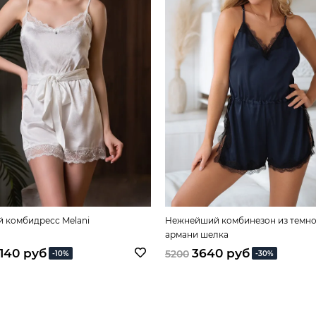
 комбидресс Melani
Нежнейший комбинезон из темно
армани шелка
140 руб
3640 руб
5200
-10%
-30%