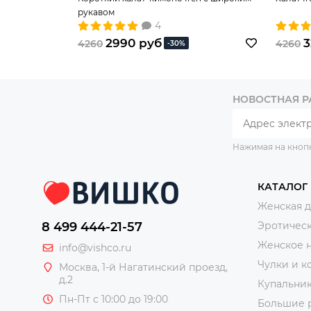
рукавом
4
2990 руб
3
4260
4260
-30%
НОВОСТНАЯ 
Нажимая на кноп
КАТАЛОГ
Женская 
8 499 444-21-57
Эротическ
Женское 
info@vishco.ru
Чулки и к
Москва
, 1-й Нагатинский проезд,
д.2
Купальни
Пн-Пт с 10:00 до 19:00
Большие 