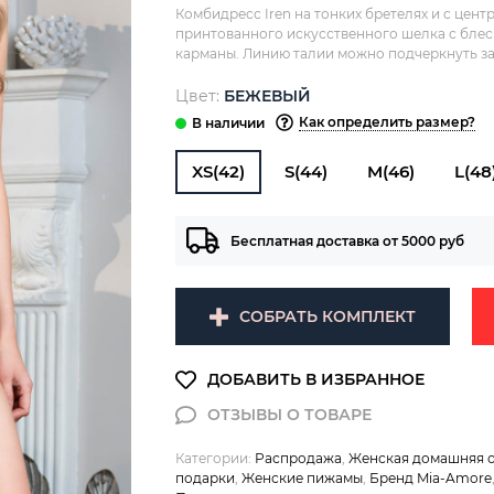
Комбидресс Iren на тонких бретелях и с цен
принтованного искусственного шелка с блес
карманы. Линию талии можно подчеркнуть за 
Цвет:
БЕЖЕВЫЙ
Как определить размер?
XS(42)
S(44)
M(46)
L(48
Бесплатная доставка от 5000 руб
СОБРАТЬ КОМПЛЕКТ
Категории:
Распродажа
,
Женская домашняя 
подарки
,
Женские пижамы
,
Бренд Mia-Amore