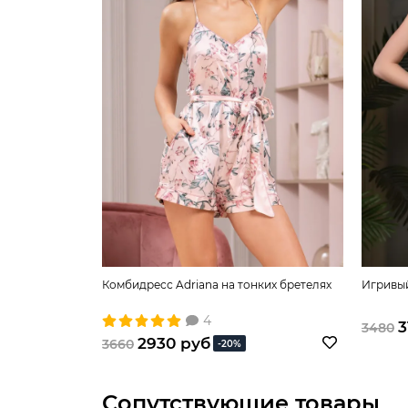
Комбидресс Adriana на тонких бретелях
Игривый
4
3
3480
2930 руб
3660
-20%
Сопутствующие товары