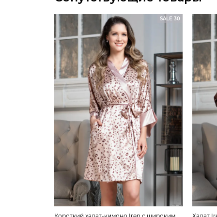
SALE 30
Короткий халат-кимоно Iren с широким
Халат I