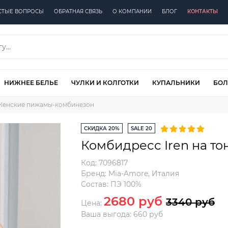
СТЫЕ ВОПРОСЫ
ОБРАТНАЯ СВЯЗЬ
О КОМПАНИИ
БЛОГ
КОНТАКТЫ
НИЖНЕЕ БЕЛЬЕ
ЧУЛКИ И КОЛГОТКИ
КУПАЛЬНИКИ
БОЛ
Женские пижамы-комбинезон
СКИДКА 20%
SALE 20
Комбидресс Iren на то
Код:
7096817
Бренд:
Mia-Amore
,
Италия
Состав:
ПЭ 100%
2680 руб
3340 руб
Цена:
Ваша выгода: 660 руб