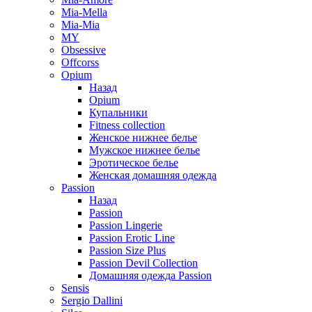
Mia-Mella
Mia-Mia
MY
Obsessive
Offcorss
Opium
Назад
Opium
Купальники
Fitness collection
Женское нижнее белье
Мужское нижнее белье
Эротическое белье
Женская домашняя одежда
Passion
Назад
Passion
Passion Lingerie
Passion Erotic Line
Passion Size Plus
Passion Devil Collection
Домашняя одежда Passion
Sensis
Sergio Dallini