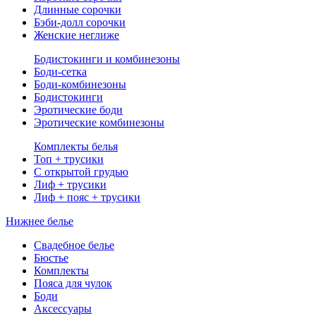
Длинные сорочки
Бэби-долл сорочки
Женские неглиже
Бодистокинги и комбинезоны
Боди-сетка
Боди-комбинезоны
Бодистокинги
Эротические боди
Эротические комбинезоны
Комплекты белья
Топ + трусики
С открытой грудью
Лиф + трусики
Лиф + пояс + трусики
Нижнее белье
Свадебное белье
Бюстье
Комплекты
Пояса для чулок
Боди
Аксессуары