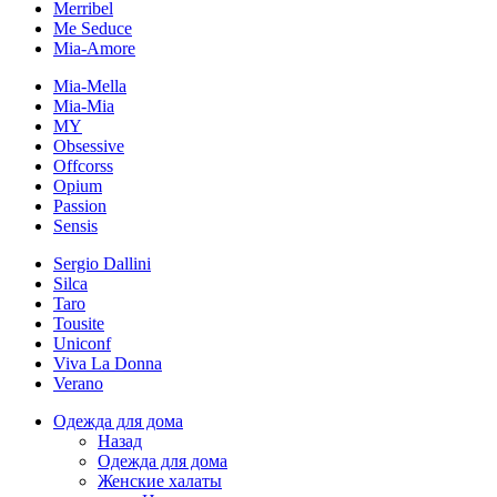
Merribel
Me Seduce
Mia-Amore
Mia-Mella
Mia-Mia
MY
Obsessive
Offcorss
Opium
Passion
Sensis
Sergio Dallini
Silca
Taro
Tousite
Uniconf
Viva La Donna
Verano
Одежда для дома
Назад
Одежда для дома
Женские халаты