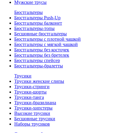
Мужские трусы
Бюстгальтеры
Бюстгальтеры Push-Up
Бюстгальтеры балконет
Бюстгальтеры-топы
Бесшовные бюстгальтеры
Бюстгальтеры с плотной чашкой
Бюстгальтеры с мягкой чашкой
Бюстгальтеры без косточек
Бюстгальтеры без бретелек
Бюстгальтеры спейсер
Бюстгальтеры-бралетты
Трусики
Трусики женские слипы
Трусики-стринги
Трусики-шорты
Трусики-танга
Трусики-бразилиана
Трусики-хипстеры
Высокие трусики
Бесшовные трусики
Наборы трусиков