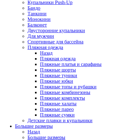
Купальники Push-Up
Бандо
Танкини
Монокини
Балконет
Двусторонние купальники
Для мужчин
Спортивные для бассейна
Пляжная одежда
Назад
Пляжная одежда
Пляжные платья и сарафаны
Пляжные шорты
Пляжные туники
Пляжные юбки
Пляжные топы и рубашки
Пляжные комбинезоны
Пляжные комплекты
Пляжные халаты
Пляжные парео
Пляжные сумки
Детские плавки и купальники
Большие размеры
Назад
Большие размеры