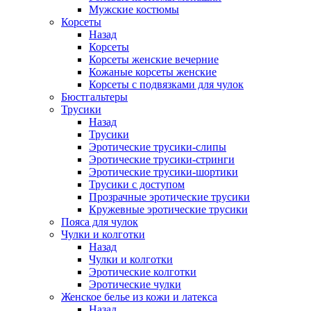
Мужские костюмы
Корсеты
Назад
Корсеты
Корсеты женские вечерние
Кожаные корсеты женские
Корсеты с подвязками для чулок
Бюстгальтеры
Трусики
Назад
Трусики
Эротические трусики-слипы
Эротические трусики-стринги
Эротические трусики-шортики
Трусики с доступом
Прозрачные эротические трусики
Кружевные эротические трусики
Пояса для чулок
Чулки и колготки
Назад
Чулки и колготки
Эротические колготки
Эротические чулки
Женское белье из кожи и латекса
Назад