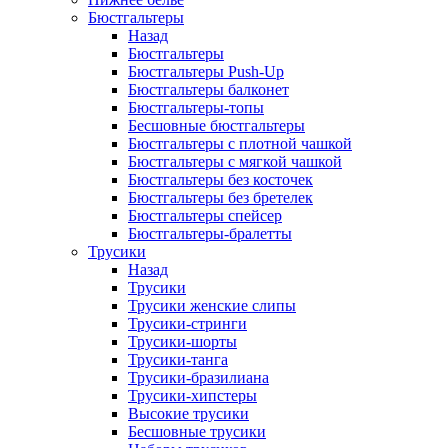
Бюстгальтеры
Назад
Бюстгальтеры
Бюстгальтеры Push-Up
Бюстгальтеры балконет
Бюстгальтеры-топы
Бесшовные бюстгальтеры
Бюстгальтеры с плотной чашкой
Бюстгальтеры с мягкой чашкой
Бюстгальтеры без косточек
Бюстгальтеры без бретелек
Бюстгальтеры спейсер
Бюстгальтеры-бралетты
Трусики
Назад
Трусики
Трусики женские слипы
Трусики-стринги
Трусики-шорты
Трусики-танга
Трусики-бразилиана
Трусики-хипстеры
Высокие трусики
Бесшовные трусики