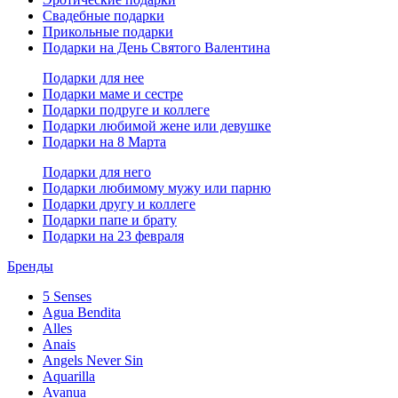
Свадебные подарки
Прикольные подарки
Подарки на День Святого Валентина
Подарки для нее
Подарки маме и сестре
Подарки подруге и коллеге
Подарки любимой жене или девушке
Подарки на 8 Марта
Подарки для него
Подарки любимому мужу или парню
Подарки другу и коллеге
Подарки папе и брату
Подарки на 23 февраля
Бренды
5 Senses
Agua Bendita
Alles
Anais
Angels Never Sin
Aquarilla
Avanua