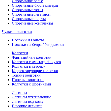
Спортивное белье
Спортивные бюстгальтеры
Спортивные топы
Спортивные леггинсы
Спортивные шорты
Спортивные комплекты
Чулки и колготки
Носочки и Гольфы
Повязки на бедра / бандалетки
Колготки
Фантазийные колготки
Колготки с имитацией чулок
Колготки в сеточку
Корректирующие колготки
Тонкие колготки
Плотные колготки
Колготки с шортиками
Легинсы
Легинсы утягивающие
Легинсы под кожу
Высокие легинсы