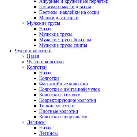
Ажурные и кружевные перчатки
Повязки и маски для сна
Пэстисы, наклейки на соски
Мешки для стирки
Мужские трусы
Назад
Мужские трусы
Мужские трусы боксеры
Мужские трусы слипы
Чулки и колготки
Назад
Чулки и колготки
Колготки
Назад
Колготки
Фантазийные колготки
Колготки с имитацией чулок
Колготки в сеточку
Корректирующие колготки
Тонкие колготки
Плотные колготки
Колготки с шортиками
Легинсы
Назад
Легинсы