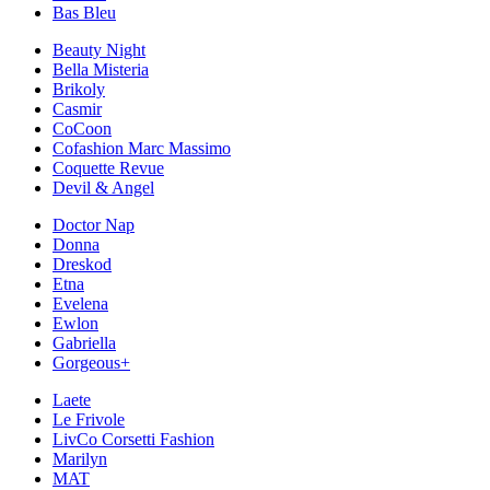
Bas Bleu
Beauty Night
Bella Misteria
Brikoly
Casmir
CoCoon
Cofashion Marc Massimo
Coquette Revue
Devil & Angel
Doctor Nap
Donna
Dreskod
Etna
Evelena
Ewlon
Gabriella
Gorgeous+
Laete
Le Frivole
LivCo Corsetti Fashion
Marilyn
MAT