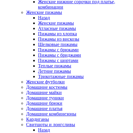
Женские нижние сорочки под платье,
комбинации
Женские пижамы
Назад
Женские пижамы
Атласные пижамы
Пижамы из хлопка
Пижамы из вискозы
Шелковые пижамы
Пижамы с брюками
Пижамы с бриджами
Пижамы с шортами
Теплые пижамы
Летние пижамы
Трикотажные пижамы
Женские футболки
Домашние костюмы
Домашние майки
Домашние туники
Домашние брюки
Домашние платья
Домашние комбинезоны
Кардиганы
Свитшоты и лонгсливы
Назад