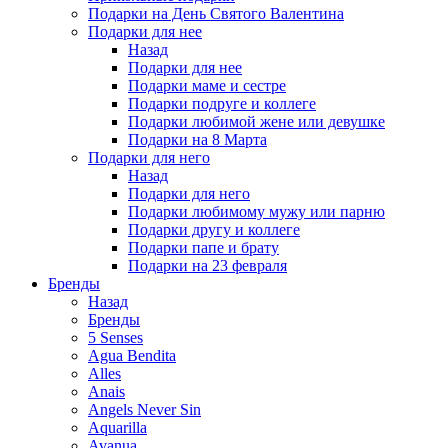
Подарки на День Святого Валентина
Подарки для нее
Назад
Подарки для нее
Подарки маме и сестре
Подарки подруге и коллеге
Подарки любимой жене или девушке
Подарки на 8 Марта
Подарки для него
Назад
Подарки для него
Подарки любимому мужу или парню
Подарки другу и коллеге
Подарки папе и брату
Подарки на 23 февраля
Бренды
Назад
Бренды
5 Senses
Agua Bendita
Alles
Anais
Angels Never Sin
Aquarilla
Avanua