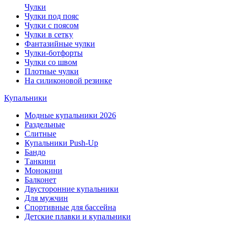
Чулки
Чулки под пояс
Чулки с поясом
Чулки в сетку
Фантазийные чулки
Чулки-ботфорты
Чулки со швом
Плотные чулки
На силиконовой резинке
Купальники
Модные купальники 2026
Раздельные
Слитные
Купальники Push-Up
Бандо
Танкини
Монокини
Балконет
Двусторонние купальники
Для мужчин
Спортивные для бассейна
Детские плавки и купальники