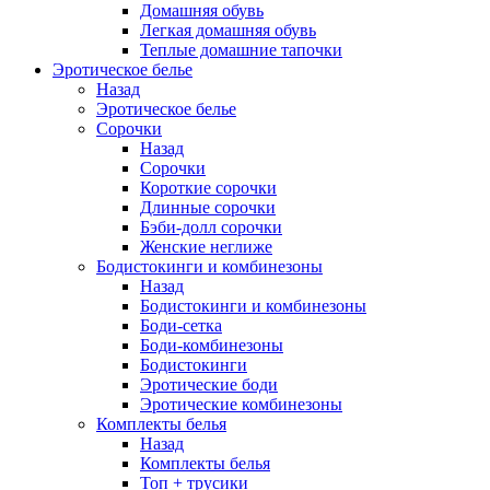
Домашняя обувь
Легкая домашняя обувь
Теплые домашние тапочки
Эротическое белье
Назад
Эротическое белье
Сорочки
Назад
Сорочки
Короткие сорочки
Длинные сорочки
Бэби-долл сорочки
Женские неглиже
Бодистокинги и комбинезоны
Назад
Бодистокинги и комбинезоны
Боди-сетка
Боди-комбинезоны
Бодистокинги
Эротические боди
Эротические комбинезоны
Комплекты белья
Назад
Комплекты белья
Топ + трусики