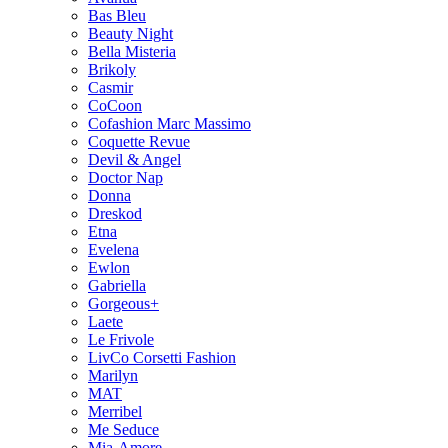
Bas Bleu
Beauty Night
Bella Misteria
Brikoly
Casmir
CoCoon
Cofashion Marc Massimo
Coquette Revue
Devil & Angel
Doctor Nap
Donna
Dreskod
Etna
Evelena
Ewlon
Gabriella
Gorgeous+
Laete
Le Frivole
LivCo Corsetti Fashion
Marilyn
MAT
Merribel
Me Seduce
Mia-Amore