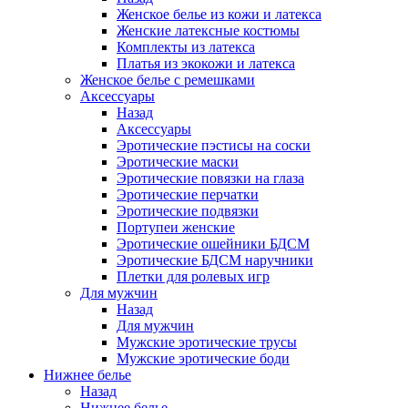
Женское белье из кожи и латекса
Женские латексные костюмы
Комплекты из латекса
Платья из экокожи и латекса
Женское белье с ремешками
Аксессуары
Назад
Аксессуары
Эротические пэстисы на соски
Эротические маски
Эротические повязки на глаза
Эротические перчатки
Эротические подвязки
Портупеи женские
Эротические ошейники БДСМ
Эротические БДСМ наручники
Плетки для ролевых игр
Для мужчин
Назад
Для мужчин
Мужские эротические трусы
Мужские эротические боди
Нижнее белье
Назад
Нижнее белье