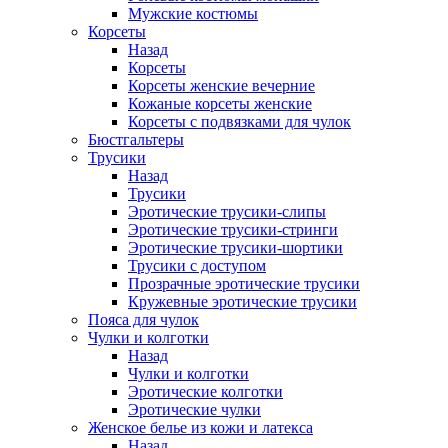
Мужские костюмы
Корсеты
Назад
Корсеты
Корсеты женские вечерние
Кожаные корсеты женские
Корсеты с подвязками для чулок
Бюстгальтеры
Трусики
Назад
Трусики
Эротические трусики-слипы
Эротические трусики-стринги
Эротические трусики-шортики
Трусики с доступом
Прозрачные эротические трусики
Кружевные эротические трусики
Пояса для чулок
Чулки и колготки
Назад
Чулки и колготки
Эротические колготки
Эротические чулки
Женское белье из кожи и латекса
Назад