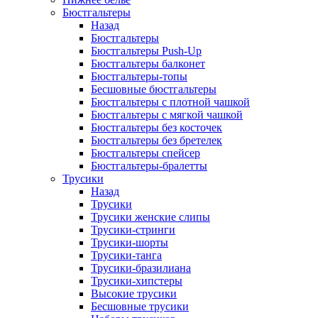
Бюстгальтеры
Назад
Бюстгальтеры
Бюстгальтеры Push-Up
Бюстгальтеры балконет
Бюстгальтеры-топы
Бесшовные бюстгальтеры
Бюстгальтеры с плотной чашкой
Бюстгальтеры с мягкой чашкой
Бюстгальтеры без косточек
Бюстгальтеры без бретелек
Бюстгальтеры спейсер
Бюстгальтеры-бралетты
Трусики
Назад
Трусики
Трусики женские слипы
Трусики-стринги
Трусики-шорты
Трусики-танга
Трусики-бразилиана
Трусики-хипстеры
Высокие трусики
Бесшовные трусики