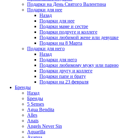
Подарки на День Святого Валентина
Подарки для нее
Назад
Подарки для нее
Подарки маме и сестре
Подарки подруге и коллеге
Подарки любимой жене или девушке
Подарки на 8 Марта
Подарки для него
Назад
Подарки для него
Подарки любимому мужу или парню
Подарки другу и коллеге
Подарки папе и брату
Подарки на 23 февраля
Бренды
Назад
Бренды
5 Senses
Agua Bendita
Alles
Anais
Angels Never Sin
Aquarilla
Avanua