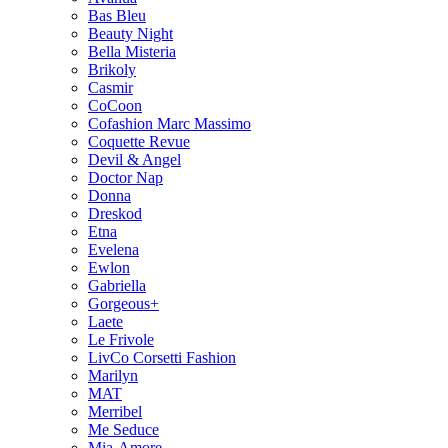
Bas Bleu
Beauty Night
Bella Misteria
Brikoly
Casmir
CoCoon
Cofashion Marc Massimo
Coquette Revue
Devil & Angel
Doctor Nap
Donna
Dreskod
Etna
Evelena
Ewlon
Gabriella
Gorgeous+
Laete
Le Frivole
LivCo Corsetti Fashion
Marilyn
MAT
Merribel
Me Seduce
Mia-Amore