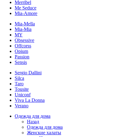
Merribel
Me Seduce
Mia-Amore
Mia-Mella
Mia-Mia
MY
Obsessive
Offcorss
Opium
Passion
Sensis
Sergio Dallini
Silca
Taro
Tousite
Uniconf
Viva La Donna
Verano
Одежда для дома
Назад
Одежда для дома
Женские халаты