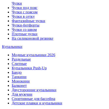
Чулки
Чулки под пояс
Чулки с поясом
Чулки в сетку
Фантазийные чулки
Чулки-ботфорты
Чулки со швом
Плотные чулки
На силиконовой резинке
Купальники
Модные купальники 2026
Раздельные
Слитные
Купальники Push-Up
Бандо
Танкини
Монокини
Балконет
Двусторонние купальники
Для мужчин
Спортивные для бассейна
Детские плавки и купальники