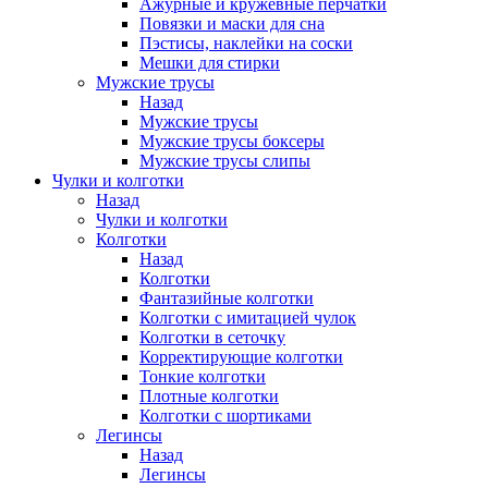
Ажурные и кружевные перчатки
Повязки и маски для сна
Пэстисы, наклейки на соски
Мешки для стирки
Мужские трусы
Назад
Мужские трусы
Мужские трусы боксеры
Мужские трусы слипы
Чулки и колготки
Назад
Чулки и колготки
Колготки
Назад
Колготки
Фантазийные колготки
Колготки с имитацией чулок
Колготки в сеточку
Корректирующие колготки
Тонкие колготки
Плотные колготки
Колготки с шортиками
Легинсы
Назад
Легинсы