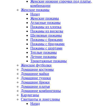
Женские нижние сорочки под платье,
комбинации
Женские пижамы
Назад
Женские пижамы
Атласные пижамы
Пижамы из хлопка
Пижамы из вискозы
Шелковые пижамы
Пижамы с брюками
Пижамы с бриджами
Пижамы с шортами
Теплые пижамы
Летние пижамы
Трикотажные пижамы
Женские футболки
Домашние костюмы
Домашние майки
Домашние туники
Домашние брюки
Домашние платья
Домашние комбинезоны
Кардиганы
Свитшоты и лонгсливы
Назад