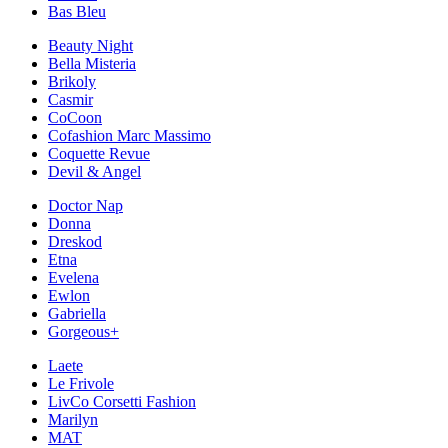
Bas Bleu
Beauty Night
Bella Misteria
Brikoly
Casmir
CoCoon
Cofashion Marc Massimo
Coquette Revue
Devil & Angel
Doctor Nap
Donna
Dreskod
Etna
Evelena
Ewlon
Gabriella
Gorgeous+
Laete
Le Frivole
LivCo Corsetti Fashion
Marilyn
MAT