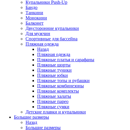
Купальники Push-Up
Бандо
Танкини
Монокини
Балконет
Двусторонние купальники
Для мужчин
Спортивные для бассейна
Пляжная одежда
Назад
Пляжная одежда
Пляжные платья и сарафаны
Пляжные шорты
Пляжные туники
Пляжные юбки
Пляжные топы и рубашки
Пляжные комбинезоны
Пляжные комплекты
Пляжные халаты
Пляжные парео
Пляжные сумки
Детские плавки и купальники
Большие размеры
Назад
Большие размеры