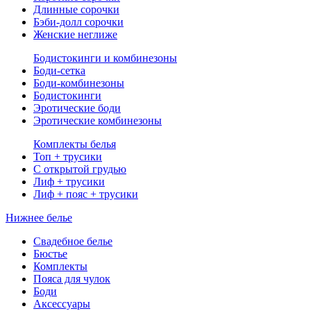
Длинные сорочки
Бэби-долл сорочки
Женские неглиже
Бодистокинги и комбинезоны
Боди-сетка
Боди-комбинезоны
Бодистокинги
Эротические боди
Эротические комбинезоны
Комплекты белья
Топ + трусики
С открытой грудью
Лиф + трусики
Лиф + пояс + трусики
Нижнее белье
Свадебное белье
Бюстье
Комплекты
Пояса для чулок
Боди
Аксессуары