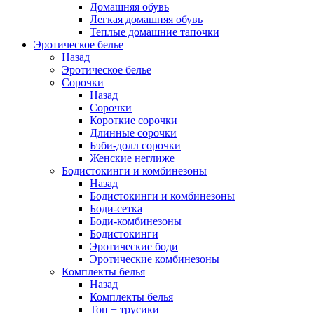
Домашняя обувь
Легкая домашняя обувь
Теплые домашние тапочки
Эротическое белье
Назад
Эротическое белье
Сорочки
Назад
Сорочки
Короткие сорочки
Длинные сорочки
Бэби-долл сорочки
Женские неглиже
Бодистокинги и комбинезоны
Назад
Бодистокинги и комбинезоны
Боди-сетка
Боди-комбинезоны
Бодистокинги
Эротические боди
Эротические комбинезоны
Комплекты белья
Назад
Комплекты белья
Топ + трусики