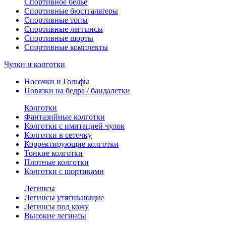
Спортивное белье
Спортивные бюстгальтеры
Спортивные топы
Спортивные леггинсы
Спортивные шорты
Спортивные комплекты
Чулки и колготки
Носочки и Гольфы
Повязки на бедра / бандалетки
Колготки
Фантазийные колготки
Колготки с имитацией чулок
Колготки в сеточку
Корректирующие колготки
Тонкие колготки
Плотные колготки
Колготки с шортиками
Легинсы
Легинсы утягивающие
Легинсы под кожу
Высокие легинсы