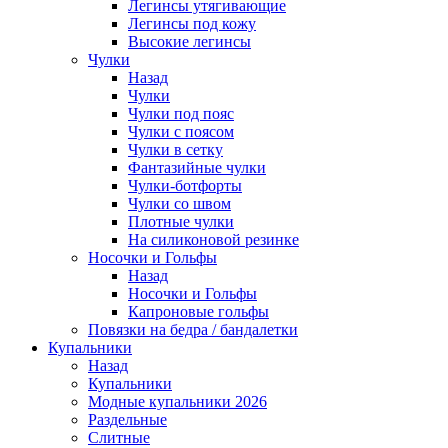
Легинсы утягивающие
Легинсы под кожу
Высокие легинсы
Чулки
Назад
Чулки
Чулки под пояс
Чулки с поясом
Чулки в сетку
Фантазийные чулки
Чулки-ботфорты
Чулки со швом
Плотные чулки
На силиконовой резинке
Носочки и Гольфы
Назад
Носочки и Гольфы
Капроновые гольфы
Повязки на бедра / бандалетки
Купальники
Назад
Купальники
Модные купальники 2026
Раздельные
Слитные