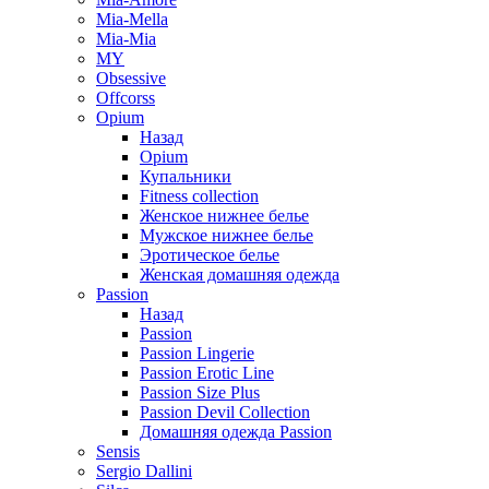
Mia-Mella
Mia-Mia
MY
Obsessive
Offcorss
Opium
Назад
Opium
Купальники
Fitness collection
Женское нижнее белье
Мужское нижнее белье
Эротическое белье
Женская домашняя одежда
Passion
Назад
Passion
Passion Lingerie
Passion Erotic Line
Passion Size Plus
Passion Devil Collection
Домашняя одежда Passion
Sensis
Sergio Dallini