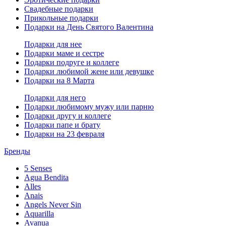
Свадебные подарки
Прикольные подарки
Подарки на День Святого Валентина
Подарки для нее
Подарки маме и сестре
Подарки подруге и коллеге
Подарки любимой жене или девушке
Подарки на 8 Марта
Подарки для него
Подарки любимому мужу или парню
Подарки другу и коллеге
Подарки папе и брату
Подарки на 23 февраля
Бренды
5 Senses
Agua Bendita
Alles
Anais
Angels Never Sin
Aquarilla
Avanua