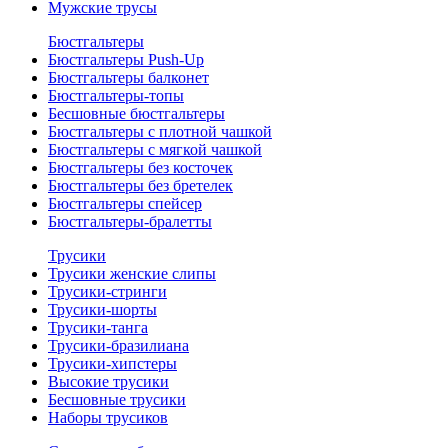
Мужские трусы
Бюстгальтеры
Бюстгальтеры Push-Up
Бюстгальтеры балконет
Бюстгальтеры-топы
Бесшовные бюстгальтеры
Бюстгальтеры с плотной чашкой
Бюстгальтеры с мягкой чашкой
Бюстгальтеры без косточек
Бюстгальтеры без бретелек
Бюстгальтеры спейсер
Бюстгальтеры-бралетты
Трусики
Трусики женские слипы
Трусики-стринги
Трусики-шорты
Трусики-танга
Трусики-бразилиана
Трусики-хипстеры
Высокие трусики
Бесшовные трусики
Наборы трусиков