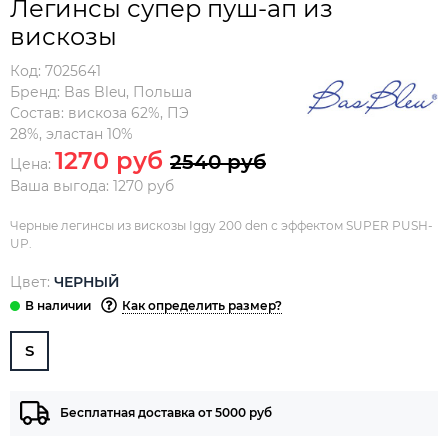
Легинсы супер пуш-ап из
вискозы
Код:
7025641
Бренд:
Bas Bleu
,
Польша
Состав:
вискоза 62%, ПЭ
28%, эластан 10%
1270 руб
2540 руб
Цена:
Ваша выгода: 1270 руб
Черные легинсы из вискозы Iggy 200 den с эффектом SUPER PUSH-
UP.
Цвет:
ЧЕРНЫЙ
Как определить размер?
S
Бесплатная доставка от 5000 руб