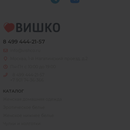
8 499 444-21-57
info@vishco.ru
Москва
, 1-й Нагатинский проезд, д.2
Пн-Пт с 10:00 до 19:00
8 499 444-21-57
+7 901 74-36-366
КАТАЛОГ
Женская домашняя одежда
Эротическое белье
Женское нижнее белье
Чулки и колготки