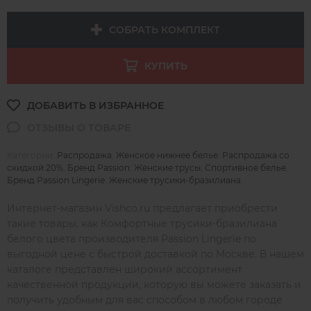
СОБРАТЬ КОМПЛЕКТ
КУПИТЬ
Категории:
Распродажа
,
Женское нижнее белье
,
Распродажа со
скидкой 20%
,
Бренд Passion
,
Женские трусы
,
Спортивное белье
,
Бренд Passion Lingerie
,
Женские трусики-бразилиана
Интернет-магазин Vishco.ru предлагает приобрести
такие товары, как Комфортные трусики-бразилиана
белого цвета производителя Passion Lingerie по
выгодной цене с быстрой доставкой по Москве. В нашем
каталоге представлен широкий ассортимент
качественной продукции, которую вы можете заказать и
получить удобным для вас способом в любом городе