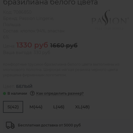
бразилиана белого цвета
Код:
7086850
Бренд:
Passion Lingerie
,
Польша
Состав:
хлопок 94%, эластан
6%
1330 руб
1660 руб
Цена:
Ваша выгода: 330 руб
Комфортные трусики-бразилиана белого цвета выполнены из
хлопкового полотна. Широкая мягкая резинка черного цвета
украшена фирменным логотипом.
Цвет:
БЕЛЫЙ
Как определить размер?
S(42)
M(44)
L(46)
XL(48)
Бесплатная доставка от 5000 руб