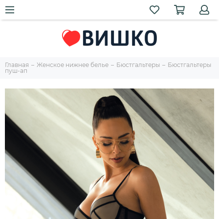
Главная
Женское нижнее белье
Бюстгальтеры
Бюстгальтеры
пуш-ап