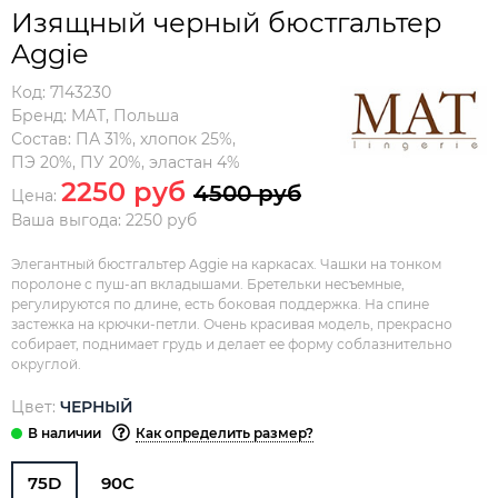
Изящный черный бюстгальтер
Aggie
Код:
7143230
Бренд:
MAT
,
Польша
Состав:
ПА 31%, хлопок 25%,
ПЭ 20%, ПУ 20%, эластан 4%
2250 руб
4500 руб
Цена:
Ваша выгода: 2250 руб
Элегантный бюстгальтер Aggie на каркасах. Чашки на тонком
поролоне с пуш-ап вкладышами. Бретельки несъемные,
регулируются по длине, есть боковая поддержка. На спине
застежка на крючки-петли. Очень красивая модель, прекрасно
собирает, поднимает грудь и делает ее форму соблазнительно
округлой.
Цвет:
ЧЕРНЫЙ
Как определить размер?
75D
90C