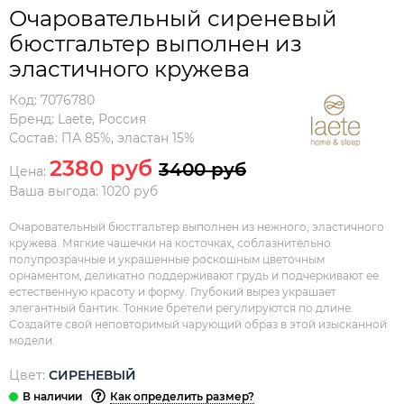
Очаровательный сиреневый
бюстгальтер выполнен из
эластичного кружева
Код:
7076780
Бренд:
Laete
,
Россия
Состав:
ПА 85%, эластан 15%
2380 руб
3400 руб
Цена:
Ваша выгода: 1020 руб
Очаровательный бюстгальтер выполнен из нежного, эластичного
кружева. Мягкие чашечки на косточках, соблазнительно
полупрозрачные и украшенные роскошным цветочным
орнаментом, деликатно поддерживают грудь и подчеркивают ее
естественную красоту и форму. Глубокий вырез украшает
элегантный бантик. Тонкие бретели регулируются по длине.
Создайте свой неповторимый чарующий образ в этой изысканной
модели.
Цвет:
СИРЕНЕВЫЙ
Как определить размер?