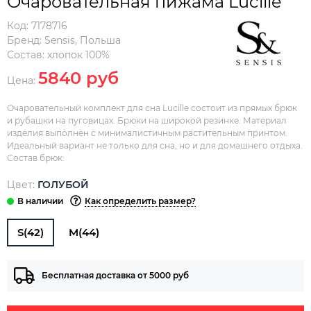
Очаровательная пижама Lucille
Код:
7178716
Бренд:
Sensis
,
Польша
Состав:
хлопок 100%
5840 руб
Цена:
Очаровательный комплект для сна Lucille состоит из прямых брюк
и рубашки на пуговицах. Брюки на широкой резинке. Материал
изделия выполнен с минималистичным растительным принтом.
Идеальный вариант не только для сна, но и для домашнего отдыха.
Состав брюк:
Цвет:
ГОЛУБОЙ
Как определить размер?
S(42)
M(44)
Бесплатная доставка от 5000 руб