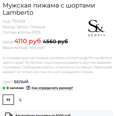
Мужская пижама с шортами
Lamberto
Код:
7151459
Бренд:
Sensis
,
Польша
Состав:
хлопок 100%
4110 руб
4560 руб
Цена:
Ваша выгода: 450 руб
Хлопковая мужская пижама Lamberto состоит из футболки белого
цвета и шорт. Футболка с короткими рукавами и круглым вырезом
горловины. Свободные шорты с планкой на пуговицах. Идеальный
вариант не только для сна, но и для домашнего отдыха.
Цвет:
БЕЛЫЙ
Как определить размер?
M
L
Бесплатная доставка от 5000 руб