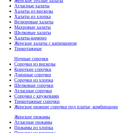
Женские теплые халаты
Атласные халаты
Халаты из вискозы
Халаты из хлопка
Велюровые халаты
Махровые халаты
Шелковые халаты
Халаты-кимоно
Женские халаты с капюшоном
Трикотажные
Ночные сорочки
Сорочки из вискозы
Короткие сорочки
Длинные сорочки
Сорочки из хлопка
Шелковые сорочки
Атласные сорочки
Сорочки с кружевами
Трикотажные сорочки
Женские нижние сорочки под платье, комбинации
Женские пижамы
Атласные пижамы
Пижамы из хлопка
Пижамы из вискозы