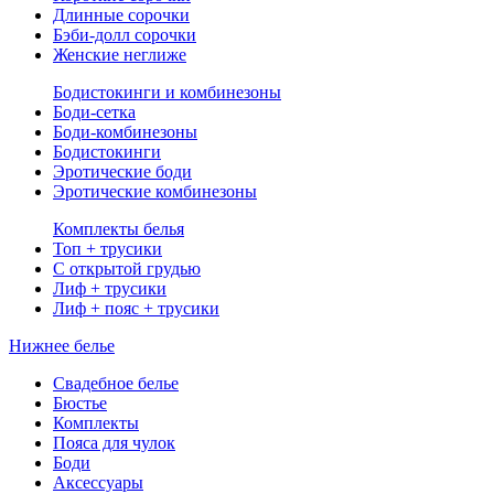
Длинные сорочки
Бэби-долл сорочки
Женские неглиже
Бодистокинги и комбинезоны
Боди-сетка
Боди-комбинезоны
Бодистокинги
Эротические боди
Эротические комбинезоны
Комплекты белья
Топ + трусики
С открытой грудью
Лиф + трусики
Лиф + пояс + трусики
Нижнее белье
Свадебное белье
Бюстье
Комплекты
Пояса для чулок
Боди
Аксессуары