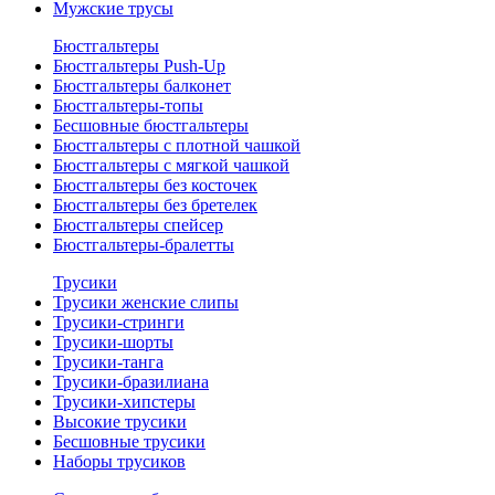
Мужские трусы
Бюстгальтеры
Бюстгальтеры Push-Up
Бюстгальтеры балконет
Бюстгальтеры-топы
Бесшовные бюстгальтеры
Бюстгальтеры с плотной чашкой
Бюстгальтеры с мягкой чашкой
Бюстгальтеры без косточек
Бюстгальтеры без бретелек
Бюстгальтеры спейсер
Бюстгальтеры-бралетты
Трусики
Трусики женские слипы
Трусики-стринги
Трусики-шорты
Трусики-танга
Трусики-бразилиана
Трусики-хипстеры
Высокие трусики
Бесшовные трусики
Наборы трусиков