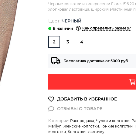
Черные колготки из микросетки Flores 516 2
хлопковая ластовица, широкий эластичный п
Цвет:
ЧЕРНЫЙ
Как определить размер?
2
3
4
Бесплатная доставка от 5000 руб
Категории:
Распродажа
,
Чулки и колготки
,
Ра
Marilyn
,
Женские колготки
,
Тонкие колготки
,
колготки
,
Колготки в сеточку