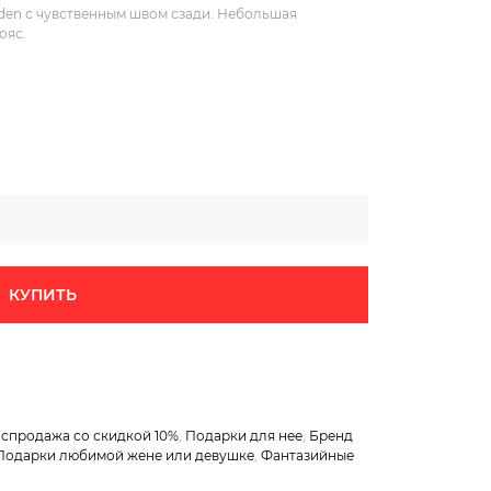
0 den с чувственным швом сзади. Небольшая
ояс.
КУПИТЬ
спродажа со скидкой 10%
,
Подарки для нее
,
Бренд
Подарки любимой жене или девушке
,
Фантазийные