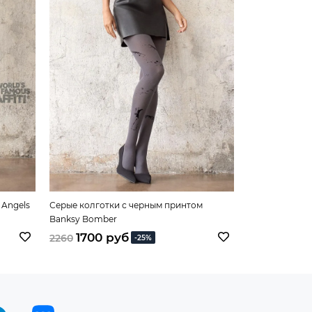
 Angels
Серые колготки с черным принтом
Колготки с аб
Banksy Bomber
1700 руб
2260 руб
2260
-25%