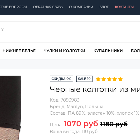
СТЫЕ ВОПРОСЫ
ОБРАТНАЯ СВЯЗЬ
О КОМПАНИИ
БЛОГ
КОНТАКТЫ
НИЖНЕЕ БЕЛЬЕ
ЧУЛКИ И КОЛГОТКИ
КУПАЛЬНИКИ
БОЛ
СКИДКА 9%
SALE 10
Черные колготки из ми
Код:
7093983
Бренд:
Marilyn
,
Польша
Состав:
ПА 89%, эластан 10%, хлопок 1%
1070 руб
1180 руб
Цена:
Ваша выгода: 110 руб