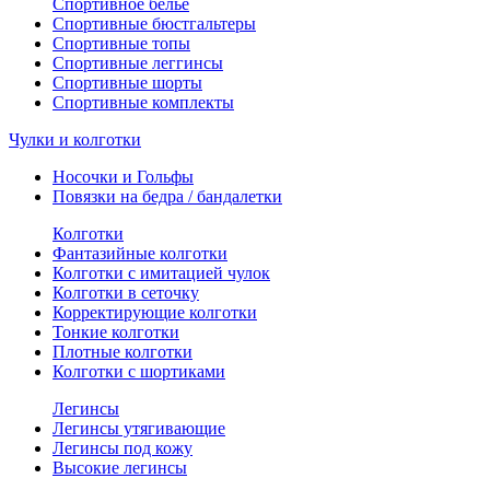
Спортивное белье
Спортивные бюстгальтеры
Спортивные топы
Спортивные леггинсы
Спортивные шорты
Спортивные комплекты
Чулки и колготки
Носочки и Гольфы
Повязки на бедра / бандалетки
Колготки
Фантазийные колготки
Колготки с имитацией чулок
Колготки в сеточку
Корректирующие колготки
Тонкие колготки
Плотные колготки
Колготки с шортиками
Легинсы
Легинсы утягивающие
Легинсы под кожу
Высокие легинсы