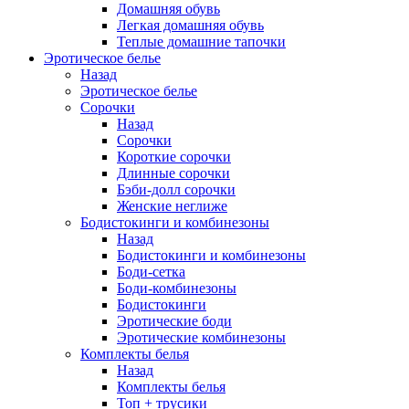
Домашняя обувь
Легкая домашняя обувь
Теплые домашние тапочки
Эротическое белье
Назад
Эротическое белье
Сорочки
Назад
Сорочки
Короткие сорочки
Длинные сорочки
Бэби-долл сорочки
Женские неглиже
Бодистокинги и комбинезоны
Назад
Бодистокинги и комбинезоны
Боди-сетка
Боди-комбинезоны
Бодистокинги
Эротические боди
Эротические комбинезоны
Комплекты белья
Назад
Комплекты белья
Топ + трусики