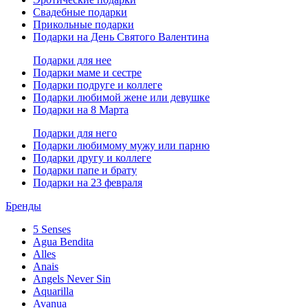
Свадебные подарки
Прикольные подарки
Подарки на День Святого Валентина
Подарки для нее
Подарки маме и сестре
Подарки подруге и коллеге
Подарки любимой жене или девушке
Подарки на 8 Марта
Подарки для него
Подарки любимому мужу или парню
Подарки другу и коллеге
Подарки папе и брату
Подарки на 23 февраля
Бренды
5 Senses
Agua Bendita
Alles
Anais
Angels Never Sin
Aquarilla
Avanua