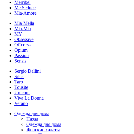
Merribel
Me Seduce
Mia-Amore
Mia-Mella
Mia-Mia
MY
Obsessive
Offcorss
Opium
Passion
Sensis
Sergio Dallini
Silca
Taro
Tousite
Uniconf
Viva La Donna
Verano
Одежда для дома
Назад
Одежда для дома
Женские халаты