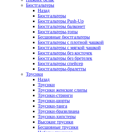
Бюстгальтеры
Назад
Бюстгальтеры
Бюстгальтеры Push-Up
Бюстгальтеры балконет
Бюстгальтеры-топы
Бесшовные бюстгальтеры
Бюстгальтеры с плотной чашкой
Бюстгальтеры с мягкой чашкой
Бюстгальтеры без косточек
Бюстгальтеры без бретелек
Бюстгальтеры спейсер
Бюстгальтеры-бралетты
Трусики
Назад
Трусики
Трусики женские слипы
Трусики-стринги
Трусики-шорты
Трусики-танга
Трусики-бразилиана
Трусики-хипстеры
Высокие трусики
Бесшовные трусики