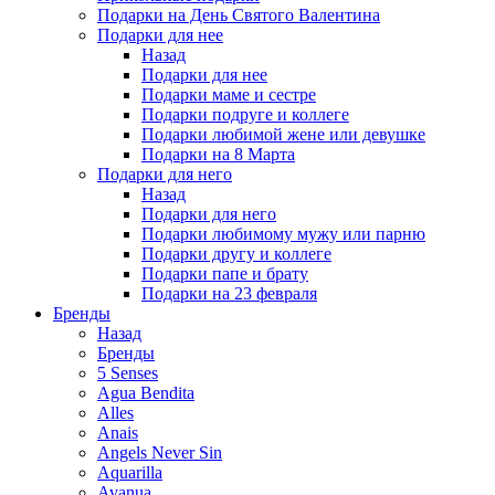
Подарки на День Святого Валентина
Подарки для нее
Назад
Подарки для нее
Подарки маме и сестре
Подарки подруге и коллеге
Подарки любимой жене или девушке
Подарки на 8 Марта
Подарки для него
Назад
Подарки для него
Подарки любимому мужу или парню
Подарки другу и коллеге
Подарки папе и брату
Подарки на 23 февраля
Бренды
Назад
Бренды
5 Senses
Agua Bendita
Alles
Anais
Angels Never Sin
Aquarilla
Avanua