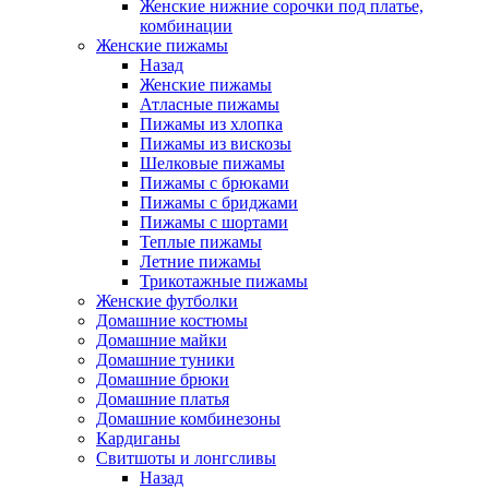
Женские нижние сорочки под платье,
комбинации
Женские пижамы
Назад
Женские пижамы
Атласные пижамы
Пижамы из хлопка
Пижамы из вискозы
Шелковые пижамы
Пижамы с брюками
Пижамы с бриджами
Пижамы с шортами
Теплые пижамы
Летние пижамы
Трикотажные пижамы
Женские футболки
Домашние костюмы
Домашние майки
Домашние туники
Домашние брюки
Домашние платья
Домашние комбинезоны
Кардиганы
Свитшоты и лонгсливы
Назад