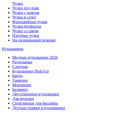
Чулки
Чулки под пояс
Чулки с поясом
Чулки в сетку
Фантазийные чулки
Чулки-ботфорты
Чулки со швом
Плотные чулки
На силиконовой резинке
Купальники
Модные купальники 2026
Раздельные
Слитные
Купальники Push-Up
Бандо
Танкини
Монокини
Балконет
Двусторонние купальники
Для мужчин
Спортивные для бассейна
Детские плавки и купальники