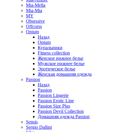
Mia-Mella
Mia-Mia
MY
Obsessive
Offcorss
Opium
Назад
Opium
Купальники
Fitness collection
Женское нижнее белье
Мужское нижнее белье
Эротическое белье
Женская домашняя одежда
Passion
Назад
Passion
Passion Lingerie
Passion Erotic Line
Passion Size Plus
Passion Devil Collection
Домашняя одежда Passion
Sensis
Sergio Dallini