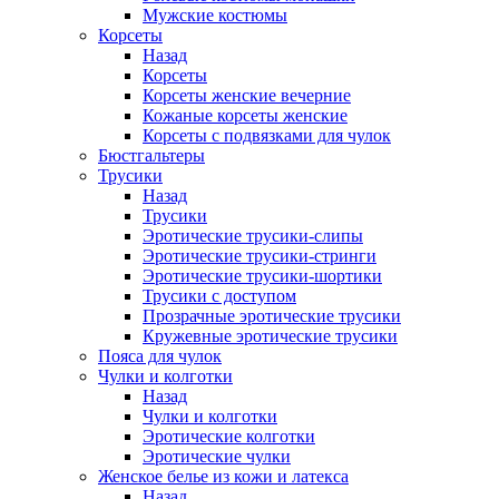
Мужские костюмы
Корсеты
Назад
Корсеты
Корсеты женские вечерние
Кожаные корсеты женские
Корсеты с подвязками для чулок
Бюстгальтеры
Трусики
Назад
Трусики
Эротические трусики-слипы
Эротические трусики-стринги
Эротические трусики-шортики
Трусики с доступом
Прозрачные эротические трусики
Кружевные эротические трусики
Пояса для чулок
Чулки и колготки
Назад
Чулки и колготки
Эротические колготки
Эротические чулки
Женское белье из кожи и латекса
Назад