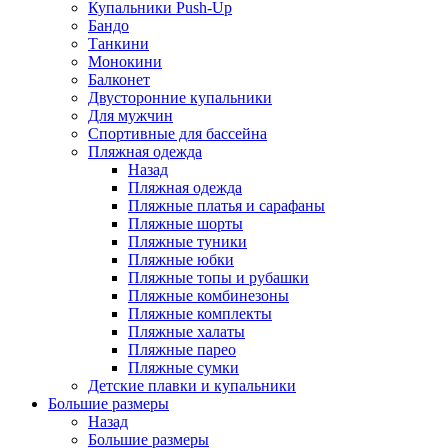
Купальники Push-Up
Бандо
Танкини
Монокини
Балконет
Двусторонние купальники
Для мужчин
Спортивные для бассейна
Пляжная одежда
Назад
Пляжная одежда
Пляжные платья и сарафаны
Пляжные шорты
Пляжные туники
Пляжные юбки
Пляжные топы и рубашки
Пляжные комбинезоны
Пляжные комплекты
Пляжные халаты
Пляжные парео
Пляжные сумки
Детские плавки и купальники
Большие размеры
Назад
Большие размеры