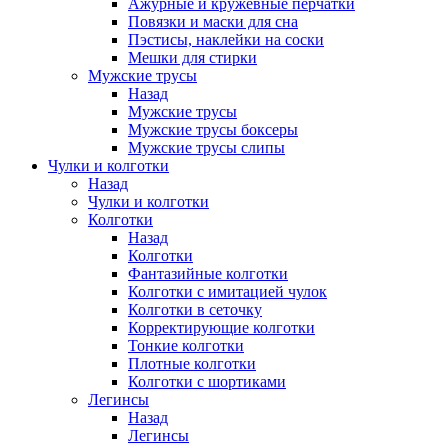
Ажурные и кружевные перчатки
Повязки и маски для сна
Пэстисы, наклейки на соски
Мешки для стирки
Мужские трусы
Назад
Мужские трусы
Мужские трусы боксеры
Мужские трусы слипы
Чулки и колготки
Назад
Чулки и колготки
Колготки
Назад
Колготки
Фантазийные колготки
Колготки с имитацией чулок
Колготки в сеточку
Корректирующие колготки
Тонкие колготки
Плотные колготки
Колготки с шортиками
Легинсы
Назад
Легинсы