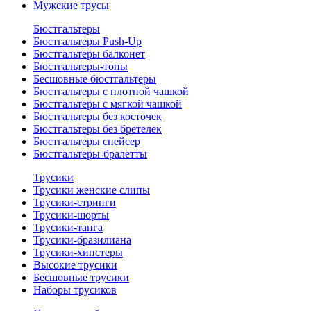
Мужские трусы
Бюстгальтеры
Бюстгальтеры Push-Up
Бюстгальтеры балконет
Бюстгальтеры-топы
Бесшовные бюстгальтеры
Бюстгальтеры с плотной чашкой
Бюстгальтеры с мягкой чашкой
Бюстгальтеры без косточек
Бюстгальтеры без бретелек
Бюстгальтеры спейсер
Бюстгальтеры-бралетты
Трусики
Трусики женские слипы
Трусики-стринги
Трусики-шорты
Трусики-танга
Трусики-бразилиана
Трусики-хипстеры
Высокие трусики
Бесшовные трусики
Наборы трусиков