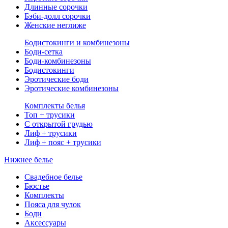
Длинные сорочки
Бэби-долл сорочки
Женские неглиже
Бодистокинги и комбинезоны
Боди-сетка
Боди-комбинезоны
Бодистокинги
Эротические боди
Эротические комбинезоны
Комплекты белья
Топ + трусики
С открытой грудью
Лиф + трусики
Лиф + пояс + трусики
Нижнее белье
Свадебное белье
Бюстье
Комплекты
Пояса для чулок
Боди
Аксессуары