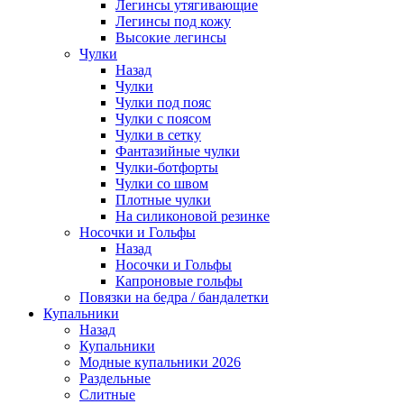
Легинсы утягивающие
Легинсы под кожу
Высокие легинсы
Чулки
Назад
Чулки
Чулки под пояс
Чулки с поясом
Чулки в сетку
Фантазийные чулки
Чулки-ботфорты
Чулки со швом
Плотные чулки
На силиконовой резинке
Носочки и Гольфы
Назад
Носочки и Гольфы
Капроновые гольфы
Повязки на бедра / бандалетки
Купальники
Назад
Купальники
Модные купальники 2026
Раздельные
Слитные