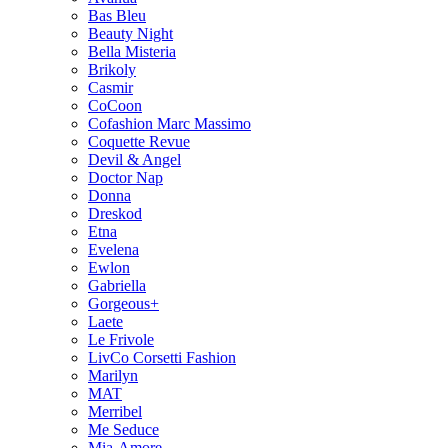
Bas Bleu
Beauty Night
Bella Misteria
Brikoly
Casmir
CoCoon
Cofashion Marc Massimo
Coquette Revue
Devil & Angel
Doctor Nap
Donna
Dreskod
Etna
Evelena
Ewlon
Gabriella
Gorgeous+
Laete
Le Frivole
LivCo Corsetti Fashion
Marilyn
MAT
Merribel
Me Seduce
Mia-Amore