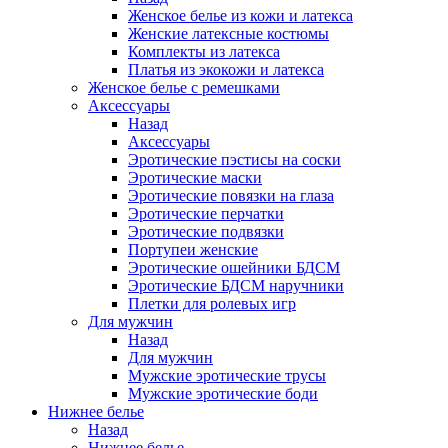
Женское белье из кожи и латекса
Женские латексные костюмы
Комплекты из латекса
Платья из экокожи и латекса
Женское белье с ремешками
Аксессуары
Назад
Аксессуары
Эротические пэстисы на соски
Эротические маски
Эротические повязки на глаза
Эротические перчатки
Эротические подвязки
Портупеи женские
Эротические ошейники БДСМ
Эротические БДСМ наручники
Плетки для ролевых игр
Для мужчин
Назад
Для мужчин
Мужские эротические трусы
Мужские эротические боди
Нижнее белье
Назад
Нижнее белье