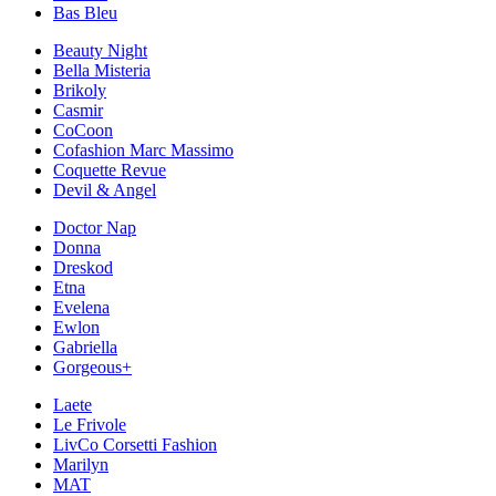
Bas Bleu
Beauty Night
Bella Misteria
Brikoly
Casmir
CoCoon
Cofashion Marc Massimo
Coquette Revue
Devil & Angel
Doctor Nap
Donna
Dreskod
Etna
Evelena
Ewlon
Gabriella
Gorgeous+
Laete
Le Frivole
LivCo Corsetti Fashion
Marilyn
MAT