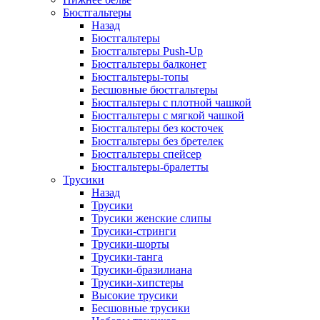
Бюстгальтеры
Назад
Бюстгальтеры
Бюстгальтеры Push-Up
Бюстгальтеры балконет
Бюстгальтеры-топы
Бесшовные бюстгальтеры
Бюстгальтеры с плотной чашкой
Бюстгальтеры с мягкой чашкой
Бюстгальтеры без косточек
Бюстгальтеры без бретелек
Бюстгальтеры спейсер
Бюстгальтеры-бралетты
Трусики
Назад
Трусики
Трусики женские слипы
Трусики-стринги
Трусики-шорты
Трусики-танга
Трусики-бразилиана
Трусики-хипстеры
Высокие трусики
Бесшовные трусики