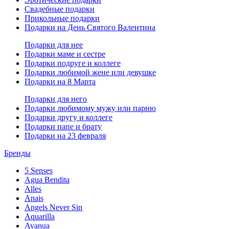
Свадебные подарки
Прикольные подарки
Подарки на День Святого Валентина
Подарки для нее
Подарки маме и сестре
Подарки подруге и коллеге
Подарки любимой жене или девушке
Подарки на 8 Марта
Подарки для него
Подарки любимому мужу или парню
Подарки другу и коллеге
Подарки папе и брату
Подарки на 23 февраля
Бренды
5 Senses
Agua Bendita
Alles
Anais
Angels Never Sin
Aquarilla
Avanua