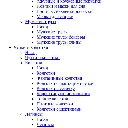
Ажурные и кружевные перчатки
Повязки и маски для сна
Пэстисы, наклейки на соски
Мешки для стирки
Мужские трусы
Назад
Мужские трусы
Мужские трусы боксеры
Мужские трусы слипы
Чулки и колготки
Назад
Чулки и колготки
Колготки
Назад
Колготки
Фантазийные колготки
Колготки с имитацией чулок
Колготки в сеточку
Корректирующие колготки
Тонкие колготки
Плотные колготки
Колготки с шортиками
Легинсы
Назад
Легинсы