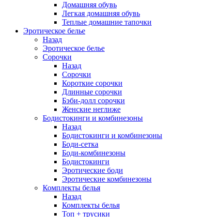
Домашняя обувь
Легкая домашняя обувь
Теплые домашние тапочки
Эротическое белье
Назад
Эротическое белье
Сорочки
Назад
Сорочки
Короткие сорочки
Длинные сорочки
Бэби-долл сорочки
Женские неглиже
Бодистокинги и комбинезоны
Назад
Бодистокинги и комбинезоны
Боди-сетка
Боди-комбинезоны
Бодистокинги
Эротические боди
Эротические комбинезоны
Комплекты белья
Назад
Комплекты белья
Топ + трусики