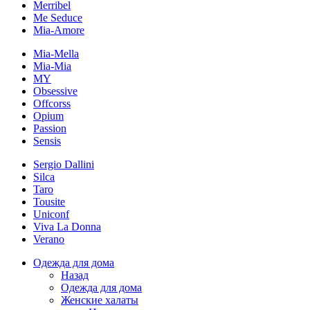
Merribel
Me Seduce
Mia-Amore
Mia-Mella
Mia-Mia
MY
Obsessive
Offcorss
Opium
Passion
Sensis
Sergio Dallini
Silca
Taro
Tousite
Uniconf
Viva La Donna
Verano
Одежда для дома
Назад
Одежда для дома
Женские халаты