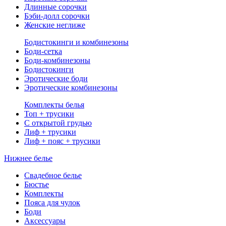
Длинные сорочки
Бэби-долл сорочки
Женские неглиже
Бодистокинги и комбинезоны
Боди-сетка
Боди-комбинезоны
Бодистокинги
Эротические боди
Эротические комбинезоны
Комплекты белья
Топ + трусики
С открытой грудью
Лиф + трусики
Лиф + пояс + трусики
Нижнее белье
Свадебное белье
Бюстье
Комплекты
Пояса для чулок
Боди
Аксессуары