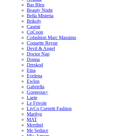
Bas Bleu
Beauty Night
Bella Misteria
Brikoly
Casmir
CoCoon
Cofashion Marc Massimo
Coquette Revue
Devil & Angel
Doctor Nap
Donna
Dreskod
Etna
Evelena
Ewlon
Gabriella
Gorgeous+
Laete
Le Frivole
LivCo Corsetti Fashion
Marilyn
MAT
Merribel
Me Seduce
Mia-Amore