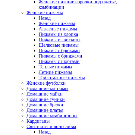
Женские нижние сорочки под платье,
комбинации
Женские пижамы
Назад
Женские пижамы
Атласные пижамы
Пижамы из хлопка
Пижамы из вискозы
Шелковые пижамы
Пижамы с брюками
Пижамы с бриджами
Пижамы с шортами
Теплые пижамы
Летние пижамы
Трикотажные пижамы
Женские футболки
Домашние костюмы
Домашние майки
Домашние туники
Домашние брюки
Домашние платья
Домашние комбинезоны
Кардиганы
Свитшоты и лонгсливы
Назад