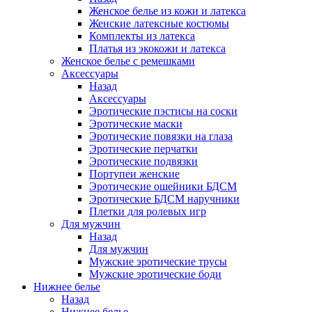
Женское белье из кожи и латекса
Женские латексные костюмы
Комплекты из латекса
Платья из экокожи и латекса
Женское белье с ремешками
Аксессуары
Назад
Аксессуары
Эротические пэстисы на соски
Эротические маски
Эротические повязки на глаза
Эротические перчатки
Эротические подвязки
Портупеи женские
Эротические ошейники БДСМ
Эротические БДСМ наручники
Плетки для ролевых игр
Для мужчин
Назад
Для мужчин
Мужские эротические трусы
Мужские эротические боди
Нижнее белье
Назад
Нижнее белье