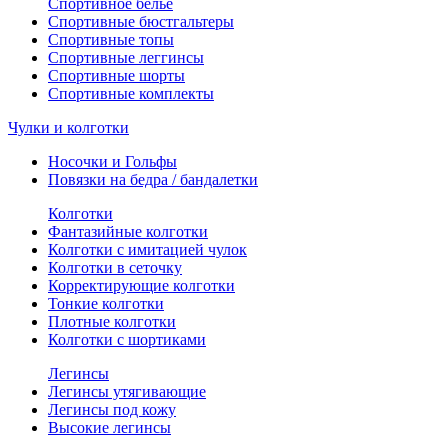
Спортивное белье
Спортивные бюстгальтеры
Спортивные топы
Спортивные леггинсы
Спортивные шорты
Спортивные комплекты
Чулки и колготки
Носочки и Гольфы
Повязки на бедра / бандалетки
Колготки
Фантазийные колготки
Колготки с имитацией чулок
Колготки в сеточку
Корректирующие колготки
Тонкие колготки
Плотные колготки
Колготки с шортиками
Легинсы
Легинсы утягивающие
Легинсы под кожу
Высокие легинсы