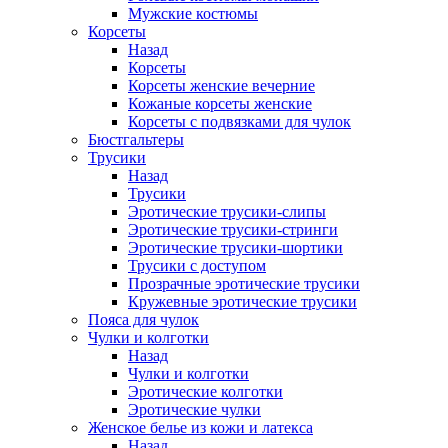
Мужские костюмы
Корсеты
Назад
Корсеты
Корсеты женские вечерние
Кожаные корсеты женские
Корсеты с подвязками для чулок
Бюстгальтеры
Трусики
Назад
Трусики
Эротические трусики-слипы
Эротические трусики-стринги
Эротические трусики-шортики
Трусики с доступом
Прозрачные эротические трусики
Кружевные эротические трусики
Пояса для чулок
Чулки и колготки
Назад
Чулки и колготки
Эротические колготки
Эротические чулки
Женское белье из кожи и латекса
Назад