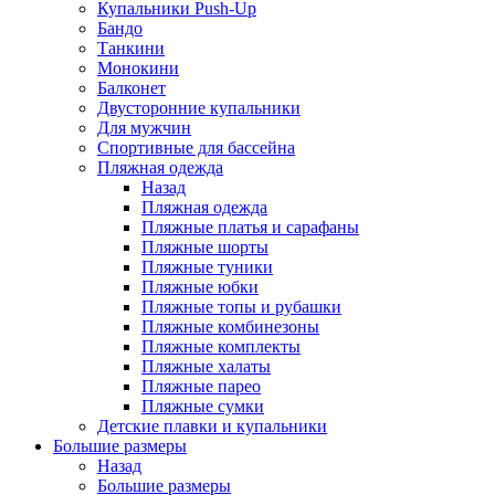
Купальники Push-Up
Бандо
Танкини
Монокини
Балконет
Двусторонние купальники
Для мужчин
Спортивные для бассейна
Пляжная одежда
Назад
Пляжная одежда
Пляжные платья и сарафаны
Пляжные шорты
Пляжные туники
Пляжные юбки
Пляжные топы и рубашки
Пляжные комбинезоны
Пляжные комплекты
Пляжные халаты
Пляжные парео
Пляжные сумки
Детские плавки и купальники
Большие размеры
Назад
Большие размеры