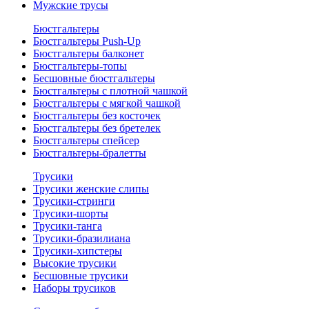
Мужские трусы
Бюстгальтеры
Бюстгальтеры Push-Up
Бюстгальтеры балконет
Бюстгальтеры-топы
Бесшовные бюстгальтеры
Бюстгальтеры с плотной чашкой
Бюстгальтеры с мягкой чашкой
Бюстгальтеры без косточек
Бюстгальтеры без бретелек
Бюстгальтеры спейсер
Бюстгальтеры-бралетты
Трусики
Трусики женские слипы
Трусики-стринги
Трусики-шорты
Трусики-танга
Трусики-бразилиана
Трусики-хипстеры
Высокие трусики
Бесшовные трусики
Наборы трусиков