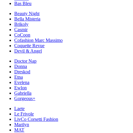
Bas Bleu
Beauty Night
Bella Misteria
Brikoly
Casmir
CoCoon
Cofashion Marc Massimo
Coquette Revue
Devil & Angel
Doctor Nap
Donna
Dreskod
Etna
Evelena
Ewlon
Gabriella
Gorgeous+
Laete
Le Frivole
LivCo Corsetti Fashion
Marilyn
MAT