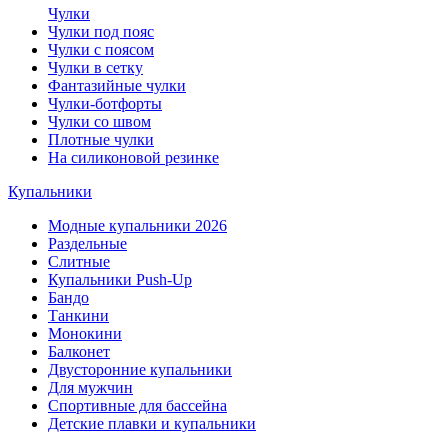
Чулки
Чулки под пояс
Чулки с поясом
Чулки в сетку
Фантазийные чулки
Чулки-ботфорты
Чулки со швом
Плотные чулки
На силиконовой резинке
Купальники
Модные купальники 2026
Раздельные
Слитные
Купальники Push-Up
Бандо
Танкини
Монокини
Балконет
Двусторонние купальники
Для мужчин
Спортивные для бассейна
Детские плавки и купальники