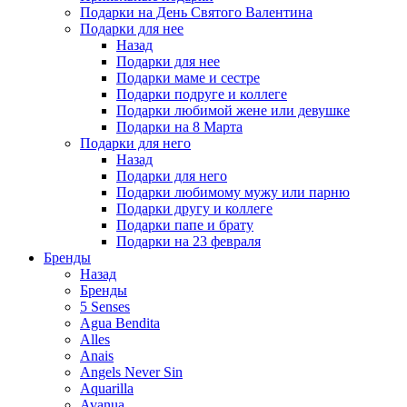
Подарки на День Святого Валентина
Подарки для нее
Назад
Подарки для нее
Подарки маме и сестре
Подарки подруге и коллеге
Подарки любимой жене или девушке
Подарки на 8 Марта
Подарки для него
Назад
Подарки для него
Подарки любимому мужу или парню
Подарки другу и коллеге
Подарки папе и брату
Подарки на 23 февраля
Бренды
Назад
Бренды
5 Senses
Agua Bendita
Alles
Anais
Angels Never Sin
Aquarilla
Avanua