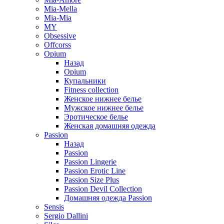
Mia-Mella
Mia-Mia
MY
Obsessive
Offcorss
Opium
Назад
Opium
Купальники
Fitness collection
Женское нижнее белье
Мужское нижнее белье
Эротическое белье
Женская домашняя одежда
Passion
Назад
Passion
Passion Lingerie
Passion Erotic Line
Passion Size Plus
Passion Devil Collection
Домашняя одежда Passion
Sensis
Sergio Dallini