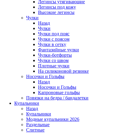
Легинсы утягивающие
Легинсы под кожу
Высокие легинсы
Чулки
Назад
Чулки
Чулки под пояс
Чулки с поясом
Чулки в сетку
Фантазийные чулки
Чулки-ботфорты
Чулки со швом
Плотные чулки
На силиконовой резинке
Носочки и Гольфы
Назад
Носочки и Гольфы
Капроновые гольфы
Повязки на бедра / бандалетки
Купальники
Назад
Купальники
Модные купальники 2026
Раздельные
Слитные