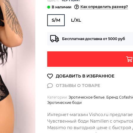
Как определить размер?
S/M
L/XL
Бесплатная доставка от 5000 руб
Категории:
Эротическое белье
,
Бренд Cofash
Эротические боди
Интернет-магазин Vishco.ru предлагае
Чувственный боди Namillen с открыто
Massimo по выгодной цене с быстрой 