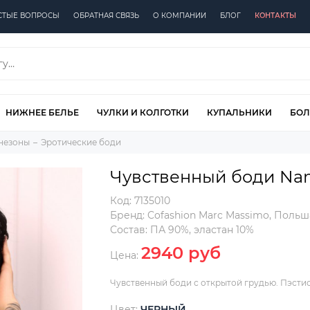
СТЫЕ ВОПРОСЫ
ОБРАТНАЯ СВЯЗЬ
О КОМПАНИИ
БЛОГ
КОНТАКТЫ
НИЖНЕЕ БЕЛЬЕ
ЧУЛКИ И КОЛГОТКИ
КУПАЛЬНИКИ
БОЛ
инезоны
Эротические боди
Чувственный боди Nam
Код:
7135010
Бренд:
Cofashion Marc Massimo
,
Польш
Состав:
ПА 90%, эластан 10%
2940 руб
Цена:
Чувственный боди с открытой грудью. Пэстис
Цвет:
ЧЕРНЫЙ