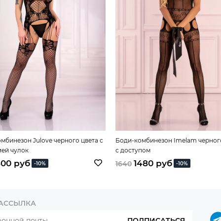
мбинезон Julove черного цвета с
Боди-комбинезон Imelam черног
ей чулок
с доступом
500 руб
1480 руб
1640
-10%
-10%
РАССЫЛКА
ПОДПИСАТЬСЯ