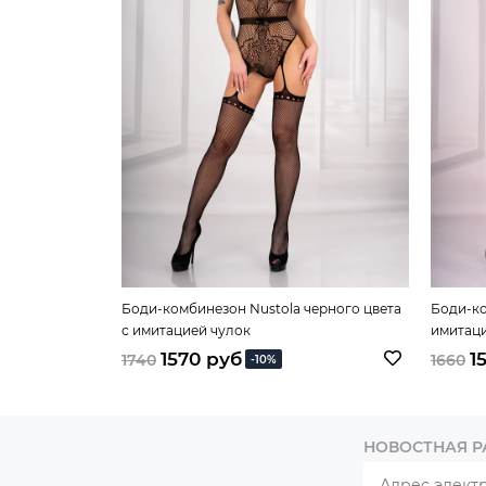
Боди-комбинезон Nustola черного цвета
Боди-ко
с имитацией чулок
имитаци
1570 руб
1
1740
1660
-10%
НОВОСТНАЯ 