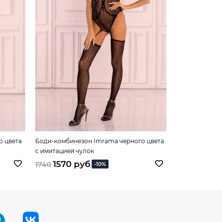
о цвета
Боди-комбинезон Imrama черного цвета
Боди-комбинез
с имитацией чулок
имитацией чу
1570 руб
1480 
1740
1640
-10%