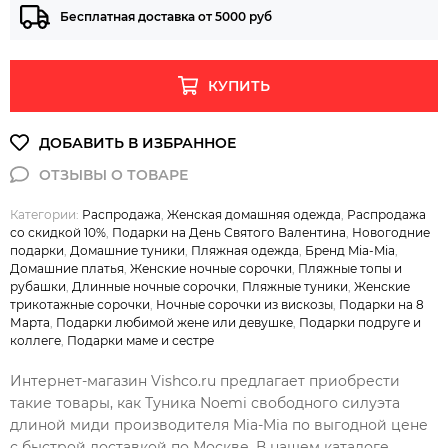
Бесплатная доставка от 5000 руб
КУПИТЬ
Категории:
Распродажа
,
Женская домашняя одежда
,
Распродажа
со скидкой 10%
,
Подарки на День Святого Валентина
,
Новогодние
подарки
,
Домашние туники
,
Пляжная одежда
,
Бренд Mia-Mia
,
Домашние платья
,
Женские ночные сорочки
,
Пляжные топы и
рубашки
,
Длинные ночные сорочки
,
Пляжные туники
,
Женские
трикотажные сорочки
,
Ночные сорочки из вискозы
,
Подарки на 8
Марта
,
Подарки любимой жене или девушке
,
Подарки подруге и
коллеге
,
Подарки маме и сестре
Интернет-магазин Vishco.ru предлагает приобрести
такие товары, как Туника Noemi свободного силуэта
длиной миди производителя Mia-Mia по выгодной цене
с быстрой доставкой по Москве. В нашем каталоге