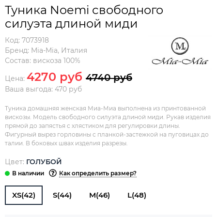
Туника Noemi свободного
силуэта длиной миди
Код:
7073918
Бренд:
Mia-Mia
,
Италия
Состав:
вискоза 100%
4270 руб
4740 руб
Цена:
Ваша выгода: 470 руб
Туника домашняя женская Миа-Миа выполнена из принтованной
вискозы. Модель свободного силуэта длиной миди. Рукав изделия
прямой до запястья с хлястиком для регулировки длины.
Фигурный вырез горловины с планкой-застежкой на пуговицах до
талии. В боковых швах изделия разрезы.
Цвет:
ГОЛУБОЙ
Как определить размер?
XS(42)
S(44)
M(46)
L(48)