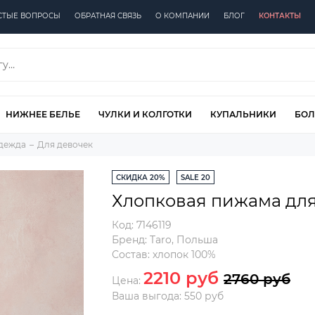
СТЫЕ ВОПРОСЫ
ОБРАТНАЯ СВЯЗЬ
О КОМПАНИИ
БЛОГ
КОНТАКТЫ
НИЖНЕЕ БЕЛЬЕ
ЧУЛКИ И КОЛГОТКИ
КУПАЛЬНИКИ
БОЛ
одежда
Для девочек
СКИДКА 20%
SALE 20
Хлопковая пижама для
Код:
7146119
Бренд:
Taro
,
Польша
Состав:
хлопок 100%
2210 руб
2760 руб
Цена:
Ваша выгода: 550 руб