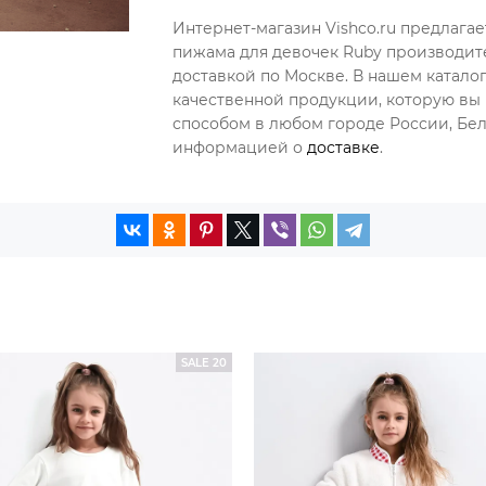
Интернет-магазин Vishco.ru предлагае
пижама для девочек Ruby производите
доставкой по Москве. В нашем катал
качественной продукции, которую вы 
способом в любом городе России, Бела
информацией о
доставке
.
SALE 20