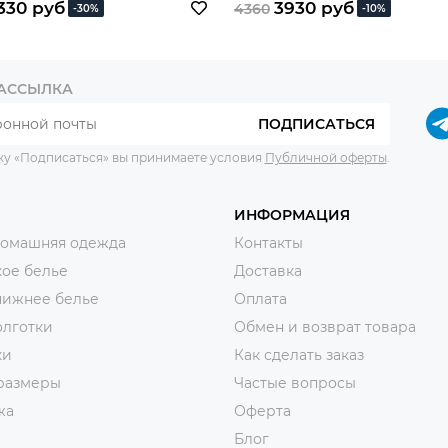
330 руб
3930 руб
4360
-30%
-10%
РАССЫЛКА
ПОДПИСАТЬСЯ
ку «Подписаться» вы принимаете условия
Публичной оферты
.
ИНФОРМАЦИЯ
домашняя одежда
Контакты
ое белье
Доставка
нижнее белье
Оплата
олготки
Обмен и возврат товара
ки
Как сделать заказ
размеры
Частые вопросы
жа
Оферта
Блог