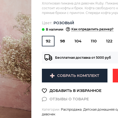
Хлопковая пижама для девочек Ruby. Пижама
состоит из кофты и брюк. Кофта свободного 
прямые брюки с принтом. Спереди кофта укр
Цвет:
РОЗОВЫЙ
Как определить размер?
92
98
104
110
122
Бесплатная доставка от 5000 руб
СОБРАТЬ КОМПЛЕКТ
Категории:
Распродажа
,
Детская домашняя 
девочек