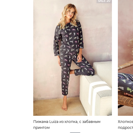
SALE 20
Пижама Luiza из хлопка, с забавным
Хлопков
принтом
подрос