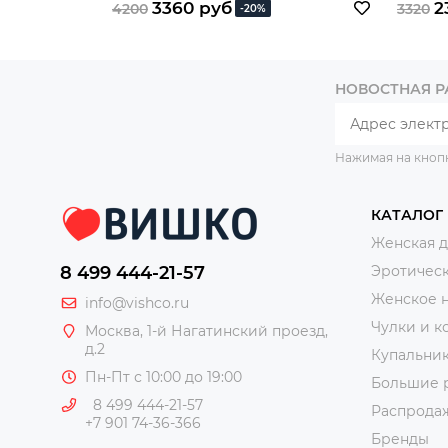
3360 руб
2
4200
3320
-20%
НОВОСТНАЯ 
Нажимая на кноп
КАТАЛОГ
Женская 
8 499 444-21-57
Эротическ
Женское 
info@vishco.ru
Чулки и к
Москва
, 1-й Нагатинский проезд,
д.2
Купальни
Пн-Пт с 10:00 до 19:00
Большие 
8 499 444-21-57
Распрода
+7 901 74-36-366
Бренды