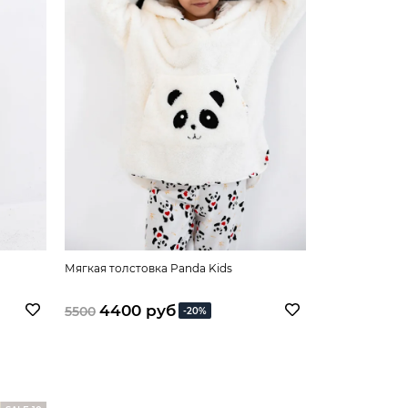
Мягкая толстовка Panda Kids
Детская пижам
4400 руб
3030 
5500
3780
-20%