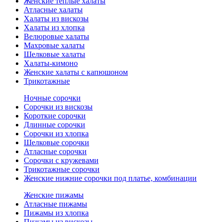
Женские теплые халаты
Атласные халаты
Халаты из вискозы
Халаты из хлопка
Велюровые халаты
Махровые халаты
Шелковые халаты
Халаты-кимоно
Женские халаты с капюшоном
Трикотажные
Ночные сорочки
Сорочки из вискозы
Короткие сорочки
Длинные сорочки
Сорочки из хлопка
Шелковые сорочки
Атласные сорочки
Сорочки с кружевами
Трикотажные сорочки
Женские нижние сорочки под платье, комбинации
Женские пижамы
Атласные пижамы
Пижамы из хлопка
Пижамы из вискозы