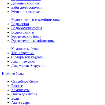
Длинные сорочки
Бэби-долл сорочки
Женские неглиже
Бодистокинги и комбинезоны
Боди-сетка
Боди-комбинезоны
Бодистокинги
Эротические боди
Эротические комбинезоны
Комплекты белья
Топ + трусики
С открытой грудью
Лиф + трусики
Лиф + пояс + трусики
Нижнее белье
Свадебное белье
Бюстье
Комплекты
Пояса для чулок
Боди
Аксессуары