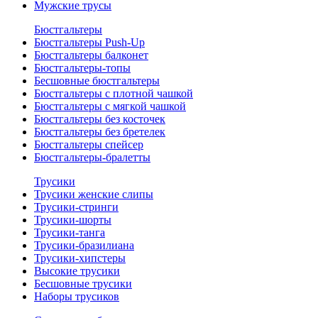
Мужские трусы
Бюстгальтеры
Бюстгальтеры Push-Up
Бюстгальтеры балконет
Бюстгальтеры-топы
Бесшовные бюстгальтеры
Бюстгальтеры с плотной чашкой
Бюстгальтеры с мягкой чашкой
Бюстгальтеры без косточек
Бюстгальтеры без бретелек
Бюстгальтеры спейсер
Бюстгальтеры-бралетты
Трусики
Трусики женские слипы
Трусики-стринги
Трусики-шорты
Трусики-танга
Трусики-бразилиана
Трусики-хипстеры
Высокие трусики
Бесшовные трусики
Наборы трусиков