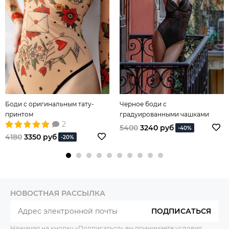
Боди с оригинальным тату-
Черное боди с
принтом
градуированными чашками
2
пуш-ап
5400
3240 руб
-40%
4180
3350 руб
-20%
НОВОСТНАЯ РАССЫЛКА
ПОДПИСАТЬСЯ
Нажимая на кнопку «Подписаться» вы принимаете условия