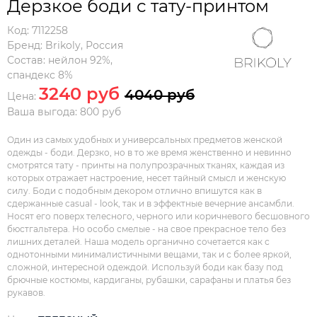
Дерзкое боди с тату-принтом
Код:
7112258
Бренд:
Brikoly
,
Россия
Состав:
нейлон 92%,
спандекс 8%
3240 руб
4040 руб
Цена:
Ваша выгода: 800 руб
Один из самых удобных и универсальных предметов женской
одежды - боди. Дерзко, но в то же время женственно и невинно
смотрятся тату - принты на полупрозрачных тканях, каждая из
которых отражает настроение, несет тайный смысл и женскую
силу. Боди с подобным декором отлично впишутся как в
сдержанные casual - look, так и в эффектные вечерние ансамбли.
Носят его поверх телесного, черного или коричневого бесшовного
бюстгальтера. Но особо смелые - на свое прекрасное тело без
лишних деталей. Наша модель органично сочетается как с
однотонными минималистичными вещами, так и с более яркой,
сложной, интересной одеждой. Используй боди как базу под
брючные костюмы, кардиганы, рубашки, сарафаны и платья без
рукавов.