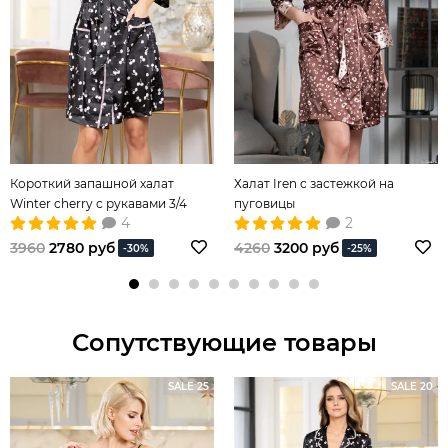
Короткий запашной халат
Халат Iren с застежкой на
Winter cherry с рукавами 3/4
пуговицы
4
2
3960
2780 руб
4260
3200 руб
-30%
-25%
Сопутствующие товары
SALE 25
SALE 20