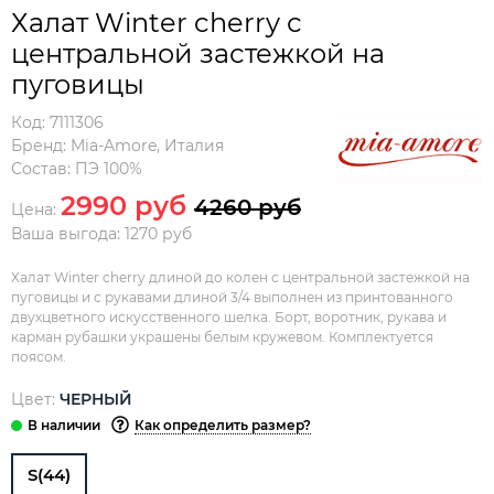
Халат Winter cherry с
центральной застежкой на
пуговицы
Код:
7111306
Бренд:
Mia-Amore
,
Италия
Состав:
ПЭ 100%
2990 руб
4260 руб
Цена:
Ваша выгода: 1270 руб
Халат Winter cherry длиной до колен с центральной застежкой на
пуговицы и с рукавами длиной 3/4 выполнен из принтованного
двухцветного искусственного шелка. Борт, воротник, рукава и
карман рубашки украшены белым кружевом. Комплектуется
поясом.
Цвет:
ЧЕРНЫЙ
Как определить размер?
S(44)