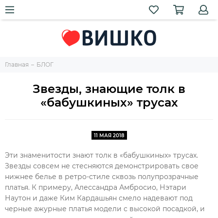
Главная
БЛОГ
Звезды, знающие толк в
«бабушкиных» трусах
11 МАЯ 2018
Эти знаменитости знают толк в «бабушкиных» трусах.
Звезды совсем не стесняются демонстрировать свое
нижнее белье в ретро-стиле сквозь полупрозрачные
платья. К примеру, Алессандра Амбросио, Нэтари
Наутон и даже Ким Кардашьян смело надевают под
черные ажурные платья модели с высокой посадкой, и