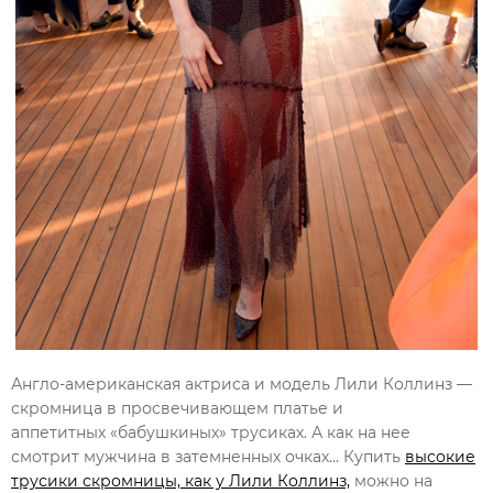
Англо-американская актриса и модель Лили Коллинз —
скромница в просвечивающем платье и
аппетитных «бабушкиных» трусиках. А как на нее
смотрит мужчина в затемненных очках... Купить
высокие
трусики скромницы, как у Лили Коллинз,
можно на