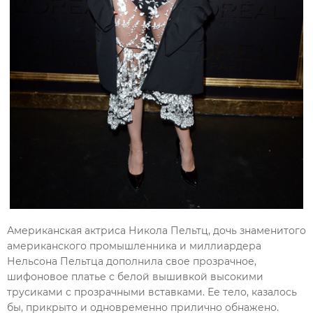
Американская актриса Никола Пельтц, дочь знаменитого
американского промышленника и миллиардера
Нельсона Пельтца дополнила свое прозрачное,
шифоновое платье с белой вышивкой высокими
трусиками с прозрачными вставками. Ее тело, казалось
бы, прикрыто и одновременно прилично обнажено.