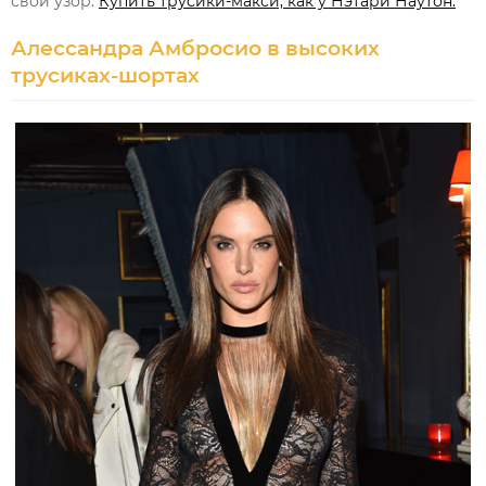
свой узор.
Купить трусики-макси, как у Нэтари Наутон.
Алессандра Амбросио в высоких
трусиках-шортах