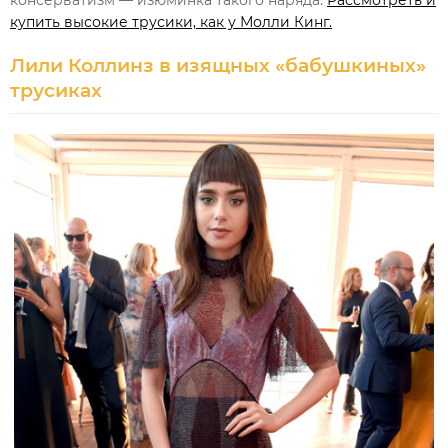
консерватизм — изюминка такого наряда.
Рассмотреть и
купить высокие трусики, как у Молли Кинг.
Лили Коллинз в изящных «бабушкиных»
трусиках