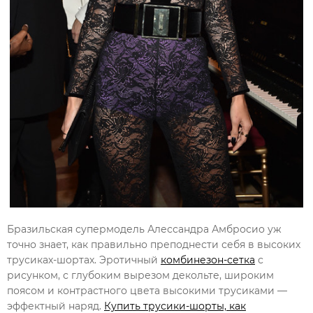
Бразильская супермодель Алессандра Амбросио уж
точно знает, как правильно преподнести себя в высоких
трусиках-шортах. Эротичный
комбинезон-сетка
с
рисунком, с глубоким вырезом декольте, широким
поясом и контрастного цвета высокими трусиками —
эффектный наряд.
Купить трусики-шорты, как