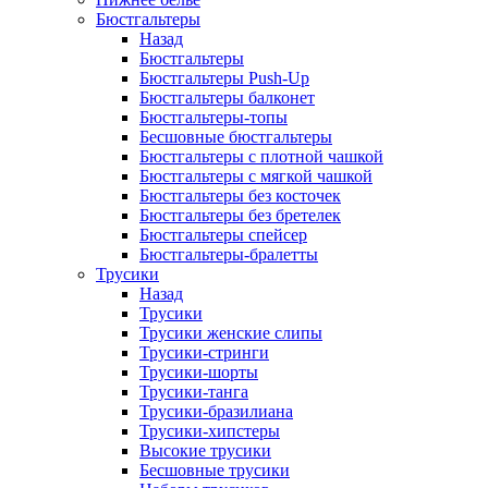
Бюстгальтеры
Назад
Бюстгальтеры
Бюстгальтеры Push-Up
Бюстгальтеры балконет
Бюстгальтеры-топы
Бесшовные бюстгальтеры
Бюстгальтеры с плотной чашкой
Бюстгальтеры с мягкой чашкой
Бюстгальтеры без косточек
Бюстгальтеры без бретелек
Бюстгальтеры спейсер
Бюстгальтеры-бралетты
Трусики
Назад
Трусики
Трусики женские слипы
Трусики-стринги
Трусики-шорты
Трусики-танга
Трусики-бразилиана
Трусики-хипстеры
Высокие трусики
Бесшовные трусики