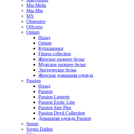
Mia-Mella
Mia-Mia
MY
Obsessive
Offcorss
Opium
Назад
Opium
Купальники
Fitness collection
Женское нижнее белье
Мужское нижнее белье
Эротическое белье
Женская домашняя одежда
Passion
Назад
Passion
Passion Lingerie
Passion Erotic Line
Passion Size Plus
Passion Devil Collection
Домашняя одежда Passion
Sensis
Sergio Dallini