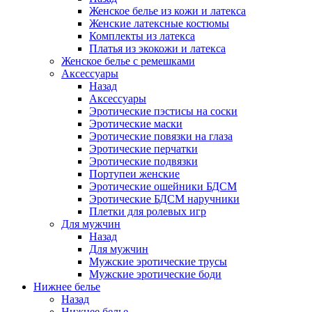
Женское белье из кожи и латекса
Женские латексные костюмы
Комплекты из латекса
Платья из экокожи и латекса
Женское белье с ремешками
Аксессуары
Назад
Аксессуары
Эротические пэстисы на соски
Эротические маски
Эротические повязки на глаза
Эротические перчатки
Эротические подвязки
Портупеи женские
Эротические ошейники БДСМ
Эротические БДСМ наручники
Плетки для ролевых игр
Для мужчин
Назад
Для мужчин
Мужские эротические трусы
Мужские эротические боди
Нижнее белье
Назад
Нижнее белье