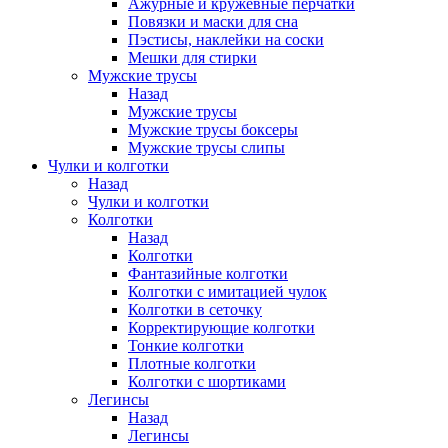
Ажурные и кружевные перчатки
Повязки и маски для сна
Пэстисы, наклейки на соски
Мешки для стирки
Мужские трусы
Назад
Мужские трусы
Мужские трусы боксеры
Мужские трусы слипы
Чулки и колготки
Назад
Чулки и колготки
Колготки
Назад
Колготки
Фантазийные колготки
Колготки с имитацией чулок
Колготки в сеточку
Корректирующие колготки
Тонкие колготки
Плотные колготки
Колготки с шортиками
Легинсы
Назад
Легинсы