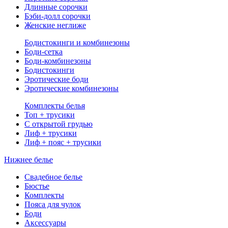
Длинные сорочки
Бэби-долл сорочки
Женские неглиже
Бодистокинги и комбинезоны
Боди-сетка
Боди-комбинезоны
Бодистокинги
Эротические боди
Эротические комбинезоны
Комплекты белья
Топ + трусики
С открытой грудью
Лиф + трусики
Лиф + пояс + трусики
Нижнее белье
Свадебное белье
Бюстье
Комплекты
Пояса для чулок
Боди
Аксессуары