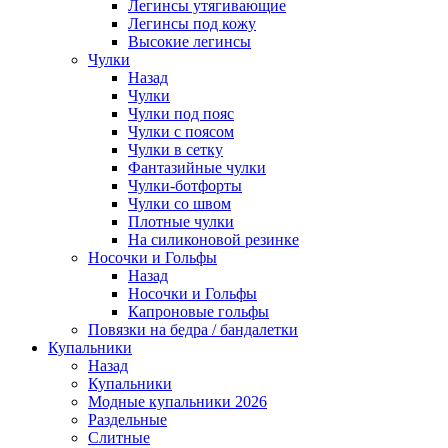
Легинсы утягивающие
Легинсы под кожу
Высокие легинсы
Чулки
Назад
Чулки
Чулки под пояс
Чулки с поясом
Чулки в сетку
Фантазийные чулки
Чулки-ботфорты
Чулки со швом
Плотные чулки
На силиконовой резинке
Носочки и Гольфы
Назад
Носочки и Гольфы
Капроновые гольфы
Повязки на бедра / бандалетки
Купальники
Назад
Купальники
Модные купальники 2026
Раздельные
Слитные