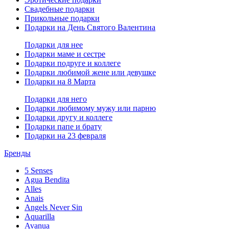
Свадебные подарки
Прикольные подарки
Подарки на День Святого Валентина
Подарки для нее
Подарки маме и сестре
Подарки подруге и коллеге
Подарки любимой жене или девушке
Подарки на 8 Марта
Подарки для него
Подарки любимому мужу или парню
Подарки другу и коллеге
Подарки папе и брату
Подарки на 23 февраля
Бренды
5 Senses
Agua Bendita
Alles
Anais
Angels Never Sin
Aquarilla
Avanua