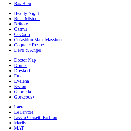
Bas Bleu
Beauty Night
Bella Misteria
Brikoly
Casmir
CoCoon
Cofashion Marc Massimo
Coquette Revue
Devil & Angel
Doctor Nap
Donna
Dreskod
Etna
Evelena
Ewlon
Gabriella
Gorgeous+
Laete
Le Frivole
LivCo Corsetti Fashion
Marilyn
MAT