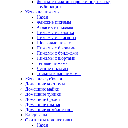
Женские нижние сорочки под платье,
комбинации
Женские пижамы
Назад
Женские пижамы
Атласные пижамы
Пижамы из хлопка
Пижамы из вискозы
Шелковые пижамы
Пижамы с брюками
Пижамы с бриджами
Пижамы с шортами
Теплые пижамы
Летние пижамы
Трикотажные пижамы
Женские футболки
Домашние костюмы
Домашние майки
Домашние туники
Домашние брюки
Домашние платья
Домашние комбинезоны
Кардиганы
Свитшоты и лонгсливы
Назад