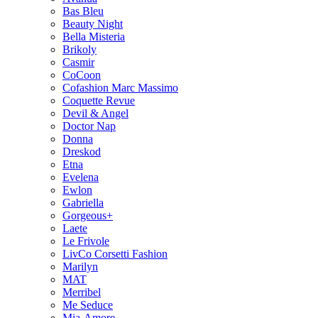
Bas Bleu
Beauty Night
Bella Misteria
Brikoly
Casmir
CoCoon
Cofashion Marc Massimo
Coquette Revue
Devil & Angel
Doctor Nap
Donna
Dreskod
Etna
Evelena
Ewlon
Gabriella
Gorgeous+
Laete
Le Frivole
LivCo Corsetti Fashion
Marilyn
MAT
Merribel
Me Seduce
Mia-Amore