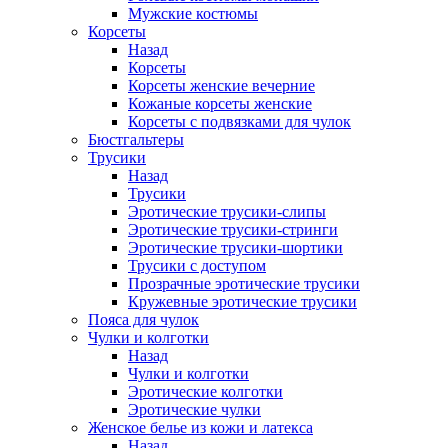
Мужские костюмы
Корсеты
Назад
Корсеты
Корсеты женские вечерние
Кожаные корсеты женские
Корсеты с подвязками для чулок
Бюстгальтеры
Трусики
Назад
Трусики
Эротические трусики-слипы
Эротические трусики-стринги
Эротические трусики-шортики
Трусики с доступом
Прозрачные эротические трусики
Кружевные эротические трусики
Пояса для чулок
Чулки и колготки
Назад
Чулки и колготки
Эротические колготки
Эротические чулки
Женское белье из кожи и латекса
Назад