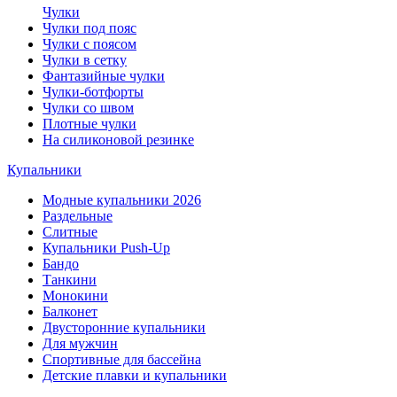
Чулки
Чулки под пояс
Чулки с поясом
Чулки в сетку
Фантазийные чулки
Чулки-ботфорты
Чулки со швом
Плотные чулки
На силиконовой резинке
Купальники
Модные купальники 2026
Раздельные
Слитные
Купальники Push-Up
Бандо
Танкини
Монокини
Балконет
Двусторонние купальники
Для мужчин
Спортивные для бассейна
Детские плавки и купальники