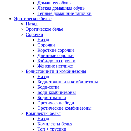
Домашняя обувь
Легкая домашняя обувь
Теплые домашние тапочки
Эротическое белье
Назад
Эротическое белье
Сорочки
Назад
Сорочки
Короткие сорочки
Длинные сорочки
Бэби-долл сорочки
Женские неглиже
Бодистокинги и комбинезоны
Назад
Бодистокинги и комбинезоны
Боди-сетка
Боди-комбинезоны
Бодистокинги
Эротические боди
Эротические комбинезоны
Комплекты белья
Назад
Комплекты белья
Топ + трусики