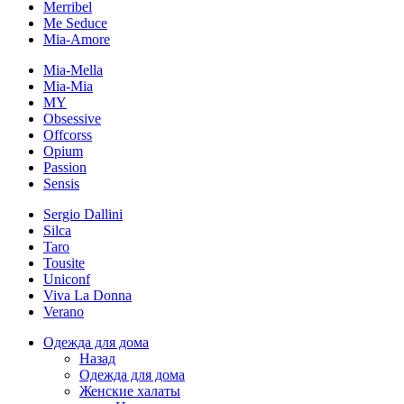
Merribel
Me Seduce
Mia-Amore
Mia-Mella
Mia-Mia
MY
Obsessive
Offcorss
Opium
Passion
Sensis
Sergio Dallini
Silca
Taro
Tousite
Uniconf
Viva La Donna
Verano
Одежда для дома
Назад
Одежда для дома
Женские халаты