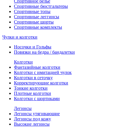
Спортивное белье
Спортивные бюстгальтеры
Спортивные топы
Спортивные леггинсы
Спортивные шорты
Спортивные комплекты
Чулки и колготки
Носочки и Гольфы
Повязки на бедра / бандалетки
Колготки
Фантазийные колготки
Колготки с имитацией чулок
Колготки в сеточку
Корректирующие колготки
Тонкие колготки
Плотные колготки
Колготки с шортиками
Легинсы
Легинсы утягивающие
Легинсы под кожу
Высокие легинсы