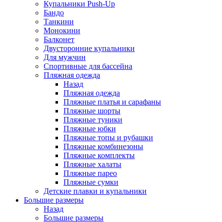
Купальники Push-Up
Бандо
Танкини
Монокини
Балконет
Двусторонние купальники
Для мужчин
Спортивные для бассейна
Пляжная одежда
Назад
Пляжная одежда
Пляжные платья и сарафаны
Пляжные шорты
Пляжные туники
Пляжные юбки
Пляжные топы и рубашки
Пляжные комбинезоны
Пляжные комплекты
Пляжные халаты
Пляжные парео
Пляжные сумки
Детские плавки и купальники
Большие размеры
Назад
Большие размеры