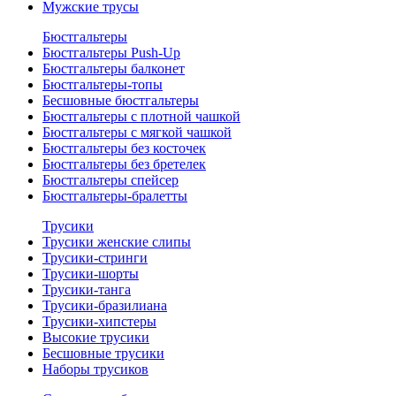
Мужские трусы
Бюстгальтеры
Бюстгальтеры Push-Up
Бюстгальтеры балконет
Бюстгальтеры-топы
Бесшовные бюстгальтеры
Бюстгальтеры с плотной чашкой
Бюстгальтеры с мягкой чашкой
Бюстгальтеры без косточек
Бюстгальтеры без бретелек
Бюстгальтеры спейсер
Бюстгальтеры-бралетты
Трусики
Трусики женские слипы
Трусики-стринги
Трусики-шорты
Трусики-танга
Трусики-бразилиана
Трусики-хипстеры
Высокие трусики
Бесшовные трусики
Наборы трусиков