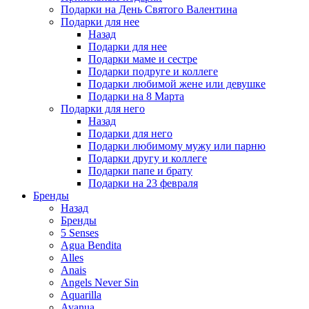
Подарки на День Святого Валентина
Подарки для нее
Назад
Подарки для нее
Подарки маме и сестре
Подарки подруге и коллеге
Подарки любимой жене или девушке
Подарки на 8 Марта
Подарки для него
Назад
Подарки для него
Подарки любимому мужу или парню
Подарки другу и коллеге
Подарки папе и брату
Подарки на 23 февраля
Бренды
Назад
Бренды
5 Senses
Agua Bendita
Alles
Anais
Angels Never Sin
Aquarilla
Avanua