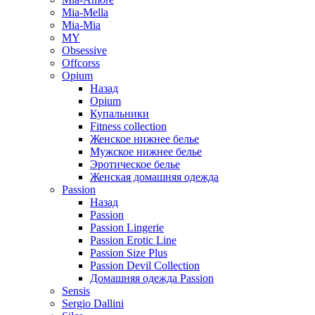
Mia-Mella
Mia-Mia
MY
Obsessive
Offcorss
Opium
Назад
Opium
Купальники
Fitness collection
Женское нижнее белье
Мужское нижнее белье
Эротическое белье
Женская домашняя одежда
Passion
Назад
Passion
Passion Lingerie
Passion Erotic Line
Passion Size Plus
Passion Devil Collection
Домашняя одежда Passion
Sensis
Sergio Dallini