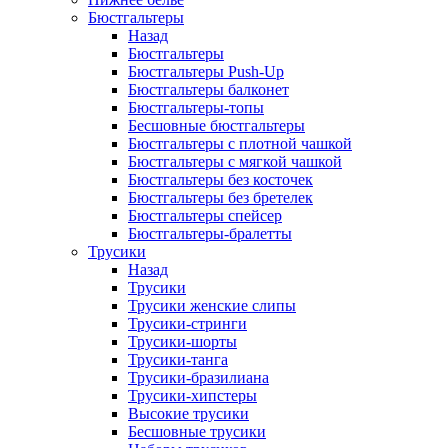
Бюстгальтеры
Назад
Бюстгальтеры
Бюстгальтеры Push-Up
Бюстгальтеры балконет
Бюстгальтеры-топы
Бесшовные бюстгальтеры
Бюстгальтеры с плотной чашкой
Бюстгальтеры с мягкой чашкой
Бюстгальтеры без косточек
Бюстгальтеры без бретелек
Бюстгальтеры спейсер
Бюстгальтеры-бралетты
Трусики
Назад
Трусики
Трусики женские слипы
Трусики-стринги
Трусики-шорты
Трусики-танга
Трусики-бразилиана
Трусики-хипстеры
Высокие трусики
Бесшовные трусики