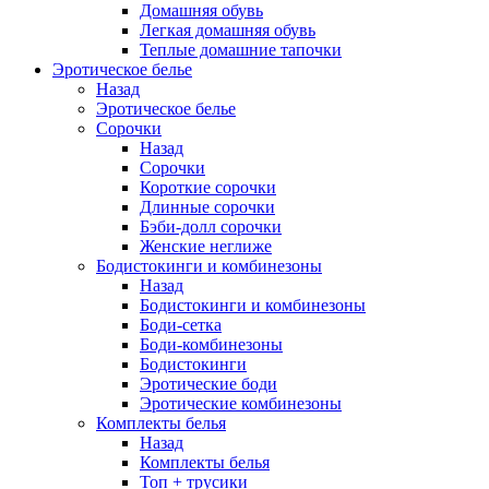
Домашняя обувь
Легкая домашняя обувь
Теплые домашние тапочки
Эротическое белье
Назад
Эротическое белье
Сорочки
Назад
Сорочки
Короткие сорочки
Длинные сорочки
Бэби-долл сорочки
Женские неглиже
Бодистокинги и комбинезоны
Назад
Бодистокинги и комбинезоны
Боди-сетка
Боди-комбинезоны
Бодистокинги
Эротические боди
Эротические комбинезоны
Комплекты белья
Назад
Комплекты белья
Топ + трусики