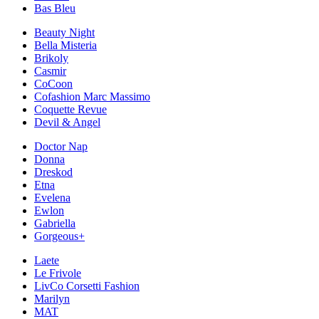
Bas Bleu
Beauty Night
Bella Misteria
Brikoly
Casmir
CoCoon
Cofashion Marc Massimo
Coquette Revue
Devil & Angel
Doctor Nap
Donna
Dreskod
Etna
Evelena
Ewlon
Gabriella
Gorgeous+
Laete
Le Frivole
LivCo Corsetti Fashion
Marilyn
MAT