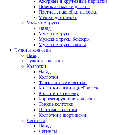
Ажурные и кружевные перчатки
Повязки и маски для сна
Пэстисы, наклейки на соски
Мешки для стирки
Мужские трусы
Назад
Мужские трусы
Мужские трусы боксеры
Мужские трусы слипы
Чулки и колготки
Назад
Чулки и колготки
Колготки
Назад
Колготки
Фантазийные колготки
Колготки с имитацией чулок
Колготки в сеточку
Корректирующие колготки
Тонкие колготки
Плотные колготки
Колготки с шортиками
Легинсы
Назад
Легинсы