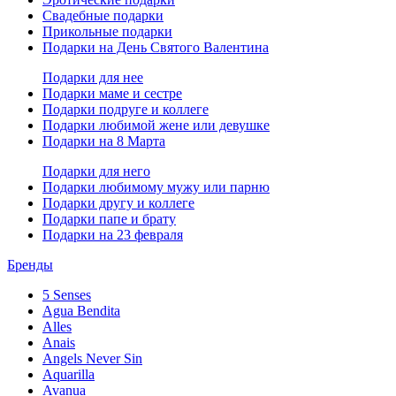
Свадебные подарки
Прикольные подарки
Подарки на День Святого Валентина
Подарки для нее
Подарки маме и сестре
Подарки подруге и коллеге
Подарки любимой жене или девушке
Подарки на 8 Марта
Подарки для него
Подарки любимому мужу или парню
Подарки другу и коллеге
Подарки папе и брату
Подарки на 23 февраля
Бренды
5 Senses
Agua Bendita
Alles
Anais
Angels Never Sin
Aquarilla
Avanua