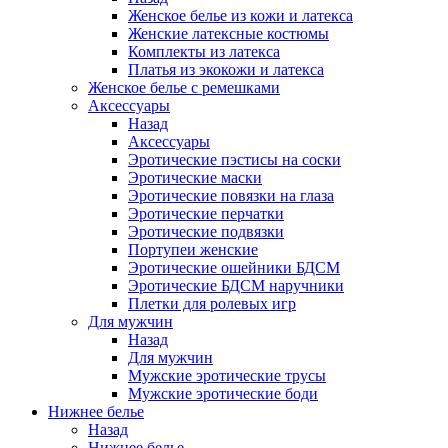
Женское белье из кожи и латекса
Женские латексные костюмы
Комплекты из латекса
Платья из экокожи и латекса
Женское белье с ремешками
Аксессуары
Назад
Аксессуары
Эротические пэстисы на соски
Эротические маски
Эротические повязки на глаза
Эротические перчатки
Эротические подвязки
Портупеи женские
Эротические ошейники БДСМ
Эротические БДСМ наручники
Плетки для ролевых игр
Для мужчин
Назад
Для мужчин
Мужские эротические трусы
Мужские эротические боди
Нижнее белье
Назад
Нижнее белье