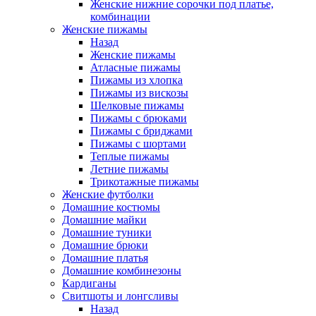
Женские нижние сорочки под платье,
комбинации
Женские пижамы
Назад
Женские пижамы
Атласные пижамы
Пижамы из хлопка
Пижамы из вискозы
Шелковые пижамы
Пижамы с брюками
Пижамы с бриджами
Пижамы с шортами
Теплые пижамы
Летние пижамы
Трикотажные пижамы
Женские футболки
Домашние костюмы
Домашние майки
Домашние туники
Домашние брюки
Домашние платья
Домашние комбинезоны
Кардиганы
Свитшоты и лонгсливы
Назад