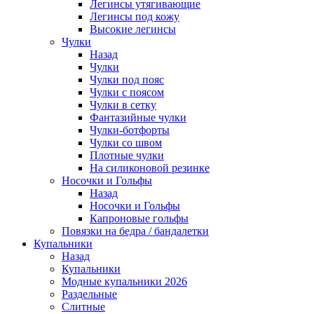
Легинсы утягивающие
Легинсы под кожу
Высокие легинсы
Чулки
Назад
Чулки
Чулки под пояс
Чулки с поясом
Чулки в сетку
Фантазийные чулки
Чулки-ботфорты
Чулки со швом
Плотные чулки
На силиконовой резинке
Носочки и Гольфы
Назад
Носочки и Гольфы
Капроновые гольфы
Повязки на бедра / бандалетки
Купальники
Назад
Купальники
Модные купальники 2026
Раздельные
Слитные