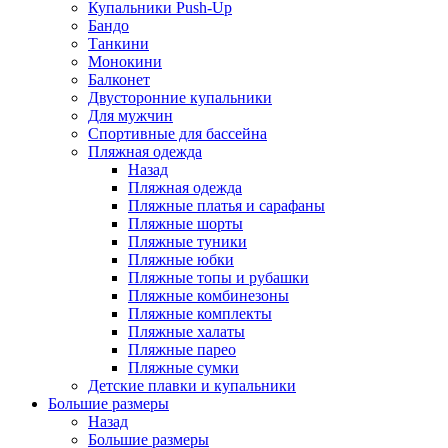
Купальники Push-Up
Бандо
Танкини
Монокини
Балконет
Двусторонние купальники
Для мужчин
Спортивные для бассейна
Пляжная одежда
Назад
Пляжная одежда
Пляжные платья и сарафаны
Пляжные шорты
Пляжные туники
Пляжные юбки
Пляжные топы и рубашки
Пляжные комбинезоны
Пляжные комплекты
Пляжные халаты
Пляжные парео
Пляжные сумки
Детские плавки и купальники
Большие размеры
Назад
Большие размеры