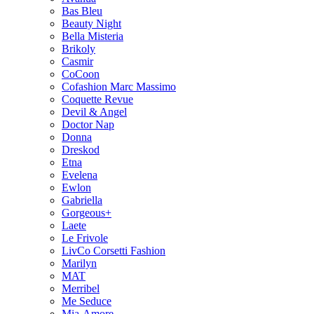
Bas Bleu
Beauty Night
Bella Misteria
Brikoly
Casmir
CoCoon
Cofashion Marc Massimo
Coquette Revue
Devil & Angel
Doctor Nap
Donna
Dreskod
Etna
Evelena
Ewlon
Gabriella
Gorgeous+
Laete
Le Frivole
LivCo Corsetti Fashion
Marilyn
MAT
Merribel
Me Seduce
Mia-Amore