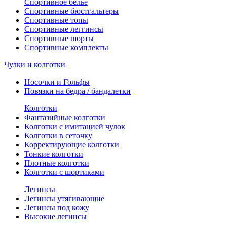
Спортивное белье
Спортивные бюстгальтеры
Спортивные топы
Спортивные леггинсы
Спортивные шорты
Спортивные комплекты
Чулки и колготки
Носочки и Гольфы
Повязки на бедра / бандалетки
Колготки
Фантазийные колготки
Колготки с имитацией чулок
Колготки в сеточку
Корректирующие колготки
Тонкие колготки
Плотные колготки
Колготки с шортиками
Легинсы
Легинсы утягивающие
Легинсы под кожу
Высокие легинсы