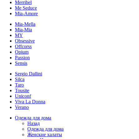
Merribel
Me Seduce
Mia-Amore
Mia-Mella
Mia-Mia
MY
Obsessive
Offcorss
Opium
Passion
Sensis
Sergio Dallini
Silca
Taro
Tousite
Uniconf
Viva La Donna
Verano
Одежда для дома
Назад
Одежда для дома
Женские халаты