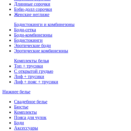
Длинные сорочки
Бэби-долл сорочки
Женские неглиже
Бодистокинги и комбинезоны
Боди-сетка
Боди-комбинезоны
Бодистокинги
Эротические боди
Эротические комбинезоны
Комплекты белья
Топ + трусики
С открытой грудью
Лиф + трусики
Лиф + пояс + трусики
Нижнее белье
Свадебное белье
Бюстье
Комплекты
Пояса для чулок
Боди
Аксессуары