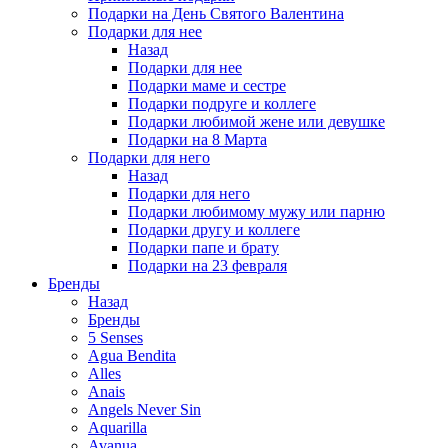
Подарки на День Святого Валентина
Подарки для нее
Назад
Подарки для нее
Подарки маме и сестре
Подарки подруге и коллеге
Подарки любимой жене или девушке
Подарки на 8 Марта
Подарки для него
Назад
Подарки для него
Подарки любимому мужу или парню
Подарки другу и коллеге
Подарки папе и брату
Подарки на 23 февраля
Бренды
Назад
Бренды
5 Senses
Agua Bendita
Alles
Anais
Angels Never Sin
Aquarilla
Avanua