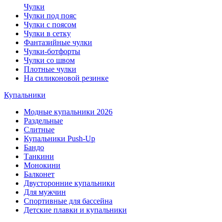
Чулки
Чулки под пояс
Чулки с поясом
Чулки в сетку
Фантазийные чулки
Чулки-ботфорты
Чулки со швом
Плотные чулки
На силиконовой резинке
Купальники
Модные купальники 2026
Раздельные
Слитные
Купальники Push-Up
Бандо
Танкини
Монокини
Балконет
Двусторонние купальники
Для мужчин
Спортивные для бассейна
Детские плавки и купальники