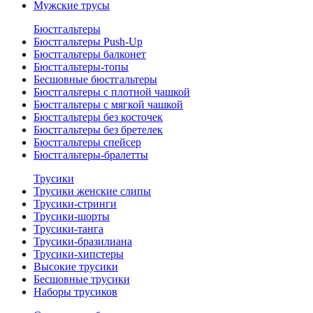
Мужские трусы
Бюстгальтеры
Бюстгальтеры Push-Up
Бюстгальтеры балконет
Бюстгальтеры-топы
Бесшовные бюстгальтеры
Бюстгальтеры с плотной чашкой
Бюстгальтеры с мягкой чашкой
Бюстгальтеры без косточек
Бюстгальтеры без бретелек
Бюстгальтеры спейсер
Бюстгальтеры-бралетты
Трусики
Трусики женские слипы
Трусики-стринги
Трусики-шорты
Трусики-танга
Трусики-бразилиана
Трусики-хипстеры
Высокие трусики
Бесшовные трусики
Наборы трусиков