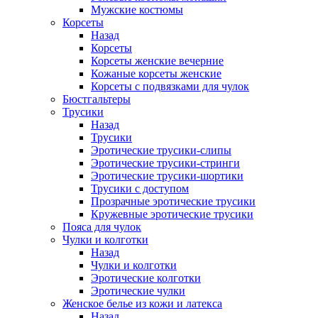
Мужские костюмы
Корсеты
Назад
Корсеты
Корсеты женские вечерние
Кожаные корсеты женские
Корсеты с подвязками для чулок
Бюстгальтеры
Трусики
Назад
Трусики
Эротические трусики-слипы
Эротические трусики-стринги
Эротические трусики-шортики
Трусики с доступом
Прозрачные эротические трусики
Кружевные эротические трусики
Пояса для чулок
Чулки и колготки
Назад
Чулки и колготки
Эротические колготки
Эротические чулки
Женское белье из кожи и латекса
Назад