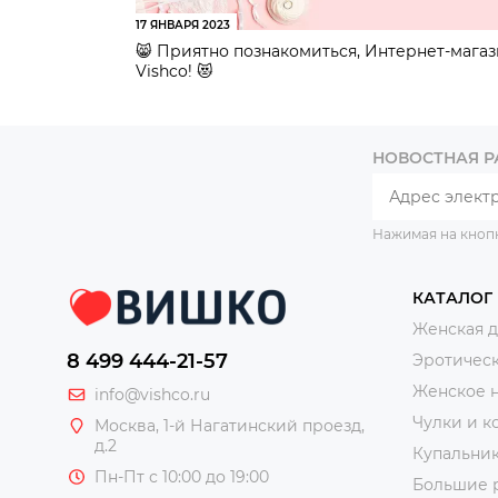
17 ЯНВАРЯ 2023
😸 Приятно познакомиться, Интернет-мага
Vishco! 😻
НОВОСТНАЯ 
Нажимая на кноп
КАТАЛОГ
Женская 
8 499 444-21-57
Эротическ
Женское 
info@vishco.ru
Чулки и к
Москва
, 1-й Нагатинский проезд,
д.2
Купальни
Пн-Пт с 10:00 до 19:00
Большие 