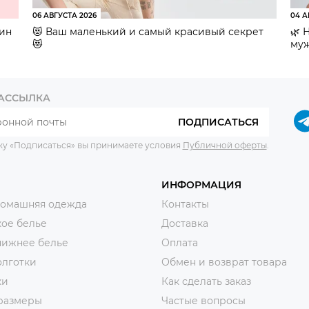
06 АВГУСТА 2026
04 А
зин
😻 Ваш маленький и самый красивый секрет
🌿 
😻
муж
РАССЫЛКА
ПОДПИСАТЬСЯ
ку «Подписаться» вы принимаете условия
Публичной оферты
.
ИНФОРМАЦИЯ
домашняя одежда
Контакты
ое белье
Доставка
нижнее белье
Оплата
олготки
Обмен и возврат товара
ки
Как сделать заказ
размеры
Частые вопросы