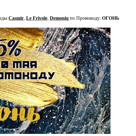
енды
Casmir
,
Le Frivole
,
Demoniq
по Промокоду:
ОГОНЬ