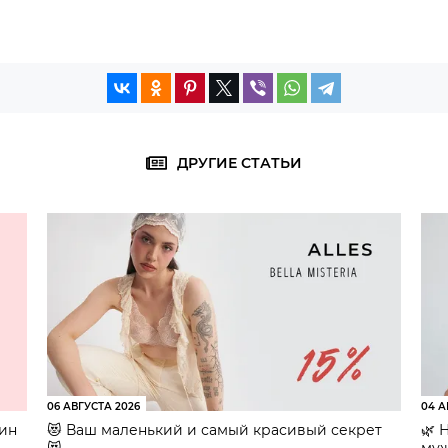
ДРУГИЕ СТАТЬИ
06 АВГУСТА 2026
04 А
зин
😻 Ваш маленький и самый красивый секрет
🌿 
😻
муж