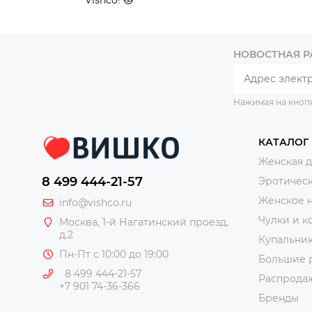
НОВОСТНАЯ 
Нажимая на кноп
КАТАЛОГ
Женская 
8 499 444-21-57
Эротическ
Женское 
info@vishco.ru
Чулки и к
Москва
, 1-й Нагатинский проезд,
д.2
Купальни
Пн-Пт с 10:00 до 19:00
Большие 
8 499 444-21-57
Распрода
+7 901 74-36-366
Бренды