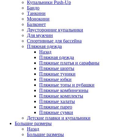
Купальники Push-Up
Бандо
Танкини
Монокини
Балконет
Двусторонние купальники
Для мужчин
Спортивные для бассейна
Пляжная одежда
Назад
Пляжная одежда
Пляжные платья и сарафаны
Пляжные шорты
Пляжные туники
Пляжные юбки
Пляжные топы и рубашки
Пляжные комбинезоны
Пляжные комплекты
Пляжные халаты
Пляжные парео
Пляжные сумки
Детские плавки и купальники
Большие размеры
Назад
Большие размеры