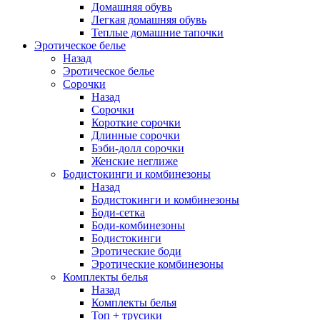
Домашняя обувь
Легкая домашняя обувь
Теплые домашние тапочки
Эротическое белье
Назад
Эротическое белье
Сорочки
Назад
Сорочки
Короткие сорочки
Длинные сорочки
Бэби-долл сорочки
Женские неглиже
Бодистокинги и комбинезоны
Назад
Бодистокинги и комбинезоны
Боди-сетка
Боди-комбинезоны
Бодистокинги
Эротические боди
Эротические комбинезоны
Комплекты белья
Назад
Комплекты белья
Топ + трусики