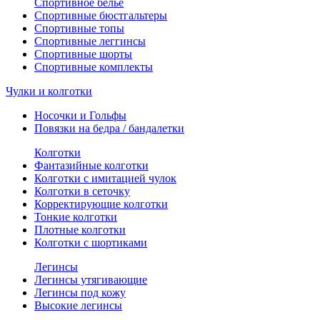
Спортивное белье
Спортивные бюстгальтеры
Спортивные топы
Спортивные леггинсы
Спортивные шорты
Спортивные комплекты
Чулки и колготки
Носочки и Гольфы
Повязки на бедра / бандалетки
Колготки
Фантазийные колготки
Колготки с имитацией чулок
Колготки в сеточку
Корректирующие колготки
Тонкие колготки
Плотные колготки
Колготки с шортиками
Легинсы
Легинсы утягивающие
Легинсы под кожу
Высокие легинсы