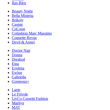
Bas Bleu
Beauty Night
Bella Misteria
Brikoly
Casmir
CoCoon
Cofashion Marc Massimo
Coquette Revue
Devil & Angel
Doctor Nap
Donna
Dreskod
Etna
Evelena
Ewlon
Gabriella
Gorgeous+
Laete
Le Frivole
LivCo Corsetti Fashion
Marilyn
MAT