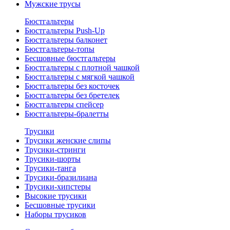
Мужские трусы
Бюстгальтеры
Бюстгальтеры Push-Up
Бюстгальтеры балконет
Бюстгальтеры-топы
Бесшовные бюстгальтеры
Бюстгальтеры с плотной чашкой
Бюстгальтеры с мягкой чашкой
Бюстгальтеры без косточек
Бюстгальтеры без бретелек
Бюстгальтеры спейсер
Бюстгальтеры-бралетты
Трусики
Трусики женские слипы
Трусики-стринги
Трусики-шорты
Трусики-танга
Трусики-бразилиана
Трусики-хипстеры
Высокие трусики
Бесшовные трусики
Наборы трусиков