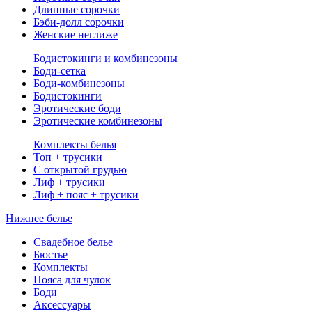
Длинные сорочки
Бэби-долл сорочки
Женские неглиже
Бодистокинги и комбинезоны
Боди-сетка
Боди-комбинезоны
Бодистокинги
Эротические боди
Эротические комбинезоны
Комплекты белья
Топ + трусики
С открытой грудью
Лиф + трусики
Лиф + пояс + трусики
Нижнее белье
Свадебное белье
Бюстье
Комплекты
Пояса для чулок
Боди
Аксессуары