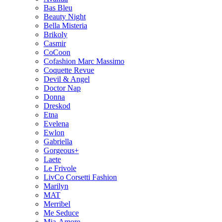
Bas Bleu
Beauty Night
Bella Misteria
Brikoly
Casmir
CoCoon
Cofashion Marc Massimo
Coquette Revue
Devil & Angel
Doctor Nap
Donna
Dreskod
Etna
Evelena
Ewlon
Gabriella
Gorgeous+
Laete
Le Frivole
LivCo Corsetti Fashion
Marilyn
MAT
Merribel
Me Seduce
Mia-Amore