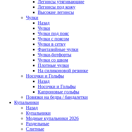
Легинсы утягивающие
Легинсы под кожу
Высокие легинсы
Чулки
Назад
Чулки
Чулки под пояс
Чулки с поясом
Чулки в сетку
Фантазийные чулки
Чулки-ботфорты
Чулки со швом
Плотные чулки
На силиконовой резинке
Носочки и Гольфы
Назад
Носочки и Гольфы
Капроновые гольфы
Повязки на бедра / бандалетки
Купальники
Назад
Купальники
Модные купальники 2026
Раздельные
Слитные