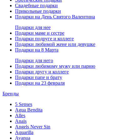
Свадебные подарки
Прикольные подарки
Подарки на День Святого Валентина
Подарки для нее
Подарки маме и сестре
Подарки подруге и коллеге
Подарки любимой жене или девушке
Подарки на 8 Марта
Подарки для него
Подарки любимому мужу или парню
Подарки другу и коллеге
Подарки папе и брату
Подарки на 23 февраля
Бренды
5 Senses
Agua Bendita
Alles
Anais
Angels Never Sin
Aquarilla
Avanua