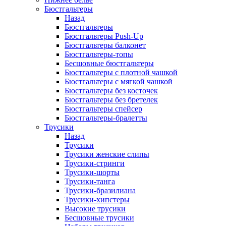
Бюстгальтеры
Назад
Бюстгальтеры
Бюстгальтеры Push-Up
Бюстгальтеры балконет
Бюстгальтеры-топы
Бесшовные бюстгальтеры
Бюстгальтеры с плотной чашкой
Бюстгальтеры с мягкой чашкой
Бюстгальтеры без косточек
Бюстгальтеры без бретелек
Бюстгальтеры спейсер
Бюстгальтеры-бралетты
Трусики
Назад
Трусики
Трусики женские слипы
Трусики-стринги
Трусики-шорты
Трусики-танга
Трусики-бразилиана
Трусики-хипстеры
Высокие трусики
Бесшовные трусики