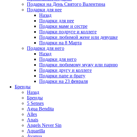
Подарки на День Святого Валентина
Подарки для нее
Назад
Подарки для нее
Подарки маме и сестре
Подарки подруге и коллеге
Подарки любимой жене или девушке
Подарки на 8 Марта
Подарки для него
Назад
Подарки для него
Подарки любимому мужу или парню
Подарки другу и коллеге
Подарки папе и брату
Подарки на 23 февраля
Бренды
Назад
Бренды
5 Senses
Agua Bendita
Alles
Anais
Angels Never Sin
Aquarilla
Avanua