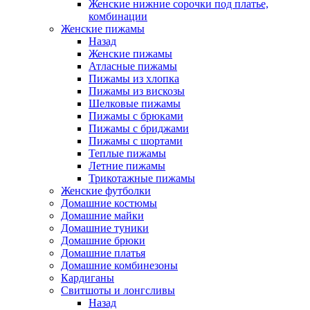
Женские нижние сорочки под платье,
комбинации
Женские пижамы
Назад
Женские пижамы
Атласные пижамы
Пижамы из хлопка
Пижамы из вискозы
Шелковые пижамы
Пижамы с брюками
Пижамы с бриджами
Пижамы с шортами
Теплые пижамы
Летние пижамы
Трикотажные пижамы
Женские футболки
Домашние костюмы
Домашние майки
Домашние туники
Домашние брюки
Домашние платья
Домашние комбинезоны
Кардиганы
Свитшоты и лонгсливы
Назад