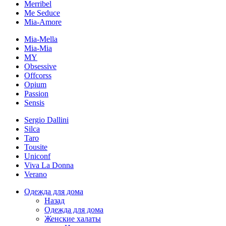
Merribel
Me Seduce
Mia-Amore
Mia-Mella
Mia-Mia
MY
Obsessive
Offcorss
Opium
Passion
Sensis
Sergio Dallini
Silca
Taro
Tousite
Uniconf
Viva La Donna
Verano
Одежда для дома
Назад
Одежда для дома
Женские халаты