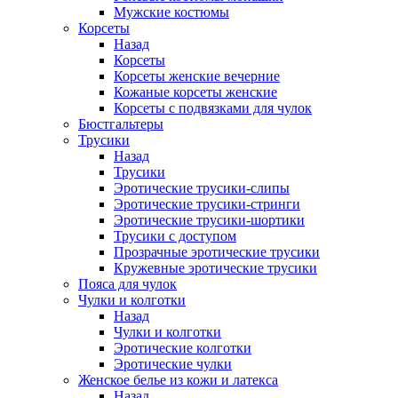
Мужские костюмы
Корсеты
Назад
Корсеты
Корсеты женские вечерние
Кожаные корсеты женские
Корсеты с подвязками для чулок
Бюстгальтеры
Трусики
Назад
Трусики
Эротические трусики-слипы
Эротические трусики-стринги
Эротические трусики-шортики
Трусики с доступом
Прозрачные эротические трусики
Кружевные эротические трусики
Пояса для чулок
Чулки и колготки
Назад
Чулки и колготки
Эротические колготки
Эротические чулки
Женское белье из кожи и латекса
Назад