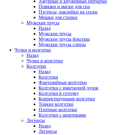
Ажурные и кружевные перчатки
Повязки и маски для сна
Пэстисы, наклейки на соски
Мешки для стирки
Мужские трусы
Назад
Мужские трусы
Мужские трусы боксеры
Мужские трусы слипы
Чулки и колготки
Назад
Чулки и колготки
Колготки
Назад
Колготки
Фантазийные колготки
Колготки с имитацией чулок
Колготки в сеточку
Корректирующие колготки
Тонкие колготки
Плотные колготки
Колготки с шортиками
Легинсы
Назад
Легинсы