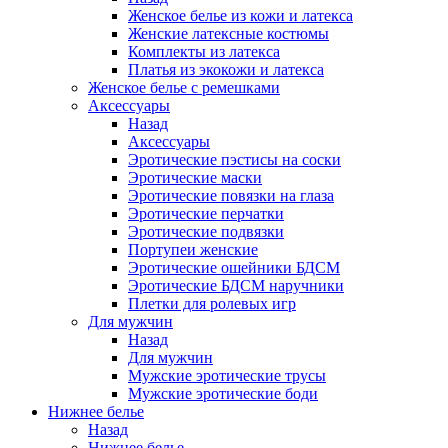
Женское белье из кожи и латекса
Женские латексные костюмы
Комплекты из латекса
Платья из экокожи и латекса
Женское белье с ремешками
Аксессуары
Назад
Аксессуары
Эротические пэстисы на соски
Эротические маски
Эротические повязки на глаза
Эротические перчатки
Эротические подвязки
Портупеи женские
Эротические ошейники БДСМ
Эротические БДСМ наручники
Плетки для ролевых игр
Для мужчин
Назад
Для мужчин
Мужские эротические трусы
Мужские эротические боди
Нижнее белье
Назад
Нижнее белье