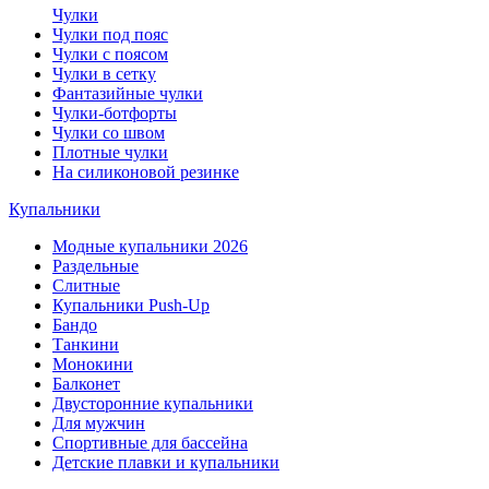
Чулки
Чулки под пояс
Чулки с поясом
Чулки в сетку
Фантазийные чулки
Чулки-ботфорты
Чулки со швом
Плотные чулки
На силиконовой резинке
Купальники
Модные купальники 2026
Раздельные
Слитные
Купальники Push-Up
Бандо
Танкини
Монокини
Балконет
Двусторонние купальники
Для мужчин
Спортивные для бассейна
Детские плавки и купальники