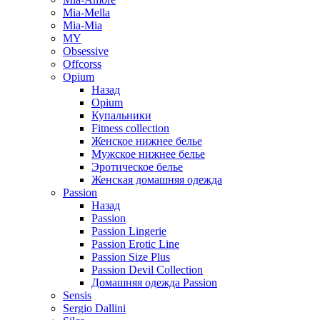
Mia-Mella
Mia-Mia
MY
Obsessive
Offcorss
Opium
Назад
Opium
Купальники
Fitness collection
Женское нижнее белье
Мужское нижнее белье
Эротическое белье
Женская домашняя одежда
Passion
Назад
Passion
Passion Lingerie
Passion Erotic Line
Passion Size Plus
Passion Devil Collection
Домашняя одежда Passion
Sensis
Sergio Dallini