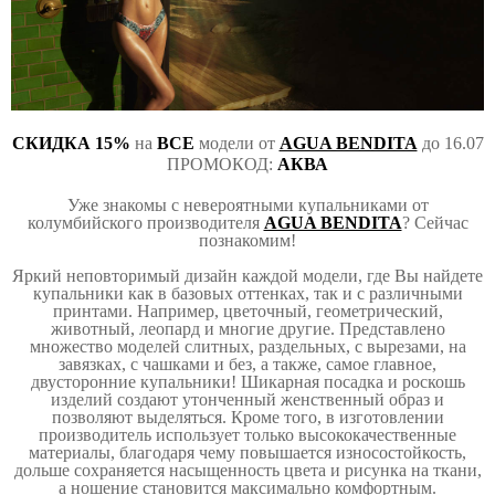
СКИДКА 15%
на
ВСЕ
модели от
AGUA BENDITA
до 16.07
ПРОМОКОД:
АКВА
Уже знакомы с невероятными купальниками от
колумбийского производителя
AGUA BENDITA
? Сейчас
познакомим!
Яркий неповторимый дизайн каждой модели, где Вы найдете
купальники как в базовых оттенках, так и с различными
принтами. Например, цветочный, геометрический,
животный, леопард и многие другие. Представлено
множество моделей слитных, раздельных, с вырезами, на
завязках, с чашками и без, а также, самое главное,
двусторонние купальники! Шикарная посадка и роскошь
изделий создают утонченный женственный образ и
позволяют выделяться. Кроме того, в изготовлении
производитель использует только высококачественные
материалы, благодаря чему повышается износостойкость,
дольше сохраняется насыщенность цвета и рисунка на ткани,
а ношение становится максимально комфортным.