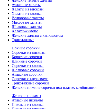
Женские теплые халаты
Атласные халаты
Халаты из вискозы
Халаты из хлопка
Велюровые халаты
Махровые халаты
Шелковые халаты
Халаты-кимоно
Женские халаты с капюшоном
Трикотажные
Ночные сорочки
Сорочки из вискозы
Короткие сорочки
Длинные сорочки
Сорочки из хлопка
Шелковые сорочки
Атласные сорочки
Сорочки с кружевами
Трикотажные сорочки
Женские нижние сорочки под платье, комбинации
Женские пижамы
Атласные пижамы
Пижамы из хлопка
Пижамы из вискозы