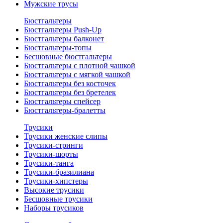
Мужские трусы
Бюстгальтеры
Бюстгальтеры Push-Up
Бюстгальтеры балконет
Бюстгальтеры-топы
Бесшовные бюстгальтеры
Бюстгальтеры с плотной чашкой
Бюстгальтеры с мягкой чашкой
Бюстгальтеры без косточек
Бюстгальтеры без бретелек
Бюстгальтеры спейсер
Бюстгальтеры-бралетты
Трусики
Трусики женские слипы
Трусики-стринги
Трусики-шорты
Трусики-танга
Трусики-бразилиана
Трусики-хипстеры
Высокие трусики
Бесшовные трусики
Наборы трусиков