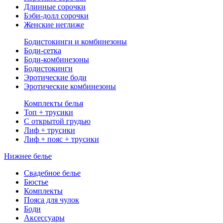
Длинные сорочки
Бэби-долл сорочки
Женские неглиже
Бодистокинги и комбинезоны
Боди-сетка
Боди-комбинезоны
Бодистокинги
Эротические боди
Эротические комбинезоны
Комплекты белья
Топ + трусики
С открытой грудью
Лиф + трусики
Лиф + пояс + трусики
Нижнее белье
Свадебное белье
Бюстье
Комплекты
Пояса для чулок
Боди
Аксессуары