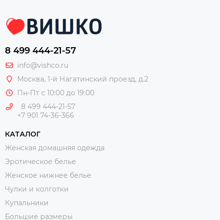
8 499 444-21-57
info@vishco.ru
Москва
, 1-й Нагатинский проезд, д.2
Пн-Пт с 10:00 до 19:00
8 499 444-21-57
+7 901 74-36-366
КАТАЛОГ
Женская домашняя одежда
Эротическое белье
Женское нижнее белье
Чулки и колготки
Купальники
Большие размеры