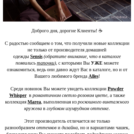
Доброго дня, дорогие Клиенты! ☕
С радостью сообщаем о том, что получили новые коллекции
не только от производителя домашней
одежды
Sensis
(обратите внимание, что в каталоге
появились
тапочки
)
, с которыми Вы
УЖЕ
можете
ознакомиться, ведь они давно ждут Вас в каталоге, но и от
Вашего любимого бренда
Alles
!
Среди новинок Вы можете увидеть коллекции
Powder
Whisper
в
романтичном светло-розовом цвете
, а также
коллекция
Marea
, выполненная из
роскошного винтажного
кружева
в
глубоком изумрудном оттенке
.
Этот производитель отличается не только
разнообразием
оттенков
и
дизайна
, но и вариантами чашек,