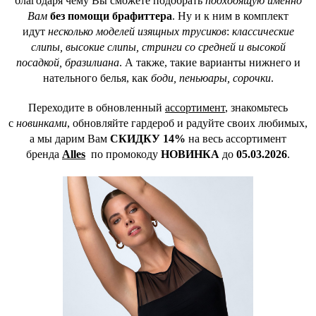
благодаря чему Вы сможете подобрать
подходящую именно
Вам
без помощи брафиттера
. Ну и к ним в комплект
идут
несколько моделей изящных трусиков
:
классические
слипы, высокие слипы, стринги со средней и высокой
посадкой, бразилиана
. А также, такие варианты нижнего и
нательного белья, как
боди, пеньюары, сорочки
.
Переходите в обновленный
ассортимент
, знакомьтесь
с
новинками
, обновляйте гардероб и радуйте своих любимых,
а мы дарим Вам
СКИДКУ 14%
на весь ассортимент
бренда
Alles
по промокоду
НОВИНКА
до
05.03.2026
.