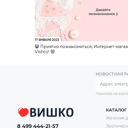
17 ЯНВАРЯ 2023
😸 Приятно познакомиться, Интернет-мага
Vishco! 😻
НОВОСТНАЯ 
Нажимая на кноп
КАТАЛОГ
Женская 
8 499 444-21-57
Эротическ