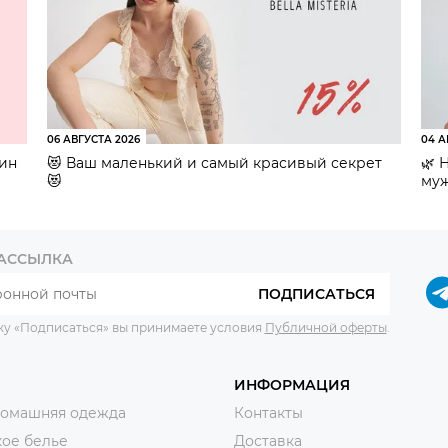
06 АВГУСТА 2026
04 А
зин
😻 Ваш маленький и самый красивый секрет
🌿 
😻
муж
РАССЫЛКА
ПОДПИСАТЬСЯ
ку «Подписаться» вы принимаете условия
Публичной оферты
.
ИНФОРМАЦИЯ
домашняя одежда
Контакты
ое белье
Доставка