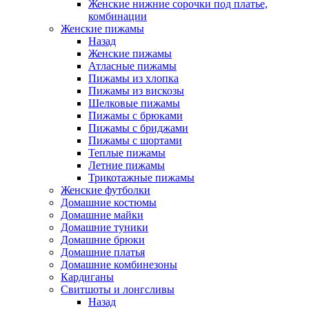
Женские нижние сорочки под платье,
комбинации
Женские пижамы
Назад
Женские пижамы
Атласные пижамы
Пижамы из хлопка
Пижамы из вискозы
Шелковые пижамы
Пижамы с брюками
Пижамы с бриджами
Пижамы с шортами
Теплые пижамы
Летние пижамы
Трикотажные пижамы
Женские футболки
Домашние костюмы
Домашние майки
Домашние туники
Домашние брюки
Домашние платья
Домашние комбинезоны
Кардиганы
Свитшоты и лонгсливы
Назад