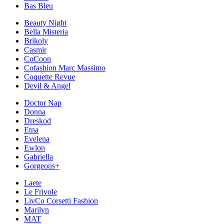
Bas Bleu
Beauty Night
Bella Misteria
Brikoly
Casmir
CoCoon
Cofashion Marc Massimo
Coquette Revue
Devil & Angel
Doctor Nap
Donna
Dreskod
Etna
Evelena
Ewlon
Gabriella
Gorgeous+
Laete
Le Frivole
LivCo Corsetti Fashion
Marilyn
MAT