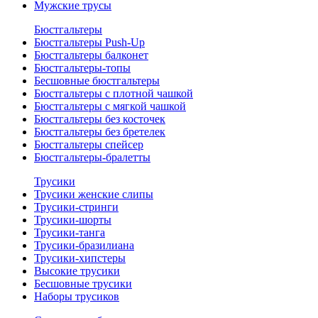
Мужские трусы
Бюстгальтеры
Бюстгальтеры Push-Up
Бюстгальтеры балконет
Бюстгальтеры-топы
Бесшовные бюстгальтеры
Бюстгальтеры с плотной чашкой
Бюстгальтеры с мягкой чашкой
Бюстгальтеры без косточек
Бюстгальтеры без бретелек
Бюстгальтеры спейсер
Бюстгальтеры-бралетты
Трусики
Трусики женские слипы
Трусики-стринги
Трусики-шорты
Трусики-танга
Трусики-бразилиана
Трусики-хипстеры
Высокие трусики
Бесшовные трусики
Наборы трусиков