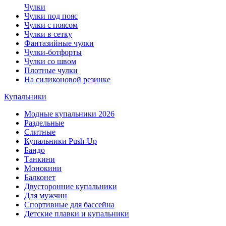
Чулки
Чулки под пояс
Чулки с поясом
Чулки в сетку
Фантазийные чулки
Чулки-ботфорты
Чулки со швом
Плотные чулки
На силиконовой резинке
Купальники
Модные купальники 2026
Раздельные
Слитные
Купальники Push-Up
Бандо
Танкини
Монокини
Балконет
Двусторонние купальники
Для мужчин
Спортивные для бассейна
Детские плавки и купальники