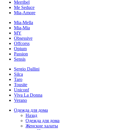
Merribel
Me Seduce
Mia-Amore
Mia-Mella
Mia-Mia
MY
Obsessive
Offcorss
Opium
Passion
Sensis
Sergio Dallini
Silca
Taro
Tousite
Uniconf
Viva La Donna
Verano
Одежда для дома
Назад
Одежда для дома
Женские халаты