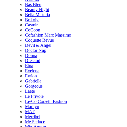
Bas Bleu
Beauty Night
Bella Misteria
Brikoly
Casmir
CoCoon
Cofashion Marc Massimo
Coquette Revue
Devil & Angel
Doctor Nap
Donna
Dreskod
Etna
Evelena
Ewlon
Gabriella
Gorgeous+
Laete
Le Frivole
LivCo Corsetti Fashion
Marilyn
MAT
Merribel
Me Seduce
Mia-Amore