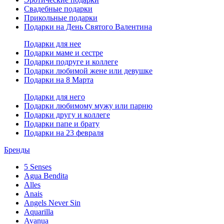
Свадебные подарки
Прикольные подарки
Подарки на День Святого Валентина
Подарки для нее
Подарки маме и сестре
Подарки подруге и коллеге
Подарки любимой жене или девушке
Подарки на 8 Марта
Подарки для него
Подарки любимому мужу или парню
Подарки другу и коллеге
Подарки папе и брату
Подарки на 23 февраля
Бренды
5 Senses
Agua Bendita
Alles
Anais
Angels Never Sin
Aquarilla
Avanua