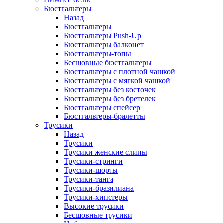
Бюстгальтеры
Назад
Бюстгальтеры
Бюстгальтеры Push-Up
Бюстгальтеры балконет
Бюстгальтеры-топы
Бесшовные бюстгальтеры
Бюстгальтеры с плотной чашкой
Бюстгальтеры с мягкой чашкой
Бюстгальтеры без косточек
Бюстгальтеры без бретелек
Бюстгальтеры спейсер
Бюстгальтеры-бралетты
Трусики
Назад
Трусики
Трусики женские слипы
Трусики-стринги
Трусики-шорты
Трусики-танга
Трусики-бразилиана
Трусики-хипстеры
Высокие трусики
Бесшовные трусики