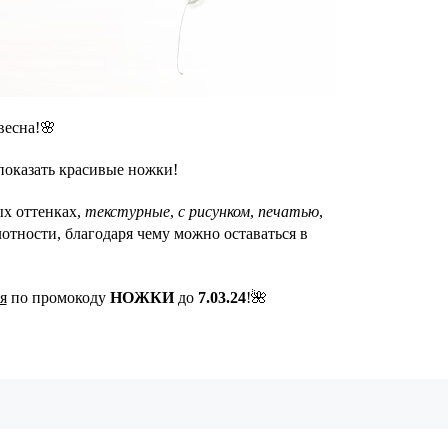
весна!🌸
 показать красивые ножки!
ых оттенках,
текстурные
,
с рисунком
,
печатью
,
отности, благодаря чему можно оставаться в
я
по промокоду
НОЖКИ
до
7.03.24
!🌺