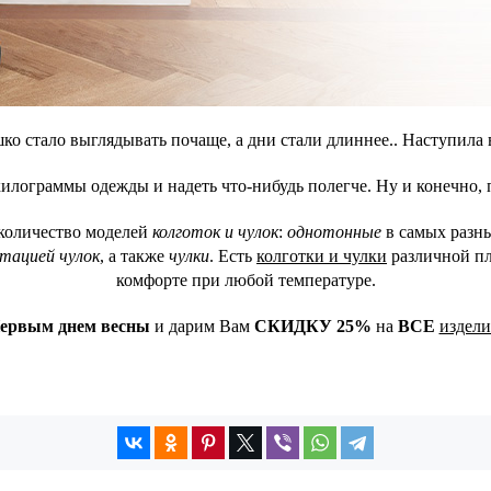
о стало выглядывать почаще, а дни стали длиннее.. Наступила 
илограммы одежды и надеть что-нибудь полегче. Ну и конечно,
количество моделей
колготок и чулок
:
однотонные
в самых разн
тацией чулок
, а также
чулки
. Есть
колготки и чулки
различной пл
комфорте при любой температуре.
ервым днем весны
и дарим Вам
СКИДКУ 25%
на
ВСЕ
издели