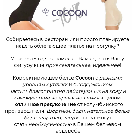
Собираетесь в ресторан или просто планируете
надеть облегающее платье на прогулку?
У нас есть то, что поможет Вам сделать Вашу
фигуру еще
привлекательнее
,
идеальнее
!
Корректирующее белье
Cocoon
с
разными
уровнями утяжки
и с
содержанием
частиц
,
благоприятно действующих на кожу и
самочувствие во время ношения
в целом
-
отличное предложение
от колумбийского
производителя.
Шортики
,
боди
,
нательное белье,
боди-шортики, капри
станут могут
стать
необходимостью
в Вашем бельевом
гардеробе!