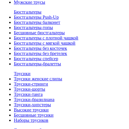
Мужские трусы
Бюстгальтеры
Бюстгальтеры Push-Up
Бюстгальтеры балконет
Бюстгальтеры-топы
Бесшовные бюстгальтеры
Бюстгальтеры с плотной чашкой
Бюстгальтеры с мягкой чашкой
Бюстгальтеры без косточек
Бюстгальтеры без бретелек
Бюстгальтеры спейсер
Бюстгальтеры-бралетты
Трусики
Трусики женские слипы
Трусики-стринги
Трусики-шорты
Трусики-танга
Трусики-бразилиана
Трусики-хипстеры
Высокие трусики
Бесшовные трусики
Наборы трусиков