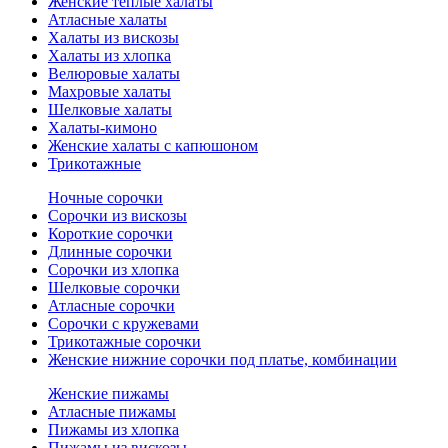
Женские теплые халаты
Атласные халаты
Халаты из вискозы
Халаты из хлопка
Велюровые халаты
Махровые халаты
Шелковые халаты
Халаты-кимоно
Женские халаты с капюшоном
Трикотажные
Ночные сорочки
Сорочки из вискозы
Короткие сорочки
Длинные сорочки
Сорочки из хлопка
Шелковые сорочки
Атласные сорочки
Сорочки с кружевами
Трикотажные сорочки
Женские нижние сорочки под платье, комбинации
Женские пижамы
Атласные пижамы
Пижамы из хлопка
Пижамы из вискозы