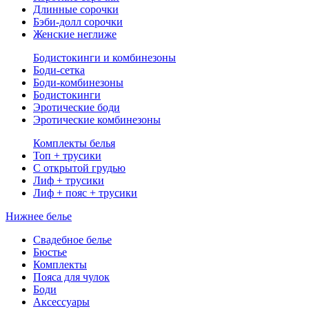
Длинные сорочки
Бэби-долл сорочки
Женские неглиже
Бодистокинги и комбинезоны
Боди-сетка
Боди-комбинезоны
Бодистокинги
Эротические боди
Эротические комбинезоны
Комплекты белья
Топ + трусики
С открытой грудью
Лиф + трусики
Лиф + пояс + трусики
Нижнее белье
Свадебное белье
Бюстье
Комплекты
Пояса для чулок
Боди
Аксессуары