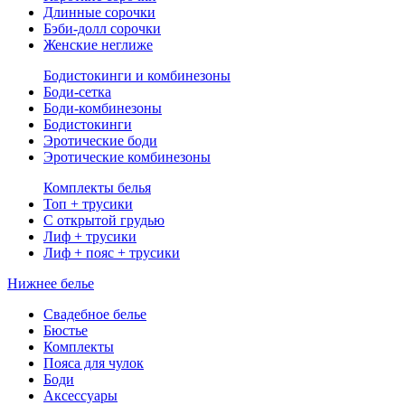
Длинные сорочки
Бэби-долл сорочки
Женские неглиже
Бодистокинги и комбинезоны
Боди-сетка
Боди-комбинезоны
Бодистокинги
Эротические боди
Эротические комбинезоны
Комплекты белья
Топ + трусики
С открытой грудью
Лиф + трусики
Лиф + пояс + трусики
Нижнее белье
Свадебное белье
Бюстье
Комплекты
Пояса для чулок
Боди
Аксессуары