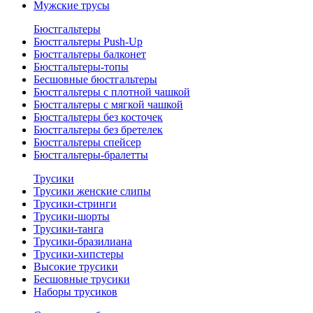
Мужские трусы
Бюстгальтеры
Бюстгальтеры Push-Up
Бюстгальтеры балконет
Бюстгальтеры-топы
Бесшовные бюстгальтеры
Бюстгальтеры с плотной чашкой
Бюстгальтеры с мягкой чашкой
Бюстгальтеры без косточек
Бюстгальтеры без бретелек
Бюстгальтеры спейсер
Бюстгальтеры-бралетты
Трусики
Трусики женские слипы
Трусики-стринги
Трусики-шорты
Трусики-танга
Трусики-бразилиана
Трусики-хипстеры
Высокие трусики
Бесшовные трусики
Наборы трусиков