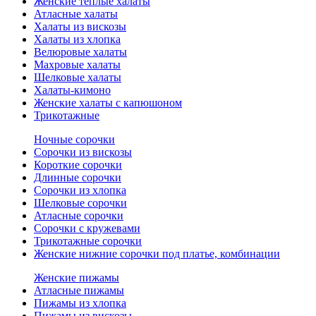
Женские теплые халаты
Атласные халаты
Халаты из вискозы
Халаты из хлопка
Велюровые халаты
Махровые халаты
Шелковые халаты
Халаты-кимоно
Женские халаты с капюшоном
Трикотажные
Ночные сорочки
Сорочки из вискозы
Короткие сорочки
Длинные сорочки
Сорочки из хлопка
Шелковые сорочки
Атласные сорочки
Сорочки с кружевами
Трикотажные сорочки
Женские нижние сорочки под платье, комбинации
Женские пижамы
Атласные пижамы
Пижамы из хлопка
Пижамы из вискозы