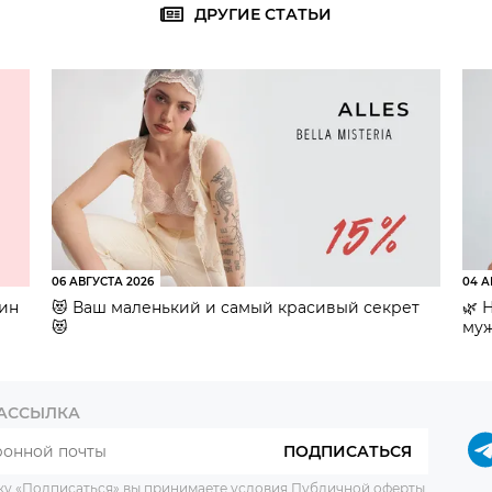
ДРУГИЕ СТАТЬИ
06 АВГУСТА 2026
04 А
зин
😻 Ваш маленький и самый красивый секрет
🌿 
😻
муж
РАССЫЛКА
ПОДПИСАТЬСЯ
ку «Подписаться» вы принимаете условия
Публичной оферты
.