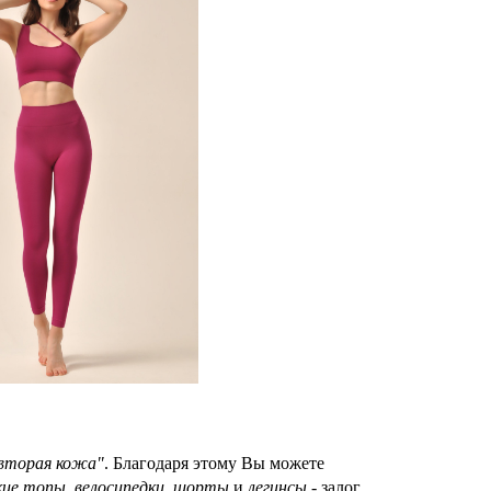
вторая кожа"
. Благодаря этому Вы можете
кие топы
,
велосипедки
,
шорты
и
легинсы
- залог