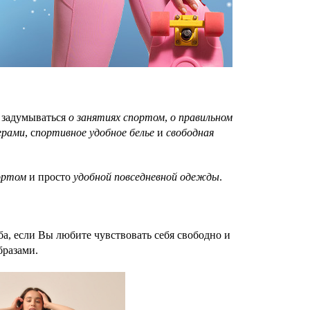
т задумываться
о занятиях спортом
,
о правильном
ерами
, с
портивное удобное белье
и
свободная
ортом
и просто
удобной повседневной одежды
.
ба, если Вы любите чувствовать себя свободно и
бразами.