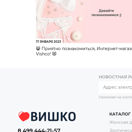
17 ЯНВАРЯ 2023
😸 Приятно познакомиться, Интернет-мага
Vishco! 😻
НОВОСТНАЯ 
Нажимая на кноп
КАТАЛОГ
Женская 
8 499 444-21-57
Эротическ