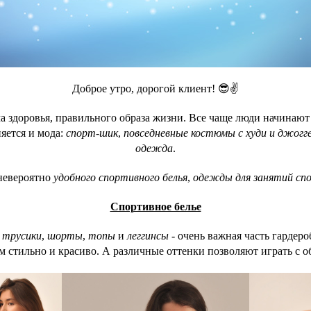
Доброе утро, дорогой клиент! 😎✌️
ма здоровья, правильного образа жизни. Все чаще люди начинаю
няется и мода:
спорт-шик
,
повседневные костюмы с худи и джогг
одежда
.
невероятно
удобного спортивного белья
,
одежды для занятий сп
Спортивное белье
,
трусики
,
шорты
,
топы
и
леггинсы
- очень важная часть гардеро
м стильно и красиво. А различные оттенки позволяют играть с о