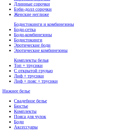
Длинные сорочки
Бэби-долл сорочки
Женские неглиже
Бодистокинги и комбинезоны
Боди-сетка
Боди-комбинезоны
Бодистокинги
Эротические боди
Эротические комбинезоны
Комплекты белья
Топ + трусики
С открытой грудью
Лиф + трусики
Лиф + пояс + трусики
Нижнее белье
Свадебное белье
Бюстье
Комплекты
Пояса для чулок
Боди
Аксессуары