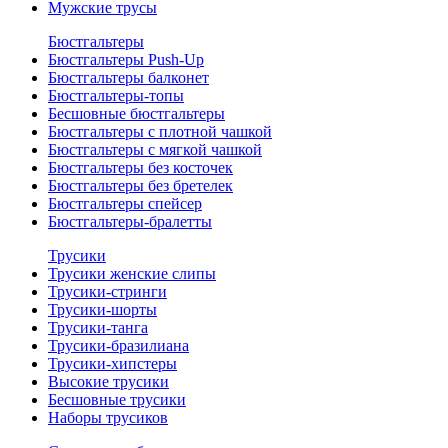
Мужские трусы
Бюстгальтеры
Бюстгальтеры Push-Up
Бюстгальтеры балконет
Бюстгальтеры-топы
Бесшовные бюстгальтеры
Бюстгальтеры с плотной чашкой
Бюстгальтеры с мягкой чашкой
Бюстгальтеры без косточек
Бюстгальтеры без бретелек
Бюстгальтеры спейсер
Бюстгальтеры-бралетты
Трусики
Трусики женские слипы
Трусики-стринги
Трусики-шорты
Трусики-танга
Трусики-бразилиана
Трусики-хипстеры
Высокие трусики
Бесшовные трусики
Наборы трусиков