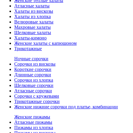
Женские теплые халаты
Атласные халаты
Халаты из вискозы
Халаты из хлопка
Велюровые халаты
Махровые халаты
Шелковые халаты
Халаты-кимоно
Женские халаты с капюшоном
Трикотажные
Ночные сорочки
Сорочки из вискозы
Короткие сорочки
Длинные сорочки
Сорочки из хлопка
Шелковые сорочки
Атласные сорочки
Сорочки с кружевами
Трикотажные сорочки
Женские нижние сорочки под платье, комбинации
Женские пижамы
Атласные пижамы
Пижамы из хлопка
Пижамы из вискозы