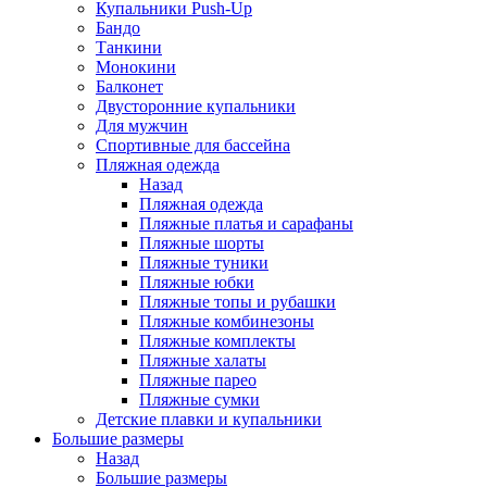
Купальники Push-Up
Бандо
Танкини
Монокини
Балконет
Двусторонние купальники
Для мужчин
Спортивные для бассейна
Пляжная одежда
Назад
Пляжная одежда
Пляжные платья и сарафаны
Пляжные шорты
Пляжные туники
Пляжные юбки
Пляжные топы и рубашки
Пляжные комбинезоны
Пляжные комплекты
Пляжные халаты
Пляжные парео
Пляжные сумки
Детские плавки и купальники
Большие размеры
Назад
Большие размеры