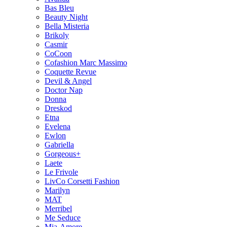
Bas Bleu
Beauty Night
Bella Misteria
Brikoly
Casmir
CoCoon
Cofashion Marc Massimo
Coquette Revue
Devil & Angel
Doctor Nap
Donna
Dreskod
Etna
Evelena
Ewlon
Gabriella
Gorgeous+
Laete
Le Frivole
LivCo Corsetti Fashion
Marilyn
MAT
Merribel
Me Seduce
Mia-Amore