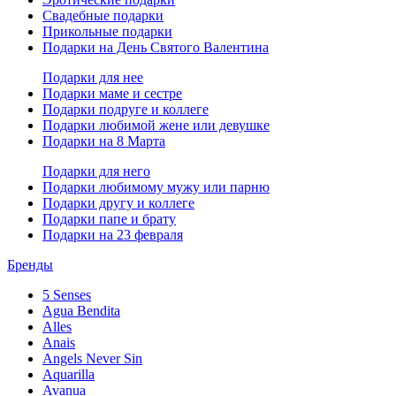
Свадебные подарки
Прикольные подарки
Подарки на День Святого Валентина
Подарки для нее
Подарки маме и сестре
Подарки подруге и коллеге
Подарки любимой жене или девушке
Подарки на 8 Марта
Подарки для него
Подарки любимому мужу или парню
Подарки другу и коллеге
Подарки папе и брату
Подарки на 23 февраля
Бренды
5 Senses
Agua Bendita
Alles
Anais
Angels Never Sin
Aquarilla
Avanua