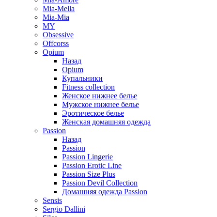
Mia-Mella
Mia-Mia
MY
Obsessive
Offcorss
Opium
Назад
Opium
Купальники
Fitness collection
Женское нижнее белье
Мужское нижнее белье
Эротическое белье
Женская домашняя одежда
Passion
Назад
Passion
Passion Lingerie
Passion Erotic Line
Passion Size Plus
Passion Devil Collection
Домашняя одежда Passion
Sensis
Sergio Dallini