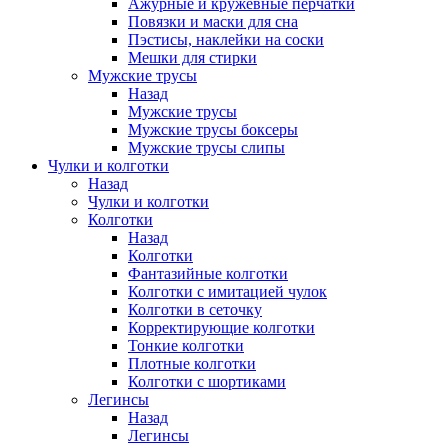
Ажурные и кружевные перчатки
Повязки и маски для сна
Пэстисы, наклейки на соски
Мешки для стирки
Мужские трусы
Назад
Мужские трусы
Мужские трусы боксеры
Мужские трусы слипы
Чулки и колготки
Назад
Чулки и колготки
Колготки
Назад
Колготки
Фантазийные колготки
Колготки с имитацией чулок
Колготки в сеточку
Корректирующие колготки
Тонкие колготки
Плотные колготки
Колготки с шортиками
Легинсы
Назад
Легинсы