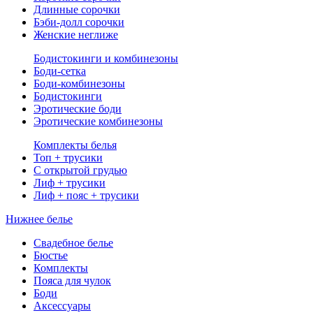
Длинные сорочки
Бэби-долл сорочки
Женские неглиже
Бодистокинги и комбинезоны
Боди-сетка
Боди-комбинезоны
Бодистокинги
Эротические боди
Эротические комбинезоны
Комплекты белья
Топ + трусики
С открытой грудью
Лиф + трусики
Лиф + пояс + трусики
Нижнее белье
Свадебное белье
Бюстье
Комплекты
Пояса для чулок
Боди
Аксессуары