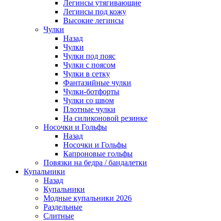
Легинсы утягивающие
Легинсы под кожу
Высокие легинсы
Чулки
Назад
Чулки
Чулки под пояс
Чулки с поясом
Чулки в сетку
Фантазийные чулки
Чулки-ботфорты
Чулки со швом
Плотные чулки
На силиконовой резинке
Носочки и Гольфы
Назад
Носочки и Гольфы
Капроновые гольфы
Повязки на бедра / бандалетки
Купальники
Назад
Купальники
Модные купальники 2026
Раздельные
Слитные