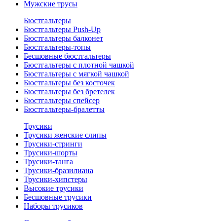
Мужские трусы
Бюстгальтеры
Бюстгальтеры Push-Up
Бюстгальтеры балконет
Бюстгальтеры-топы
Бесшовные бюстгальтеры
Бюстгальтеры с плотной чашкой
Бюстгальтеры с мягкой чашкой
Бюстгальтеры без косточек
Бюстгальтеры без бретелек
Бюстгальтеры спейсер
Бюстгальтеры-бралетты
Трусики
Трусики женские слипы
Трусики-стринги
Трусики-шорты
Трусики-танга
Трусики-бразилиана
Трусики-хипстеры
Высокие трусики
Бесшовные трусики
Наборы трусиков