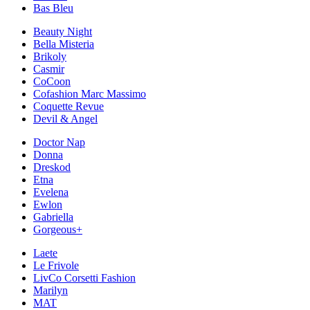
Bas Bleu
Beauty Night
Bella Misteria
Brikoly
Casmir
CoCoon
Cofashion Marc Massimo
Coquette Revue
Devil & Angel
Doctor Nap
Donna
Dreskod
Etna
Evelena
Ewlon
Gabriella
Gorgeous+
Laete
Le Frivole
LivCo Corsetti Fashion
Marilyn
MAT