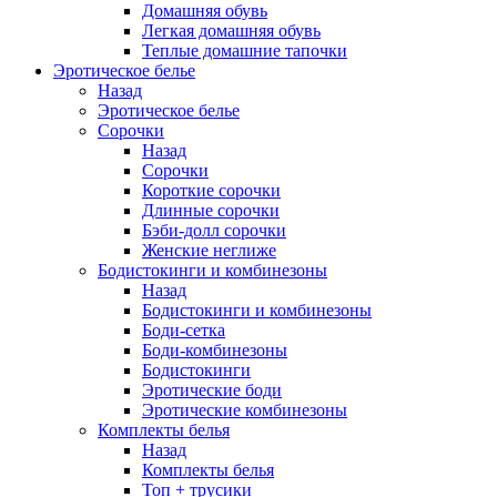
Домашняя обувь
Легкая домашняя обувь
Теплые домашние тапочки
Эротическое белье
Назад
Эротическое белье
Сорочки
Назад
Сорочки
Короткие сорочки
Длинные сорочки
Бэби-долл сорочки
Женские неглиже
Бодистокинги и комбинезоны
Назад
Бодистокинги и комбинезоны
Боди-сетка
Боди-комбинезоны
Бодистокинги
Эротические боди
Эротические комбинезоны
Комплекты белья
Назад
Комплекты белья
Топ + трусики