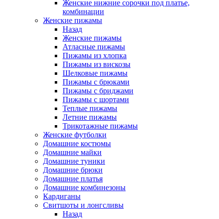
Женские нижние сорочки под платье,
комбинации
Женские пижамы
Назад
Женские пижамы
Атласные пижамы
Пижамы из хлопка
Пижамы из вискозы
Шелковые пижамы
Пижамы с брюками
Пижамы с бриджами
Пижамы с шортами
Теплые пижамы
Летние пижамы
Трикотажные пижамы
Женские футболки
Домашние костюмы
Домашние майки
Домашние туники
Домашние брюки
Домашние платья
Домашние комбинезоны
Кардиганы
Свитшоты и лонгсливы
Назад