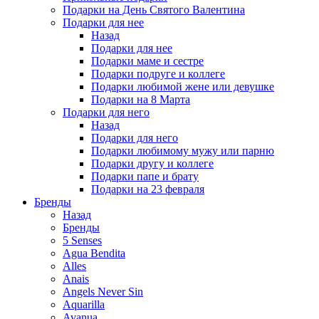
Подарки на День Святого Валентина
Подарки для нее
Назад
Подарки для нее
Подарки маме и сестре
Подарки подруге и коллеге
Подарки любимой жене или девушке
Подарки на 8 Марта
Подарки для него
Назад
Подарки для него
Подарки любимому мужу или парню
Подарки другу и коллеге
Подарки папе и брату
Подарки на 23 февраля
Бренды
Назад
Бренды
5 Senses
Agua Bendita
Alles
Anais
Angels Never Sin
Aquarilla
Avanua