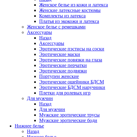
Женское белье из кожи и латекса
Женские латексные костюмы
Комплекты из латекса
Платья из экокожи и латекса
Женское белье с ремешками
Аксессуары
Назад
Аксессуары
Эротические пэстисы на соски
Эротические маски
Эротические повязки на глаза
Эротические перчатки
Эротические подвязки
Портупеи женские
Эротические ошейники БДСМ
Эротические БДСМ наручники
Плетки для ролевых игр
Для мужчин
Назад
Для мужчин
Мужские эротические трусы
Мужские эротические боди
Нижнее белье
Назад
Нижнее белье