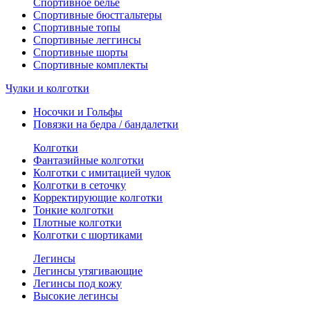
Спортивное белье
Спортивные бюстгальтеры
Спортивные топы
Спортивные леггинсы
Спортивные шорты
Спортивные комплекты
Чулки и колготки
Носочки и Гольфы
Повязки на бедра / бандалетки
Колготки
Фантазийные колготки
Колготки с имитацией чулок
Колготки в сеточку
Корректирующие колготки
Тонкие колготки
Плотные колготки
Колготки с шортиками
Легинсы
Легинсы утягивающие
Легинсы под кожу
Высокие легинсы