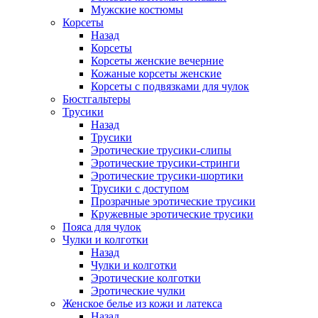
Мужские костюмы
Корсеты
Назад
Корсеты
Корсеты женские вечерние
Кожаные корсеты женские
Корсеты с подвязками для чулок
Бюстгальтеры
Трусики
Назад
Трусики
Эротические трусики-слипы
Эротические трусики-стринги
Эротические трусики-шортики
Трусики с доступом
Прозрачные эротические трусики
Кружевные эротические трусики
Пояса для чулок
Чулки и колготки
Назад
Чулки и колготки
Эротические колготки
Эротические чулки
Женское белье из кожи и латекса
Назад