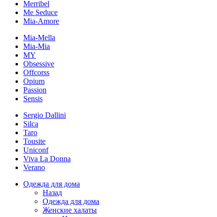
Merribel
Me Seduce
Mia-Amore
Mia-Mella
Mia-Mia
MY
Obsessive
Offcorss
Opium
Passion
Sensis
Sergio Dallini
Silca
Taro
Tousite
Uniconf
Viva La Donna
Verano
Одежда для дома
Назад
Одежда для дома
Женские халаты