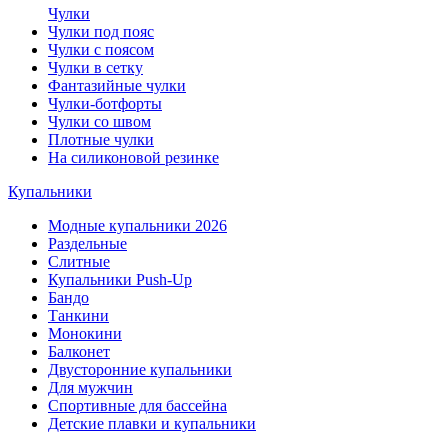
Чулки
Чулки под пояс
Чулки с поясом
Чулки в сетку
Фантазийные чулки
Чулки-ботфорты
Чулки со швом
Плотные чулки
На силиконовой резинке
Купальники
Модные купальники 2026
Раздельные
Слитные
Купальники Push-Up
Бандо
Танкини
Монокини
Балконет
Двусторонние купальники
Для мужчин
Спортивные для бассейна
Детские плавки и купальники