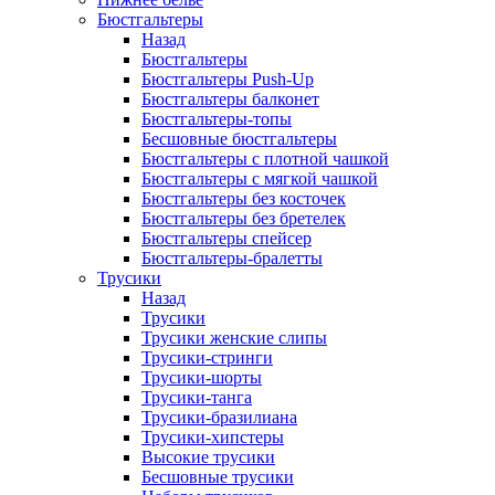
Бюстгальтеры
Назад
Бюстгальтеры
Бюстгальтеры Push-Up
Бюстгальтеры балконет
Бюстгальтеры-топы
Бесшовные бюстгальтеры
Бюстгальтеры с плотной чашкой
Бюстгальтеры с мягкой чашкой
Бюстгальтеры без косточек
Бюстгальтеры без бретелек
Бюстгальтеры спейсер
Бюстгальтеры-бралетты
Трусики
Назад
Трусики
Трусики женские слипы
Трусики-стринги
Трусики-шорты
Трусики-танга
Трусики-бразилиана
Трусики-хипстеры
Высокие трусики
Бесшовные трусики